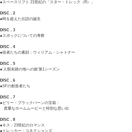
●スペースリフト 21世紀の「スター・トレック（R）」
DISC．2
●時を超えた伝説の誕生
DISC．3
●スポックについての考察
DISC．4
●役者たちの素顔：ウィリアム・シャトナー
DISC．5
●‘人類未踏の地への旅’第1シーズン
DISC．6
●SFの創造者たち
DISC．7
●ビリー・ブラックバーンの宝箱：
貴重なホームムービーと特別な思い出
DISC．8
●キス：23世紀のロマンス
●トレッカー・コネクションズ