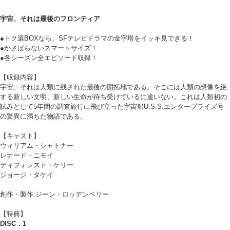
宇宙、それは最後のフロンティア
●トク選BOXなら、SFテレビドラマの金字塔をイッキ見できる！
●かさばらないスマートサイズ！
●各シーズン全エピソード収録！
【収録内容】
宇宙、それは人類に残された最後の開拓地である。そこには人類の想像を絶
する新しい文明、新しい生命が待ち受けているに違いない。これは人類初の
試みとして5年間の調査旅行に飛び立った宇宙船U.S.S.エンタープライズ号
の驚異に満ちた物語である。
【キャスト】
ウィリアム・シャトナー
レナード・ニモイ
ディフォレスト・ケリー
ジョージ・タケイ
創作・製作:ジーン・ロッデンベリー
【特典】
DISC．1