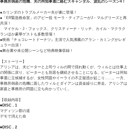
事務所倒産の危機、夫の州知事選に絡むスキャンダル、波乱のシーズン4！
●カリンダのトラブルメーカー夫が遂に登場！
●「ER緊急救命室」のアビー役 モーラ・ティアニーがJ・マルグリーズと再
共演！
マイケル・J・フォックス、クリスティーナ・リッチ、カイル・マクラク
ランほか豪華ゲストも多数登場！
●映画『チョコレートドーナツ』主演で人気沸騰のアラン・カミングがレギ
ュラー出演！
●舞台裏や未公開シーンなど特典映像収録！
【ストーリー】
アリシアは、夫ピーターと上司ウィルの間で揺れ動くが、ウィルとは仕事上
の関係に戻り、ピーターとも別居を継続させることになる。ピーターは州知
事選に立候補するが、女性問題やイーライの不正疑惑が起こり……。一方、
事務所倒産の危機に面したウィルとダイアンは資金繰りに奔走。アリシアは
家庭と事務所の問題に立ち向かっていく。
【収録内容】
■DISC．1
マディソン郡の道
デモで消えた命
■DISC．2