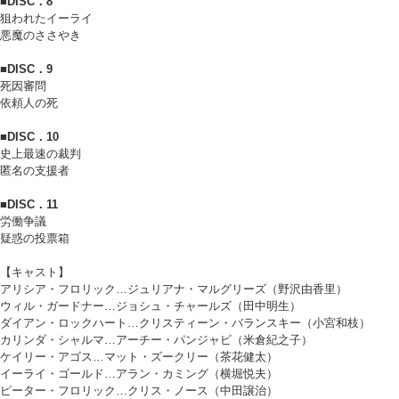
■DISC．8
狙われたイーライ
悪魔のささやき
■DISC．9
死因審問
依頼人の死
■DISC．10
史上最速の裁判
匿名の支援者
■DISC．11
労働争議
疑惑の投票箱
【キャスト】
アリシア・フロリック…ジュリアナ・マルグリーズ（野沢由香里）
ウィル・ガードナー…ジョシュ・チャールズ（田中明生）
ダイアン・ロックハート…クリスティーン・バランスキー（小宮和枝）
カリンダ・シャルマ…アーチー・パンジャビ（米倉紀之子）
ケイリー・アゴス…マット・ズークリー（茶花健太）
イーライ・ゴールド…アラン・カミング（横堀悦夫）
ピーター・フロリック…クリス・ノース（中田譲治）