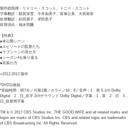
製作総指揮：リドリー・スコット、トニー・スコット
字幕翻訳：額賀深雪、今井由美子、富塚公美、大前留奈
吹替翻訳：杉田朋子、岸田恵子
吹替演出：福永莞爾
【特典】
●未公開シーン
●エピソードの監督たち
●ラブシーンの見せ方
●シーズン4を振り返る
●衣装の力
○2012-2013 製作
*DVD11枚組
*収録時間：957分／片面1層／カラー／16：9／音声：1．英 5.1ch Dolby
Digital 2．日_吹字 2chサラウンド Dolby Digital／字幕：1．英 2．日 3．
日_吹替用字幕
TM & © 2017 CBS Studios Inc. THE GOOD WIFE and all related marks and
logos are marks of CBS Studios Inc. CBS and related logos are trademarks
of CBS Broadcasting Inc. All Rights Reserved.