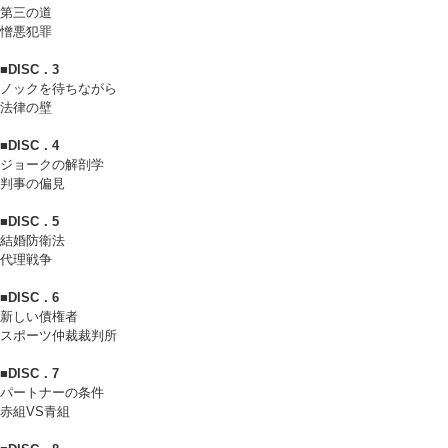
第三の道
憎悪犯罪
■DISC．3
ノックを待ちながら
法律の壁
■DISC．4
ジョークの解剖学
判事の偏見
■DISC．5
結婚防衛法
代理戦争
■DISC．6
新しい債権者
スポーツ仲裁裁判所
■DISC．7
パートナーの条件
赤組VS青組