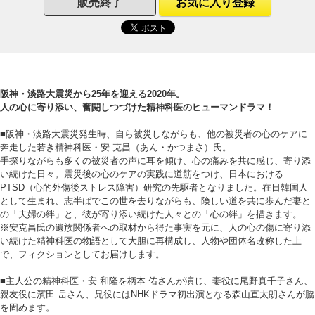
販売終了
お気に入り登録
阪神・淡路大震災から25年を迎える2020年。
人の心に寄り添い、奮闘しつづけた精神科医のヒューマンドラマ！
■阪神・淡路大震災発生時、自ら被災しながらも、他の被災者の心のケアに
奔走した若き精神科医・安 克昌（あん・かつまさ）氏。
手探りながらも多くの被災者の声に耳を傾け、心の痛みを共に感じ、寄り添
い続けた日々。震災後の心のケアの実践に道筋をつけ、日本における
PTSD（心的外傷後ストレス障害）研究の先駆者となりました。在日韓国人
として生まれ、志半ばでこの世を去りながらも、険しい道を共に歩んだ妻と
の「夫婦の絆」と、彼が寄り添い続けた人々との「心の絆」を描きます。
※安克昌氏の遺族関係者への取材から得た事実を元に、人の心の傷に寄り添
い続けた精神科医の物語として大胆に再構成し、人物や団体名改称した上
で、フィクションとしてお届けします。
■主人公の精神科医・安 和隆を柄本 佑さんが演じ、妻役に尾野真千子さん、
親友役に濱田 岳さん、兄役にはNHKドラマ初出演となる森山直太朗さんが脇
を固めます。