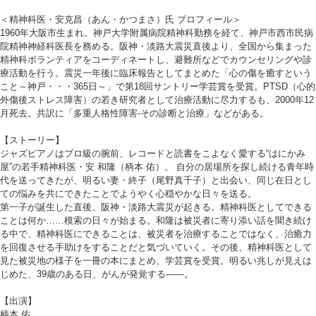
＜精神科医・安克昌（あん・かつまさ）氏 プロフィール＞
1960年大阪市生まれ。神戸大学附属病院精神科勤務を経て、神戸市西市民病
院精神神経科医長を務める。阪神・淡路大震災直後より、全国から集まった
精神科ボランティアをコーディネートし、避難所などでカウンセリングや診
療活動を行う。震災一年後に臨床報告としてまとめた「心の傷を癒すという
こと～神戸・・・365日～」で第18回サントリー学芸賞を受賞。PTSD（心的
外傷後ストレス障害）の若き研究者として治療活動に尽力するも、2000年12
月死去。共訳に「多重人格性障害-その診断と治療」などがある。
【ストーリー】
ジャズピアノはプロ級の腕前、レコードと読書をこよなく愛する“はにかみ
屋”の若手精神科医・安 和隆（柄本 佑）。 自分の居場所を探し続ける青年時
代を送ってきたが、明るい妻・終子（尾野真千子）と出会い、同じ在日とし
ての悩みを共にできたことでようやく心穏やかな日々を送る。
第一子が誕生した直後、阪神・淡路大震災が起きる。精神科医としてできる
ことは何か……模索の日々が始まる。和隆は被災者に寄り添い話を聞き続け
る中で、精神科医にできることは、被災者を治療することではなく、治癒力
を回復させる手助けをすることだと気づいていく。その後、精神科医として
見た被災地の様子を一冊の本にまとめ、学芸賞を受賞。明るい兆しが見えは
じめた、39歳のある日、がんが発覚する――。
【出演】
柄本 佑