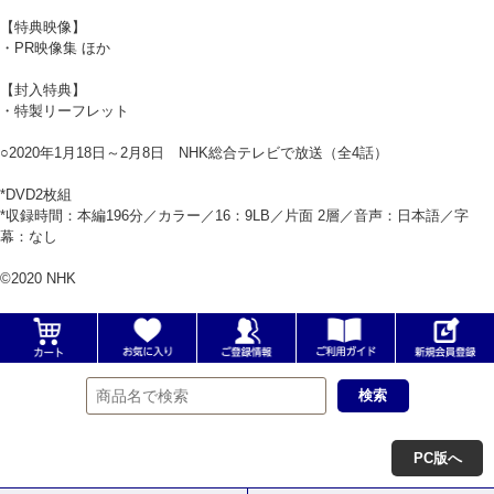
【特典映像】
・PR映像集 ほか
【封入特典】
・特製リーフレット
○2020年1月18日～2月8日 NHK総合テレビで放送（全4話）
*DVD2枚組
*収録時間：本編196分／カラー／16：9LB／片面 2層／音声：日本語／字
幕：なし
©2020 NHK
PC版へ