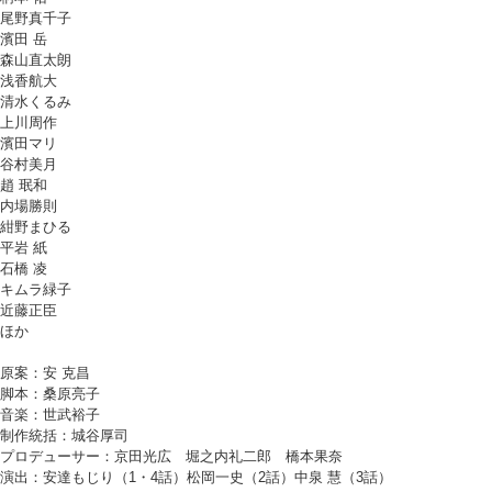
尾野真千子
濱田 岳
森山直太朗
浅香航大
清水くるみ
上川周作
濱田マリ
谷村美月
趙 珉和
内場勝則
紺野まひる
平岩 紙
石橋 凌
キムラ緑子
近藤正臣
ほか
原案：安 克昌
脚本：桑原亮子
音楽：世武裕子
制作統括：城谷厚司
プロデューサー：京田光広 堀之内礼二郎 橋本果奈
演出：安達もじり（1・4話）松岡一史（2話）中泉 慧（3話）