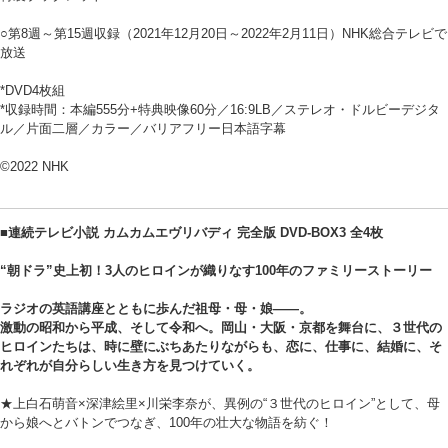
○第8週～第15週収録（2021年12月20日～2022年2月11日）NHK総合テレビで
放送
*DVD4枚組
*収録時間：本編555分+特典映像60分／16:9LB／ステレオ・ドルビーデジタ
ル／片面二層／カラー／バリアフリー日本語字幕
©2022 NHK
■連続テレビ小説 カムカムエヴリバディ 完全版 DVD-BOX3 全4枚
“朝ドラ”史上初！3人のヒロインが織りなす100年のファミリーストーリー
ラジオの英語講座とともに歩んだ祖母・母・娘――。
激動の昭和から平成、そして令和へ。岡山・大阪・京都を舞台に、３世代の
ヒロインたちは、時に壁にぶちあたりながらも、恋に、仕事に、結婚に、そ
れぞれが自分らしい生き方を見つけていく。
★上白石萌音×深津絵里×川栄李奈が、異例の“３世代のヒロイン”として、母
から娘へとバトンでつなぎ、100年の壮大な物語を紡ぐ！