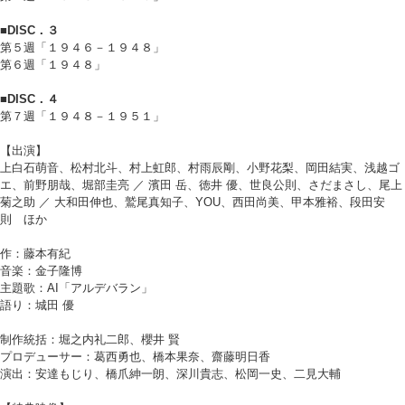
■DISC．３
第５週「１９４６－１９４８」
第６週「１９４８」
■DISC．４
第７週「１９４８－１９５１」
【出演】
上白石萌音、松村北斗、村上虹郎、村雨辰剛、小野花梨、岡田結実、浅越ゴ
エ、前野朋哉、堀部圭亮 ／ 濱田 岳、徳井 優、世良公則、さだまさし、尾上
菊之助 ／ 大和田伸也、鷲尾真知子、YOU、西田尚美、甲本雅裕、段田安
則 ほか
作：藤本有紀
音楽：金子隆博
主題歌：AI「アルデバラン」
語り：城田 優
制作統括：堀之内礼二郎、櫻井 賢
プロデューサー：葛西勇也、橋本果奈、齋藤明日香
演出：安達もじり、橋爪紳一朗、深川貴志、松岡一史、二見大輔