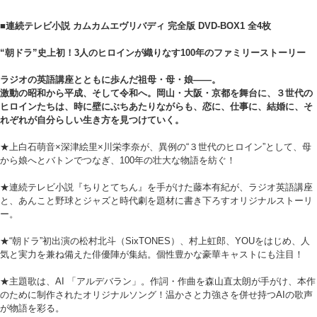
■連続テレビ小説 カムカムエヴリバディ 完全版 DVD-BOX1 全4枚
“朝ドラ”史上初！3人のヒロインが織りなす100年のファミリーストーリー
ラジオの英語講座とともに歩んだ祖母・母・娘――。
激動の昭和から平成、そして令和へ。岡山・大阪・京都を舞台に、３世代の
ヒロインたちは、時に壁にぶちあたりながらも、恋に、仕事に、結婚に、そ
れぞれが自分らしい生き方を見つけていく。
★上白石萌音×深津絵里×川栄李奈が、異例の“３世代のヒロイン”として、母
から娘へとバトンでつなぎ、100年の壮大な物語を紡ぐ！
★連続テレビ小説『ちりとてちん』を手がけた藤本有紀が、ラジオ英語講座
と、あんこと野球とジャズと時代劇を題材に書き下ろすオリジナルストーリ
ー。
★“朝ドラ”初出演の松村北斗（SixTONES）、村上虹郎、YOUをはじめ、人
気と実力を兼ね備えた俳優陣が集結。個性豊かな豪華キャストにも注目！
★主題歌は、AI 「アルデバラン」。作詞・作曲を森山直太朗が手がけ、本作
のために制作されたオリジナルソング！温かさと力強さを併せ持つAIの歌声
が物語を彩る。