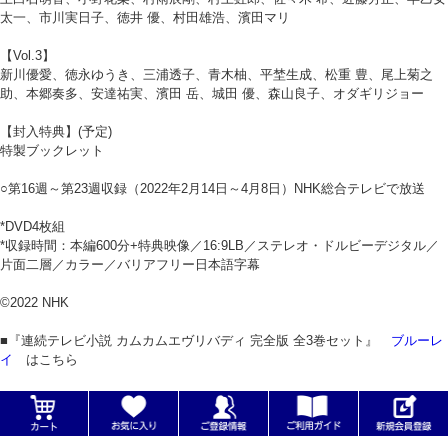
太一、市川実日子、徳井 優、村田雄浩、濱田マリ
【Vol.3】
新川優愛、徳永ゆうき、三浦透子、青木柚、平埜生成、松重 豊、尾上菊之
助、本郷奏多、安達祐実、濱田 岳、城田 優、森山良子、オダギリジョー
【封入特典】(予定)
特製ブックレット
○第16週～第23週収録（2022年2月14日～4月8日）NHK総合テレビで放送
*DVD4枚組
*収録時間：本編600分+特典映像／16:9LB／ステレオ・ドルビーデジタル／
片面二層／カラー／バリアフリー日本語字幕
©2022 NHK
■『連続テレビ小説 カムカムエヴリバディ 完全版 全3巻セット』
ブルーレ
イ
はこちら