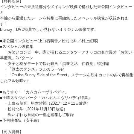
【特典映像】
インタビューの未放送部分やメイキング映像で構成した未公開インタビュー
と
本編から厳選したシーンを特別に再編集したスペシャル映像が収録されま
す！
Blu-ray、DVD特典でしか見れないオリジナル映像です。
■未公開インタビュー(上白石萌音／松村北斗／村上虹郎)
■スペシャル映像集
・お笑いコンビ・中川家が演じるエンタツ・アチャコの名作漫才「お笑い
早慶戦」2パターン
・安子と稔がデートで観た映画「棗黍之丞 仁義劍」特別編
・「算太のダンス」フルカラーver.
・「On the Sunny Side of the Street」ステージを映すカットのみで再編集
したフル歌唱ver.
■もうすぐ！「カムカムエヴリバディ」
■土曜スタジオパーク「カムカムエヴリバディ特集」
・上白石萌音、甲本雅裕（2021年12月11日放送）
・松村北斗（2021年11月13日放送）
※いずれも番組の一部を編集して収録
■予告映像集（安子編）
【封入特典】