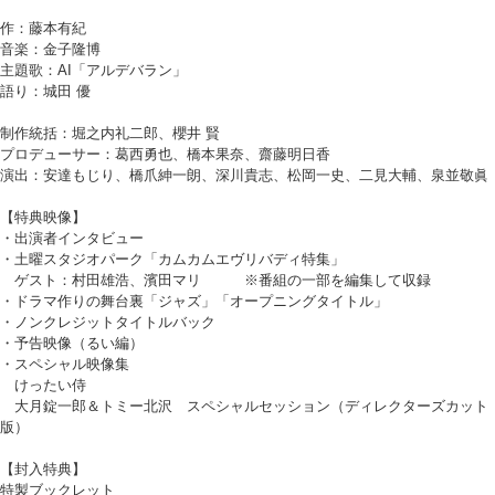
作：藤本有紀
音楽：金子隆博
主題歌：AI「アルデバラン」
語り：城田 優
制作統括：堀之内礼二郎、櫻井 賢
プロデューサー：葛西勇也、橋本果奈、齋藤明日香
演出：安達もじり、橋爪紳一朗、深川貴志、松岡一史、二見大輔、泉並敬眞
【特典映像】
・出演者インタビュー
・土曜スタジオパーク「カムカムエヴリバディ特集」
ゲスト：村田雄浩、濱田マリ ※番組の一部を編集して収録
・ドラマ作りの舞台裏「ジャズ」「オープニングタイトル」
・ノンクレジットタイトルバック
・予告映像（るい編）
・スペシャル映像集
けったい侍
大月錠一郎＆トミー北沢 スペシャルセッション（ディレクターズカット
版）
【封入特典】
特製ブックレット