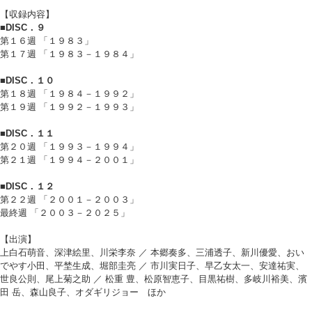
【収録内容】
■DISC．９
第１６週 「１９８３」
第１７週 「１９８３－１９８４」
■DISC．１０
第１８週 「１９８４－１９９２」
第１９週 「１９９２－１９９３」
■DISC．１１
第２０週 「１９９３－１９９４」
第２１週 「１９９４－２００１」
■DISC．１２
第２２週 「２００１－２００３」
最終週 「２００３－２０２５」
【出演】
上白石萌音、深津絵里、川栄李奈 ／ 本郷奏多、三浦透子、新川優愛、おい
でやす小田、平埜生成、堀部圭亮 ／ 市川実日子、早乙女太一、安達祐実、
世良公則、尾上菊之助 ／ 松重 豊、松原智恵子、目黒祐樹、多岐川裕美、濱
田 岳、森山良子、オダギリジョー ほか