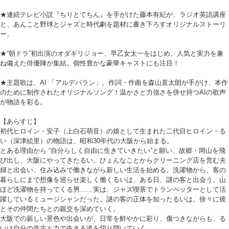
★連続テレビ小説『ちりとてちん』を手がけた藤本有紀が、ラジオ英語講座
と、あんこと野球とジャズと時代劇を題材に書き下ろすオリジナルストーリ
ー。
★“朝ドラ”初出演のオダギリジョー、早乙女太一をはじめ、人気と実力を兼
ね備えた俳優陣が集結。個性豊かな豪華キャストにも注目！
★主題歌は、AI 「アルデバラン」。作詞・作曲を森山直太朗が手がけ、本作
のために制作されたオリジナルソング！温かさと力強さを併せ持つAIの歌声
が物語を彩る。
【あらすじ】
初代ヒロイン・安子（上白石萌音）の娘として生まれた二代目ヒロイン・る
い（深津絵里）の物語は、昭和30年代の大阪から始まる。
とある理由から “自分らしく自由に生きていきたい”と願い、故郷・岡山を飛
び出し、大阪にやってきたるい。ひょんなことからクリーニング店を営む夫
婦と出会い、住み込みで働きながら新しい生活を始める。洗濯物から、客の
暮らしにまで想像を巡らせ楽しく働くるいは、ある日、謎の客と出会う。山
ほど洗濯物を持ってくる男……実は、ジャズ喫茶でトランぺッターとして活
躍しているミュージシャンだった。謎の客の正体を知ったるいは、徐々に彼
とその仲間たちとの親交を深めていく。
大阪での新しい景色や出会いが、日常を鮮やかに彩り、傷つきながらも、る
いは自分の意志と力で生きる道を切り開いていく。