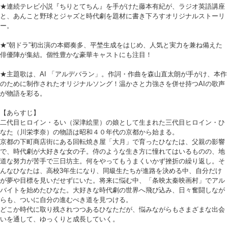
★連続テレビ小説『ちりとてちん』を手がけた藤本有紀が、ラジオ英語講座
と、あんこと野球とジャズと時代劇を題材に書き下ろすオリジナルストーリ
ー。
★“朝ドラ”初出演の本郷奏多、平埜生成をはじめ、人気と実力を兼ね備えた
俳優陣が集結。個性豊かな豪華キャストにも注目！
★主題歌は、AI 「アルデバラン」。作詞・作曲を森山直太朗が手がけ、本作
のために制作されたオリジナルソング！温かさと力強さを併せ持つAIの歌声
が物語を彩る。
【あらすじ】
二代目ヒロイン・るい（深津絵里）の娘として生まれた三代目ヒロイン・ひ
なた（川栄李奈）の物語は昭和４０年代の京都から始まる。
京都の下町商店街にある回転焼き屋「大月」で育ったひなたは、父親の影響
で、時代劇が大好きな女の子。侍のような生き方に憧れてはいるものの、地
道な努力が苦手で三日坊主。何をやってもうまくいかず挫折の繰り返し。そ
んなひなたは、高校3年生になり、同級生たちが進路を決める中、自分だけ
が夢や目標を見いだせずにいた。将来に悩む中、「条映太秦映画村」でアル
バイトを始めたひなた。大好きな時代劇の世界へ飛び込み、日々奮闘しなが
らも、ついに自分の進むべき道を見つける。
どこか時代に取り残されつつあるひなただが、悩みながらもさまざまな出会
いを通して、ゆっくりと成長していく。