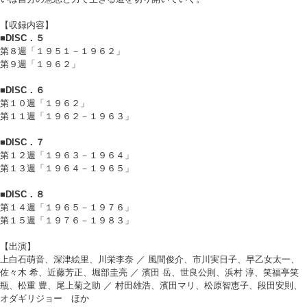
【収録内容】
■DISC．５
第８週「１９５１－１９６２」
第９週「１９６２」
■DISC．６
第１０週「１９６２」
第１１週「１９６２－１９６３」
■DISC．７
第１２週「１９６３－１９６４」
第１３週「１９６４－１９６５」
■DISC．８
第１４週「１９６５－１９７６」
第１５週「１９７６－１９８３」
【出演】
上白石萌音、深津絵里、川栄李奈 ／ 風間俊介、市川実日子、早乙女太一、
佐々木 希、近藤芳正、堀部圭亮 ／ 濱田 岳、世良公則、浜村 淳、笑福亭笑
瓶、松重 豊、尾上菊之助 ／ 村田雄浩、濱田マリ、松原智恵子、段田安則、
オダギリジョー ほか