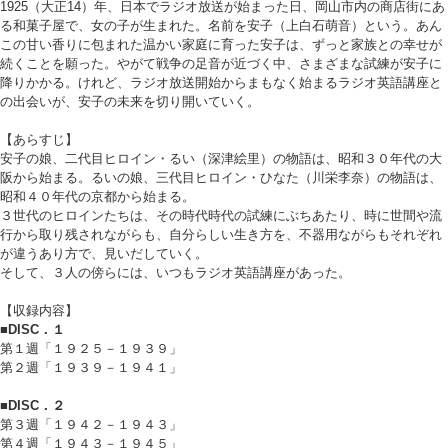
1925（大正14）年、日本でラジオ放送が始まった日、岡山市内の商店街にあ
る和菓子屋で、女の子が生まれた。名前を安子（上白石萌音）という。あん
この甘い香りに包まれた温かい家庭に育った安子は、ずっと家族との幸せが
続くことを願った。やがて戦争の足音が近づく中、さまざまな試練が安子に
降りかかる。けれど、ラジオ放送開始からまもなく始まるラジオ英語講座と
の出会いが、安子の未来を切り開いていく。
【あらすじ】
安子の娘、二代目ヒロイン・るい（深津絵里）の物語は、昭和３０年代の大
阪から始まる。るいの娘、三代目ヒロイン・ひなた（川栄李奈）の物語は、
昭和４０年代の京都から始まる。
３世代のヒロインたちは、その時代時代の試練にぶちあたり、時に世間や流
行から取り残されながらも、自分らしい生き方を、不器用ながらもそれぞれ
が違うあり方で、見いだしていく。
そして、３人の傍らには、いつもラジオ英語講座があった。
【収録内容】
■DISC．１
第１週「１９２５－１９３９」
第２週「１９３９－１９４１」
■DISC．２
第３週「１９４２－１９４３」
第４週「１９４３－１９４５」