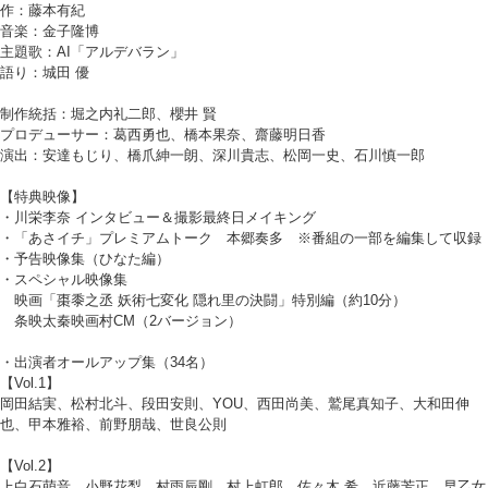
作：藤本有紀
音楽：金子隆博
主題歌：AI「アルデバラン」
語り：城田 優
制作統括：堀之内礼二郎、櫻井 賢
プロデューサー：葛西勇也、橋本果奈、齋藤明日香
演出：安達もじり、橋爪紳一朗、深川貴志、松岡一史、石川慎一郎
【特典映像】
・川栄李奈 インタビュー＆撮影最終日メイキング
・「あさイチ」プレミアムトーク 本郷奏多 ※番組の一部を編集して収録
・予告映像集（ひなた編）
・スペシャル映像集
映画「棗黍之丞 妖術七変化 隠れ里の決闘」特別編（約10分）
条映太秦映画村CM（2バージョン）
・出演者オールアップ集（34名）
【Vol.1】
岡田結実、松村北斗、段田安則、YOU、西田尚美、鷲尾真知子、大和田伸
也、甲本雅裕、前野朋哉、世良公則
【Vol.2】
上白石萌音、小野花梨、村雨辰剛、村上虹郎、佐々木 希、近藤芳正、早乙女