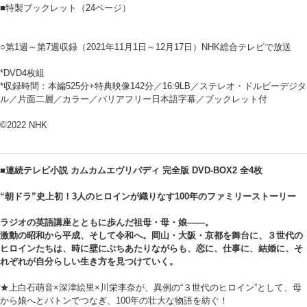
■特製ブックレット（24ページ）
○第1週～第7週収録（2021年11月1日～12月17日）NHK総合テレビで放送
*DVD4枚組
*収録時間：本編525分+特典映像142分／16:9LB／ステレオ・ドルビーデジタ
ル／片面二層／カラー／バリアフリー日本語字幕／ブックレット付
©2022 NHK
■連続テレビ小説 カムカムエヴリバディ 完全版 DVD-BOX2 全4枚
“朝ドラ”史上初！3人のヒロインが織りなす100年のファミリーストーリー
ラジオの英語講座とともに歩んだ祖母・母・娘――。
激動の昭和から平成、そして令和へ。岡山・大阪・京都を舞台に、３世代の
ヒロインたちは、時に壁にぶちあたりながらも、恋に、仕事に、結婚に、そ
れぞれが自分らしい生き方を見つけていく。
★上白石萌音×深津絵里×川栄李奈が、異例の“３世代のヒロイン”として、母
から娘へとバトンでつなぎ、100年の壮大な物語を紡ぐ！