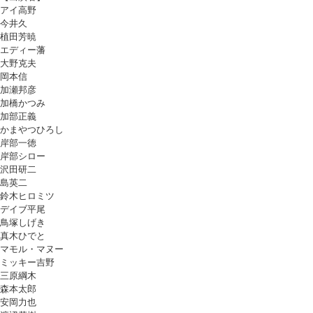
アイ高野
今井久
植田芳暁
エディー藩
大野克夫
岡本信
加瀬邦彦
加橋かつみ
加部正義
かまやつひろし
岸部一徳
岸部シロー
沢田研二
島英二
鈴木ヒロミツ
デイブ平尾
鳥塚しげき
真木ひでと
マモル・マヌー
ミッキー吉野
三原綱木
森本太郎
安岡力也