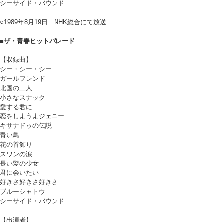
シーサイド・バウンド
○1989年8月19日 NHK総合にて放送
■ザ・青春ヒットパレード
【収録曲】
シー・シー・シー
ガールフレンド
北国の二人
小さなスナック
愛する君に
恋をしようよジェニー
キサナドゥの伝説
青い鳥
花の首飾り
スワンの涙
長い髪の少女
君に会いたい
好きさ好きさ好きさ
ブルーシャトウ
シーサイド・バウンド
【出演者】