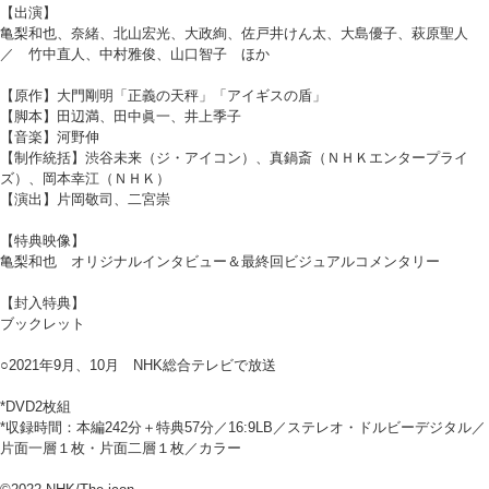
【出演】
亀梨和也、奈緒、北山宏光、大政絢、佐戸井けん太、大島優子、萩原聖人
／ 竹中直人、中村雅俊、山口智子 ほか
【原作】大門剛明「正義の天秤」「アイギスの盾」
【脚本】田辺満、田中眞一、井上季子
【音楽】河野伸
【制作統括】渋谷未来（ジ・アイコン）、真鍋斎（ＮＨＫエンタープライ
ズ）、岡本幸江（ＮＨＫ）
【演出】片岡敬司、二宮崇
【特典映像】
亀梨和也 オリジナルインタビュー＆最終回ビジュアルコメンタリー
【封入特典】
ブックレット
○2021年9月、10月 NHK総合テレビで放送
*DVD2枚組
*収録時間：本編242分＋特典57分／16:9LB／ステレオ・ドルビーデジタル／
片面一層１枚・片面二層１枚／カラー