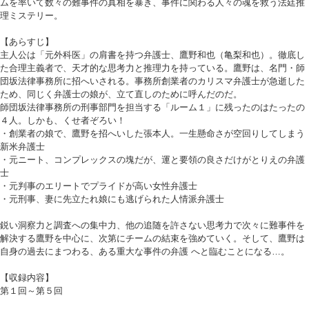
ムを率いて数々の難事件の真相を暴き、事件に関わる人々の魂を救う法廷推
理ミステリー。
【あらすじ】
主人公は「元外科医」の肩書を持つ弁護士、鷹野和也（亀梨和也）。徹底し
た合理主義者で、天才的な思考力と推理力を持っている。鷹野は、名門・師
団坂法律事務所に招へいされる。事務所創業者のカリスマ弁護士が急逝した
ため、同じく弁護士の娘が、立て直しのために呼んだのだ。
師団坂法律事務所の刑事部門を担当する「ルーム１」に残ったのはたったの
４人。しかも、くせ者ぞろい！
・創業者の娘で、鷹野を招へいした張本人。一生懸命さが空回りしてしまう
新米弁護士
・元ニート、コンプレックスの塊だが、運と要領の良さだけがとりえの弁護
士
・元判事のエリートでプライドが高い女性弁護士
・元刑事、妻に先立たれ娘にも逃げられた人情派弁護士
鋭い洞察力と調査への集中力、他の追随を許さない思考力で次々に難事件を
解決する鷹野を中心に、次第にチームの結束を強めていく。そして、鷹野は
自身の過去にまつわる、ある重大な事件の弁護 へと臨むことになる…。
【収録内容】
第１回～第５回