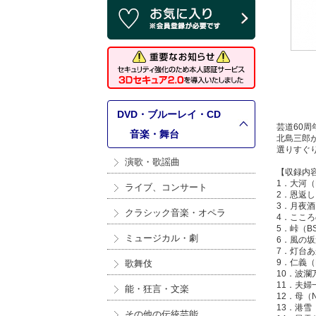
DVD・ブルーレイ・CD
芸道60周
>
音楽・舞台
北島三郎
選りすぐり
演歌・歌謡曲
【収録内
1．大河（B
ライブ、コンサート
2．恩返し
3．月夜酒
クラシック音楽・オペラ
4．こころ
5．峠（BS
ミュージカル・劇
6．風の坂
7．灯台あ
9．仁義（B
歌舞伎
10．波瀾
11．夫婦
能・狂言・文楽
12．母（N
13．港雪（
その他の伝統芸能