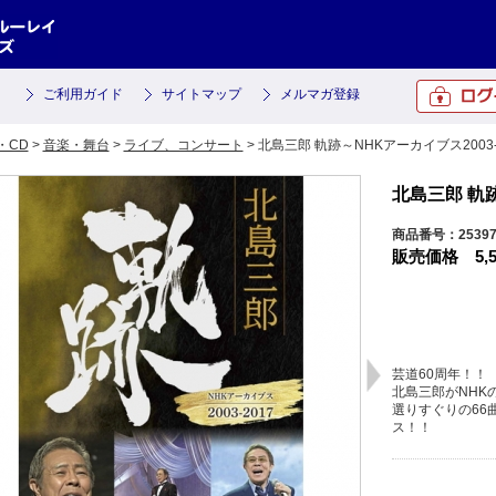
ご利用ガイド
サイトマップ
メルマガ登録
・CD
>
音楽・舞台
>
ライブ、コンサート
> 北島三郎 軌跡～NHKアーカイブス2003-2
北島三郎 軌跡
商品番号：25397
販売価格
5,
芸道60周年！！
北島三郎がNHK
選りすぐりの66
ス！！