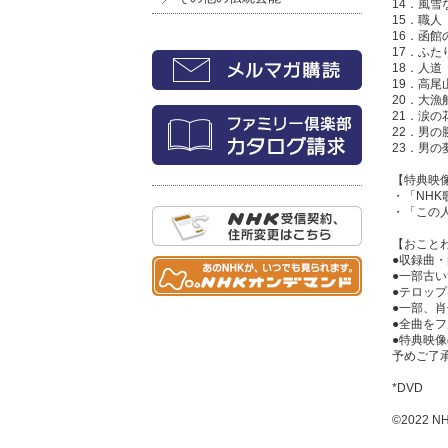
14．風雪
15．職人
16．函館
17．ふた
18．人道（
19．高尾山
20．大漁
21．涙の
22．男の
23．男の夢
【特典映
・「NHK
・「この人
【おこと
●収録曲
●一部古
●テロッ
●一部、
●全曲を
●特典映
予めご了
*DVD
©2022 N