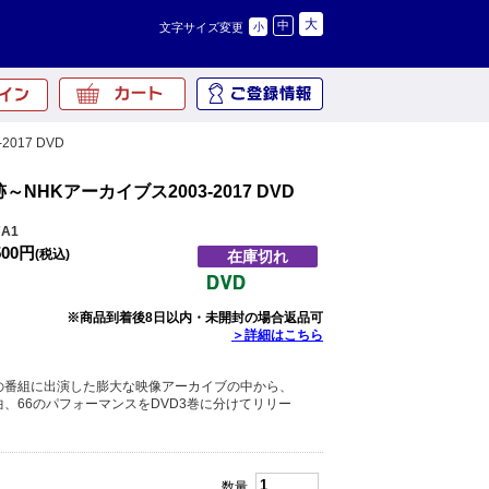
大
中
文字サイズ変更
小
017 DVD
～NHKアーカイブス2003-2017 DVD
A1
500円
(税込)
在庫切れ
※商品到着後8日以内・未開封の場合返品可
＞詳細はこちら
の番組に出演した膨大な映像アーカイブの中から、
曲、66のパフォーマンスをDVD3巻に分けてリリー
数量