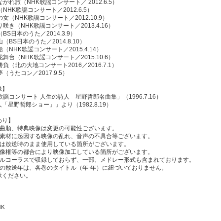
ながれ旅（NHK歌謡コンサート／ 2012.6.5）
（NHK歌謡コンサート／2012.6.5）
の女（NHK歌謡コンサート／2012.10.9）
り咲き（NHK歌謡コンサート／2013.4.16）
BS日本のうた／2014.3.9）
（BS日本のうた／2014.8.10）
船（NHK歌謡コンサート／2015.4.14）
花舞台（NHK歌謡コンサート／2015.10.6）
勝負（北の大地コンサート2016／2016.7.1）
（うたコン／2017.9.5）
像】
歌謡コンサート 人生の詩人 星野哲郎名曲集」（1996.7.16）
「星野哲郎ショー」」より（1982.8.19）
わり】
・曲順、特典映像は変更の可能性ございます。
い素材に起因する映像の乱れ、音声の不具合等ございます。
プは放送時のまま使用している箇所がございます。
肖像権等の都合により映像加工している箇所がございます。
フルコーラスで収録しておらず、一部、メドレー形式も含まれております。
像の放送年は、各巻のタイトル（年-年）に紐づいておりません。
承ください。
HK