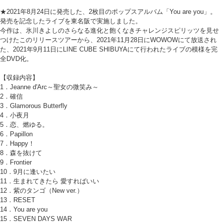
★2021年8月24日に発売した、2枚目のポップスアルバム「You are you」。
発売を記念したライブを東名阪で実施しました。
今作は、氷川きよしのさらなる進化と飽くなきチャレンジスピリッツを見せ
つけたこのリリースツアーから、2021年11月28日にWOWOWにて放送され
た、2021年9月11日にLINE CUBE SHIBUYAにて行われたライブの模様を完
全DVD化。
【収録内容】
1．Jeanne d'Arc～聖女の微笑み～
2．確信
3．Glamorous Butterfly
4．小夜月
5．恋、燃ゆる。
6．Papillon
7．Happy！
8．森を抜けて
9．Frontier
10．9月に逢いたい
11．生まれてきたら 愛すればいい
12．紫のタンゴ（New ver.）
13．RESET
14．You are you
15．SEVEN DAYS WAR