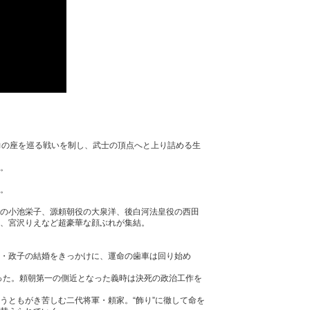
力の座を巡る戦いを制し、武士の頂点へと上り詰める生
。
。
の小池栄子、源頼朝役の大泉洋、後白河法皇役の西田
、宮沢りえなど超豪華な顔ぶれが集結。
・政子の結婚をきっかけに、運命の歯車は回り始め
った。頼朝第一の側近となった義時は決死の政治工作を
うともがき苦しむ二代将軍・頼家。“飾り”に徹して命を