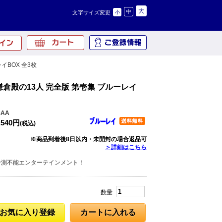
大
中
文字サイズ変更
小
イBOX 全3枚
鎌倉殿の13人 完全版 第壱集 ブルーレイ
3AA
,540円
(税込)
※商品到着後8日以内・未開封の場合返品可
＞詳細はこちら
予測不能エンターテインメント！
数量
お気に入り登録
カートに入れる