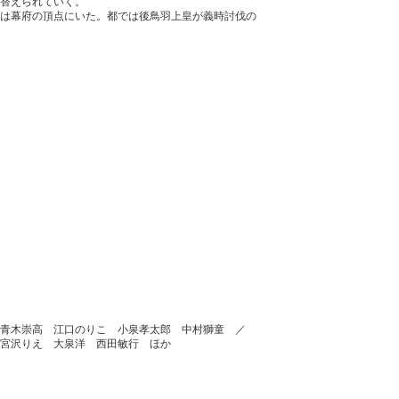
替えられていく。
は幕府の頂点にいた。都では後鳥羽上皇が義時討伐の
 青木崇高 江口のりこ 小泉孝太郎 中村獅童 ／
宮沢りえ 大泉洋 西田敏行 ほか