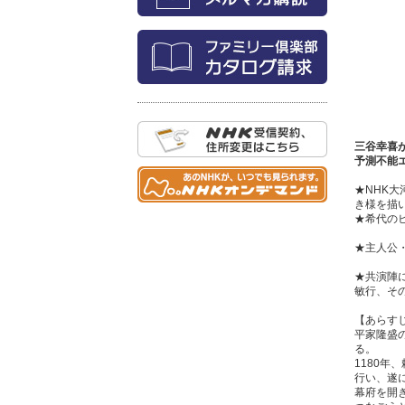
三谷幸喜
予測不能
★NHK
き様を描
★希代の
★主人公
★共演陣
敏行、そ
【あらす
平家隆盛
る。
1180
行い、遂
幕府を開