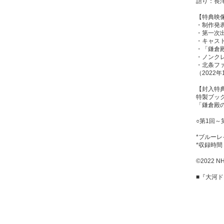
語り：長
【特典映
・制作発
・第一次
・キャス
・「鎌倉殿
・ノンク
・北条フ
（2022
【封入特
特製ブッ
「鎌倉殿
○第1回～
*ブルーレ
*収録時間
©2022 N
■『大河ド