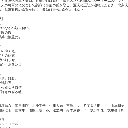
とする三代将軍・実朝。将軍の首は義時と御家人たちの間のパワーゲームの中ですげ
二人の将軍の叔父として懸命に幕府の舵を取る。源氏の正統が途絶えたとき、北条氏
る。武家政権の命運を賭け、義時は最後の決戦に挑んだ──。
容】
１
大いなる小競り合い」
佐殿の腹」
挙兵は慎重に」
２
矢のゆくえ」
兄との約束」
悪い知らせ」
敵か、あるいは」
３
いざ、鎌倉」
決戦前夜」
「根拠なき自信」
「許されざる嘘」
新垣結衣 菅田将暉 小池栄子 中川大志 宮澤エマ 片岡愛之助 ／ 山本耕史
佐藤浩市 國村隼 佐藤二朗 市川猿之助 鈴木京香 ／ 浅野和之 坂東彌十郎 
幸喜
バン・コール