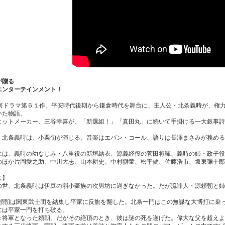
が贈る
エンターテインメント！
大河ドラマ第６１作。平安時代後期から鎌倉時代を舞台に、主人公・北条義時が、権
いた物語。
ヒットメーカー、三谷幸喜が、「新選組！」「真田丸」に続いて手掛ける一大叙事詩
・北条義時は、小栗旬が演じる。音楽はエバン・コール、語りは長澤まさみが務める
には、義時の幼なじみ・八重役の新垣結衣、源義経役の菅田将暉、義時の姉・政子役
のほか片岡愛之助、中川大志、山本耕史、中村獅童、松平健、佐藤浩市、坂東彌十郎
じ】
の世、北条義時は伊豆の弱小豪族の次男坊に過ぎなかった。だが流罪人・源頼朝と姉
年、頼朝は関東武士団を結集し平家に反旗を翻した。北条一門はこの無謀な大博打に乗
には平家一門を打ち破る。
き将軍となった頼朝。だがその絶頂のとき、彼は謎の死を遂げた。偉大な父を超えよ