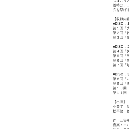
つなごう
義時は、
兵を挙げ
【収録内
■DISC．
第１回「
第２回「
第３回「
■DISC．
第４回「
第５回「
第６回「
第７回「
■DISC．
第８回「
第９回「
第１０回
第１１回
【出演】
小栗旬 
松平健 
作：三谷
音楽：エ