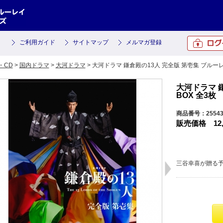
ご利用ガイド
サイトマップ
メルマガ登録
・CD
>
国内ドラマ
>
大河ドラマ
> 大河ドラマ 鎌倉殿の13人 完全版 第壱集 ブルーレ
大河ドラマ 
BOX 全3枚
商品番号：2554
販売価格
12
三谷幸喜が贈る