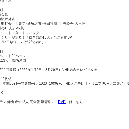
澤まさみ
像】
表会見
出演者発表
ト取材会（小栗旬×新垣結衣×菅田将暉×小池栄子×大泉洋）
の13人」PR集
レジット・タイトルバック
ァミリーが語る！「鎌倉殿の13人」放送直前SP
年1月3日放送、未放送部分含む）
典】
クレット24ページ
の13人」関係系図
第11回収録（2022年1月9日～3月20日）NHK総合テレビで放送
イ3枚組
：本編503分+特典85分／1920×1080i Full HD／ステレオ・リニアPCM／二
HK
ラマ 鎌倉殿の13人 完全版 第壱集』
DVD
はこちら