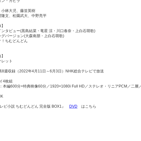
ョン・カビラ
：小林大児、藤並英樹
村隆文、松園武大、中野亮平
像】
インタビュー(黒島結菜・竜星 涼・川口春奈・上白石萌歌)
ングバージョン(大森南朋・上白石萌歌)
ぐ！ちむどんどん
典】
クレット
第8週収録（2022年4月11日～6月3日）NHK総合テレビで放送
イ4枚組
：本編600分+特典映像60分／1920×1080i Full HD／ステレオ・リニアPCM
HK
レビ小説 ちむどんどん 完全版 BOX1』
DVD
はこちら