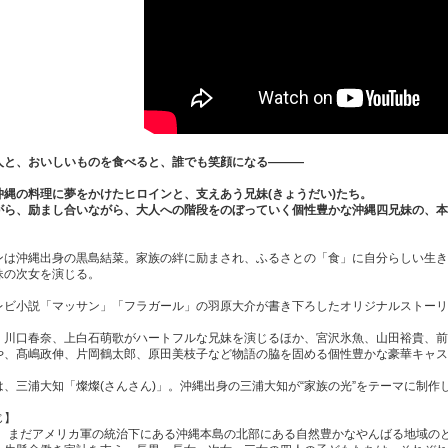
人と、おいしいものを食べると、誰でも笑顔になる―――
沖縄の料理に夢をかけたヒロインと、支えあう兄妹(きょうだい)たち。
がら、励まし合いながら、大人への階段をのぼっていく個性豊かな沖縄四兄妹の、本
ンは沖縄出身の黒島結菜。家族の絆に励まされ、ふるさとの「食」に自分らしい生き
妹の次女を演じる。
レビ小説「マッサン」「フラガール」の羽原大介が書き下ろしたオリジナルストーリ
、川口春奈、上白石萌歌がハートフルな兄妹を演じるほか、宮沢氷魚、山田裕貴、前
や、髙嶋政伸、片岡鶴太郎、原田美枝子など物語の脇を固める個性豊かな豪華キャス
は、三浦大知「燦燦(さんさん)」。沖縄出身の三浦大知が“家族の光”をテーマに制作
じ】
年代、まだアメリカ軍の統治下にある沖縄本島の北部にある自然豊かなやんばる地域の