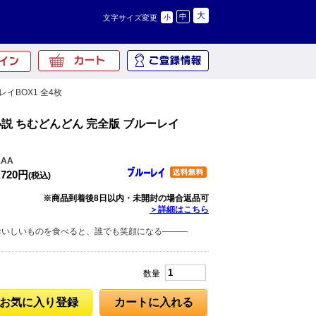
大
中
文字サイズ変更
小
イBOX1 全4枚
説 ちむどんどん 完全版 ブルーレイ
1AA
,720円
(税込)
※商品到着後8日以内・未開封の場合返品可
＞詳細はこちら
おいしいものを食べると、誰でも笑顔になる―――
数量
お気に入り登録
カートに入れる