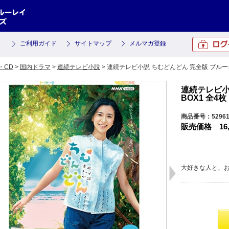
ご利用ガイド
サイトマップ
メルマガ登録
・CD
>
国内ドラマ
>
連続テレビ小説
> 連続テレビ小説 ちむどんどん 完全版 ブルーレ
連続テレビ小
BOX1 全4枚
商品番号：5296
販売価格
16
大好きな人と、