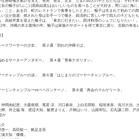
一生懸命働き家計を支え、長男、長女、次女、三女の四人の子どもたちは、それぞれ
次女の暢子(のぶこ) (黒島結菜)はおいしいものを食べることが大好き。野に山に海
る」こと。ある日、町のレストランで食事をしたときに、暢子は生まれて初めての西
しい父が急逝、残された母は女手一つで働き、経済的に苦しい中で四人の子どもたち
れ、高校卒業を迎えた暢子は、「東京に行きたい。西洋料理のシェフになりたい！」
972年、沖縄の本土復帰の年。暢子は家族のサポートを得て東京に渡り、念願の有名
容】
シークワーサーの少女」 第２週「別れの沖縄そば」
悩めるサーターアンダギー」 第４週「青春ナポリタン」
フーチャンプルーの涙」 第６週「はじまりのゴーヤーチャンプルー」
ソーミンチャンプルーvsペペロンチーノ」 第８週「再会のマルゲリータ」
、仲間由紀恵、大森南朋、竜星 涼、川口春奈、上白石萌歌、稲垣来泉、浅川大治、
公輝、井之脇 海、渡辺大知、飯豊まりえ、片桐はいり、山路和弘、石丸謙二郎、戸
ほか
大介
部啓一、高田龍一、帆足圭吾
三浦大知「燦燦」