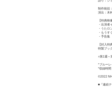
語り：ジ
制作統括
演出：木
【特典映
・出演者
・うたロ
・もうす
・予告集
【封入特
特製ブッ
○第1週～
*ブルーレ
*収録時間
©2022 N
■『連続テ