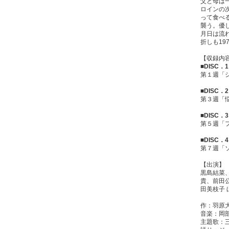
父と母は
ロインの
って食べ
襲う。優
月日は流
折しも1
【収録内
■DISC．1
第１週「
■DISC．2
第３週「
■DISC．3
第５週「
■DISC．4
第７週「
【出演】
黒島結菜
貴、前田
田美枝子 
作：羽原
音楽：岡
主題歌：