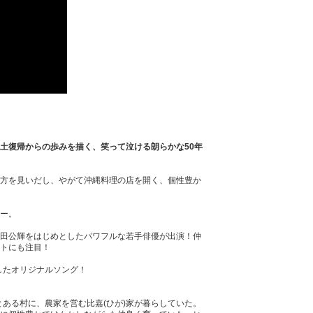
土復帰からの歩みを描く、笑って泣ける朗らかな50年
方を見いだし、やがて沖縄料理の店を開く、個性豊か
ー。
田公輝をはじめとしたパワフルな若手俳優が出演！仲
トにも注目！
したオリジナルソング！
とある村に、農家を営む比嘉(ひが)家が暮らしていた。