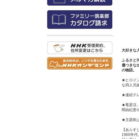
大好きな
ふるさと
傷つきな
の物語。
★ヒロイ
な四人兄
★連続テ
★竜星涼
間由紀恵
★主題歌
【あらす
1960