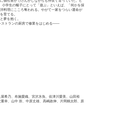
に個性豊かでけんかしながらも仲良く育っていた。ヒ
に、小学生の暢子にとって「遊ぶ」といえば、「何かを採
洋料理にこころ奪われる。やがて一家をつらい運命が
を育てる。
と夢を抱く。
レストランの厨房で修業をはじめる――
土屋希乃、布施愛織、宮沢氷魚、佐津川愛美、山田裕
次重幸、山中 崇、中原丈雄、髙嶋政伸、片岡鶴太郎、原