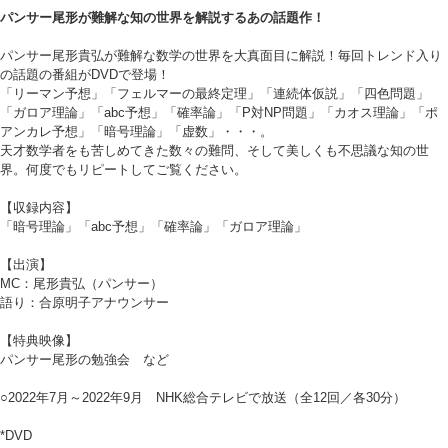
パンサー尾形が難解な知の世界を解説するあの話題作！
パンサー尾形貴弘が難解な数学の世界を大真面目に解説！毎回トレンド入り
の話題の番組がDVDで登場！
「リーマン予想」「フェルマーの最終定理」「連続体仮説」「四色問題」
「ガロア理論」「abc予想」「確率論」「P対NP問題」「カオス理論」「ポ
アンカレ予想」「暗号理論」「虚数」・・・。
天才数学者をも苦しめてきた数々の難問、そして美しくも不思議な知の世
界。何度でもリピートしてご覧ください。
【収録内容】
「暗号理論」「abc予想」「確率論」「ガロア理論」
【出演】
MC：尾形貴弘（パンサー）
語り：合原明子アナウンサー
【特典映像】
パンサー尾形の勉強会 など
○2022年7月～2022年9月 NHK総合テレビで放送（全12回／各30分）
*DVD