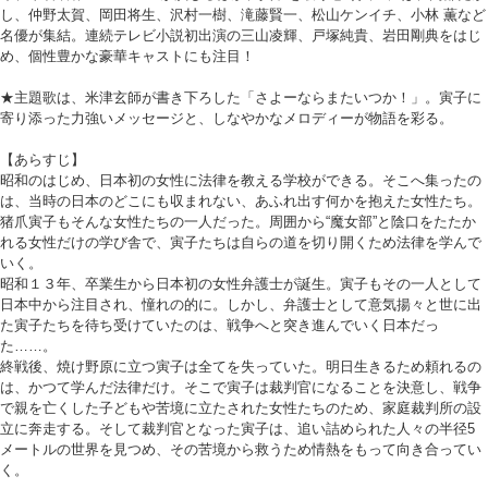
し、仲野太賀、岡田将生、沢村一樹、滝藤賢一、松山ケンイチ、小林 薫など
名優が集結。連続テレビ小説初出演の三山凌輝、戸塚純貴、岩田剛典をはじ
め、個性豊かな豪華キャストにも注目！
★主題歌は、米津玄師が書き下ろした「さよーならまたいつか！」。寅子に
寄り添った力強いメッセージと、しなやかなメロディーが物語を彩る。
【あらすじ】
昭和のはじめ、日本初の女性に法律を教える学校ができる。そこへ集ったの
は、当時の日本のどこにも収まれない、あふれ出す何かを抱えた女性たち。
猪爪寅子もそんな女性たちの一人だった。周囲から“魔女部”と陰口をたたか
れる女性だけの学び舎で、寅子たちは自らの道を切り開くため法律を学んで
いく。
昭和１３年、卒業生から日本初の女性弁護士が誕生。寅子もその一人として
日本中から注目され、憧れの的に。しかし、弁護士として意気揚々と世に出
た寅子たちを待ち受けていたのは、戦争へと突き進んでいく日本だっ
た……。
終戦後、焼け野原に立つ寅子は全てを失っていた。明日生きるため頼れるの
は、かつて学んだ法律だけ。そこで寅子は裁判官になることを決意し、戦争
で親を亡くした子どもや苦境に立たされた女性たちのため、家庭裁判所の設
立に奔走する。そして裁判官となった寅子は、追い詰められた人々の半径5
メートルの世界を見つめ、その苦境から救うため情熱をもって向き合ってい
く。