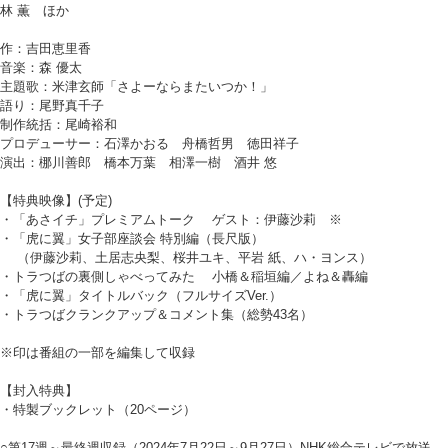
林 薫 ほか
作：吉田恵里香
音楽：森 優太
主題歌：米津玄師「さよーならまたいつか！」
語り：尾野真千子
制作統括：尾崎裕和
プロデューサー：石澤かおる 舟橋哲男 徳田祥子
演出：梛川善郎 橋本万葉 相澤一樹 酒井 悠
【特典映像】(予定)
・「あさイチ」プレミアムトーク ゲスト：伊藤沙莉 ※
・「虎に翼」女子部座談会 特別編（長尺版）
（伊藤沙莉、土居志央梨、桜井ユキ、平岩 紙、ハ・ヨンス）
・トラつばの裏側しゃべってみた 小橋＆稲垣編／よね＆轟編
・「虎に翼」タイトルバック（フルサイズVer.）
・トラつばクランクアップ＆コメント集（総勢43名）
※印は番組の一部を編集して収録
【封入特典】
・特製ブックレット（20ページ）
○第17週～最終週収録（2024年7月22日～9月27日）NHK総合テレビで放送