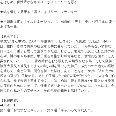
をはじめ、個性豊かなキャストがストーリーを彩る。
★結を優しく見守る「語り」はリリー・フランキー。
★主題歌はB’ｚ「イルミネーション」。 物語の世界を、更にパワフルに盛り
あげる一曲。
【あらすじ】
平成“ど真ん中”の、2004年(平成16年)。ヒロイン・米田結（よねだ・ゆい）
は、福岡・糸島で両親や祖父母と共に暮らしていた。「何事もない平和な
日々こそ一番」と思って生きてきた結。しかし、地元で伝説と化した姉の存
在や、謎のギャル軍団、甲子園を目指す野球青年など、個性的な面々にほん
弄されていく――。 青春時代をおう歌した自然豊かな糸島、そして阪神・
淡路大震災で被災するまでの幼少期を過ごした神戸。ふたつの土地での経験
を通じて、食と栄養に関心を持った結は、あることをきっかけに“人のために
役立つ喜び”に目覚める。そして目指したのは“栄養士”だった。 「人は食で作
られる。食で未来を変えてゆく。」はじめは、愛する家族や仲間という身近
な存在のために。そして、仕事で巡りあった人たちのために。さらには、全
国に住む私たちの幸せへと、その活動の範囲を広げていく。
【収録内容】
■DISC．1
第１週「おむすびとギャル」 第２週「ギャルって何なん？」