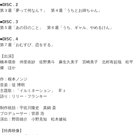
■DISC．2
第３週「夢って何なん？」 第４週「うちとお姉ちゃん」
■DISC．3
第５週「あの日のこと」 第６週「うち、ギャル、やめるけん」
■DISC．4
第７週「おむすび、恋をする」
【出演】
橋本環奈 仲里依紗 佐野勇斗 麻生久美子 宮崎美子 北村有起哉 松平
健 ほか
作：根本ノンジ
音楽：堤 博明
主題歌：「イルミネーション」 B’ｚ
語り：リリー・フランキー
制作統括：宇佐川隆史 真鍋 斎
プロデューサー：管原 浩
演出：野田雄介 小野見知 松木健祐
【特典映像】