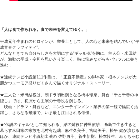
「人は食で作られる。食で未来を変えてゆく。」
平成元年生まれのヒロインが、栄養士として、人の心と未来を結んでいく“平
成青春グラフィティ”。
どんなときでも自分らしさを大切にする“ギャル魂”を胸に、主人公・米田結
が、激動の平成・令和を思いきり楽しく、時に悩みながらもパワフルに突き
進む！
★連続テレビ小説第111作目は、「正直不動産」の脚本家・根本ノンジが大
胆かつユーモア盛りだくさんで描くオリジナル・ストーリー。
★主人公・米田結役は、朝ドラ初出演となる橋本環奈。舞台「千と千尋の神
隠し」では、初演から主演の千尋役を演じる。
映画・ドラマ・舞台など、エンターテインメント業界の第一線で幅広く活
躍し、さらなる飛躍で、いま最も注目される俳優。
★“伝説のギャル”として知られる、結の姉役に仲里依紗、糸島で生き生きと
暮らす米田家の家族を北村有起哉、麻生久美子、宮崎美子、松平 健が演じる
ほか、連続テレビ小説初出演の 佐野勇斗、菅生新樹、松本怜生、みりちゃむ