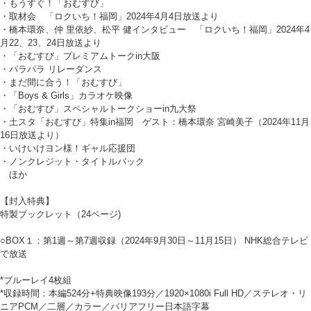
・もうすぐ！「おむすび」
・取材会 「ロクいち！福岡」2024年4月4日放送より
・橋本環奈、仲 里依紗、松平 健インタビュー 「ロクいち！福岡」2024年4
月22、23、24日放送より
・「おむすび」プレミアムトークin大阪
・パラパラ リレーダンス
・まだ間に合う！「おむすび」
・「Boys & Girls」カラオケ映像
・「おむすび」スペシャルトークショーin九大祭
・土スタ「おむすび」特集in福岡 ゲスト：橋本環奈 宮崎美子（2024年11月
16日放送より）
・いけいけヨン様！ギャル応援団
・ノンクレジット・タイトルバック
ほか
【封入特典】
特製ブックレット（24ページ)
○BOX１：第1週～第7週収録（2024年9月30日～11月15日） NHK総合テレビ
で放送
*ブルーレイ4枚組
*収録時間：本編524分+特典映像193分／1920×1080i Full HD／ステレオ・リ
ニアPCM／二層／カラー／バリアフリー日本語字幕