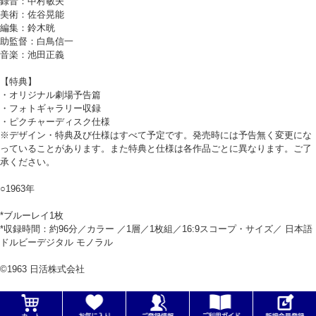
録音：中村敏夫
美術：佐谷晃能
編集：鈴木晄
助監督：白鳥信一
音楽：池田正義
【特典】
・オリジナル劇場予告篇
・フォトギャラリー収録
・ピクチャーディスク仕様
※デザイン・特典及び仕様はすべて予定です。発売時には予告無く変更にな
っていることがあります。また特典と仕様は各作品ごとに異なります。ご了
承ください。
○1963年
*ブルーレイ1枚
*収録時間：約96分／カラー ／1層／1枚組／16:9スコープ・サイズ／ 日本語
ドルビーデジタル モノラル
©1963 日活株式会社