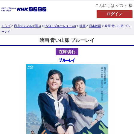
こんにちは ゲスト 様
トップ
>
商品ジャンルで選ぶ
>
DVD・ブルーレイ・CD
>
映画
>
日本映画
> 映画 青い山脈 ブル
ーレイ
映画 青い山脈 ブルーレイ
在庫切れ