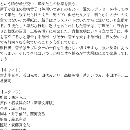
という噂が飛び交い、級友たちの反感を買う。
新子が担任の島崎雪子（芦川いづみ）のもとへ一通のラブレターを持ってや
って来た。誤字だらけの文章、男の字に似せた女文字…明らかに大学生の文
章ではないその手紙に、新子はクラスメイトのいたずらに違いないと主張す
る。生徒たちの卑劣な行動に怒りをあらわにした雪子は、丁度そこに来合わ
せた校医の沼田（二谷英明）に相談した。真相究明にいきり立つ雪子に、事
を荒立てるなと忠告する沼田。ひそかに雪子を愛する沼田は、彼女がいつま
でも前向きな姿勢でいることを心配していた。
数日後、雪子はラブレターの一件を生徒たちに切り出すも、強い反発にあっ
てしまい、そしてそれはいつしか町全体を揺るがす大騒動にまで発展してし
まう…。
【キャスト】
吉永小百合、浜田光夫、田代みどり、高橋英樹、芦川いづみ、南田洋子、二
谷英明
【スタッフ】
監督：西河克己
原作：石坂洋次郎（新潮文庫版）
企画：坂上静翁
脚本：井手俊郎、西河克己
撮影：萩原憲治
照明：安藤真之助