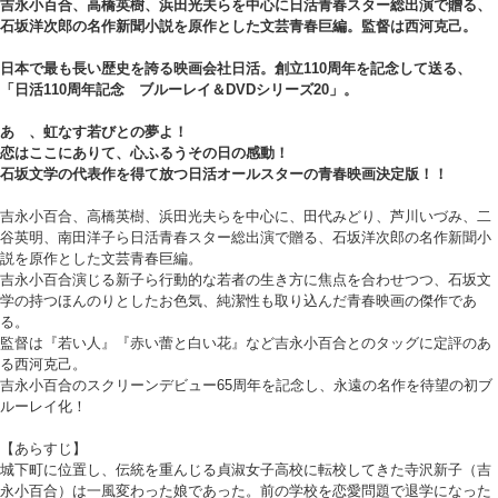
吉永小百合、高橋英樹、浜田光夫らを中心に日活青春スター総出演で贈る、
石坂洋次郎の名作新聞小説を原作とした文芸青春巨編。監督は西河克己。
日本で最も長い歴史を誇る映画会社日活。創立110周年を記念して送る、
「日活110周年記念 ブルーレイ＆DVDシリーズ20」。
あゝ、虹なす若びとの夢よ！
恋はここにありて、心ふるうその日の感動！
石坂文学の代表作を得て放つ日活オールスターの青春映画決定版！！
吉永小百合、高橋英樹、浜田光夫らを中心に、田代みどり、芦川いづみ、二
谷英明、南田洋子ら日活青春スター総出演で贈る、石坂洋次郎の名作新聞小
説を原作とした文芸青春巨編。
吉永小百合演じる新子ら行動的な若者の生き方に焦点を合わせつつ、石坂文
学の持つほんのりとしたお色気、純潔性も取り込んだ青春映画の傑作であ
る。
監督は『若い人』『赤い蕾と白い花』など吉永小百合とのタッグに定評のあ
る西河克己。
吉永小百合のスクリーンデビュー65周年を記念し、永遠の名作を待望の初ブ
ルーレイ化！
【あらすじ】
城下町に位置し、伝統を重んじる貞淑女子高校に転校してきた寺沢新子（吉
永小百合）は一風変わった娘であった。前の学校を恋愛問題で退学になった