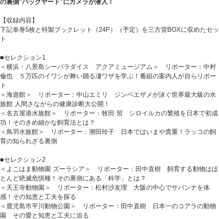
の裏側"バックヤード"にカメラが潜入！
【収録内容】
下記単巻5枚と特製ブックレット（24P）（予定）を三方背BOXに収めたセッ
ト
■セレクション1
＜横浜・八景島シーパラダイス アクアミュージアム＞ リポーター：中村
倫也 ５万匹のイワシが舞い踊る凄ワザを学ぶ！番組の案内人が自らリポー
ト
＜海遊館＞ リポーター：中山エミリ ジンベエザメが泳ぐ世界最大級の水
族館 人間さながらの健康診断大公開！
＜名古屋港水族館＞ リポーター：牧田 習 シロイルカの繁殖を日本で初成
功！そのきめ細かな飼育法とは？
＜鳥羽水族館＞ リポーター：潮田玲子 日本ではいまや貴重！ラッコの飼
育の知られざる裏側
■セレクション2
＜よこはま動物園 ズーラシア＞ リポーター：田中直樹 飼育する動物はほ
とんど絶滅危惧種！その裏側にある「科学」とは？
＜天王寺動物園＞ リポーター：松村沙友理 大阪の中心でサバンナを体
感！その知恵と工夫を探る
＜鹿児島市平川動物公園＞ リポーター：田中直樹 日本一のコアラの動物
園 その愛と知恵と工夫に迫る