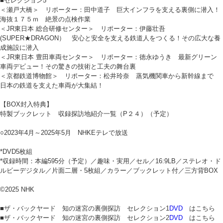
■セレクション5
＜瀬戸大橋＞ リポーター：田中道子 巨大インフラを支える裏側に潜入！
海抜１７５ｍ 絶景の点検作業
＜JR東日本 総合研修センター＞ リポーター：伊藤壮吾
(SUPER★DRAGON） 安心と安全を支える鉄道人をつくる！その広大な養
成施設に潜入
＜JR東日本 豊田車両センター＞ リポーター：徳永ゆうき 最新グリーン
車両デビュー！その驚きの技術と工夫の舞台裏
＜京都鉄道博物館＞ リポーター：松井玲奈 蒸気機関車から新幹線まで
日本の鉄道を支えた車両が大集結！
【BOX封入特典】
特製ブックレット 収録探訪地紹介一覧（P２４）（予定）
○2023年4月～2025年5月 NHKEテレで放送
*DVD5枚組
*収録時間：本編595分（予定）／趣味・実用／セル／16:9LB／ステレオ・ド
ルビーデジタル／片面二層・5枚組／カラー／ブックレット付／三方背BOX
©2025 NHK
■ザ・バックヤード 知の迷宮の裏側探訪 セレクション1
DVD
はこちら
■ザ・バックヤード 知の迷宮の裏側探訪 セレクション2
DVD
はこちら