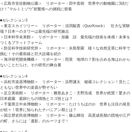
＜広島市安佐動物公園＞ リポーター：田中直樹 世界中の動物園に3頭だ
け！"マルミミゾウ"初繁殖への挑戦に密着
■セレクション3
＜東京スカイツリー＞ リポーター：須貝駿貴（QuizKnock） 壮大な実験
場？日本一のタワーは最先端の研究拠点
＜日本科学未来館＞ リポーター：加藤 諒 最先端の技術を体感！未来を
つくるプラットフォーム
＜防災科学技術研究所＞ リポーター：永島聖羅 様々な自然災害に科学で
挑む！その最前線と巨大設備を紹介
＜海洋研究開発機構＞ リポーター：照英 地球の７割を占める海はわから
ないことだらけ。その研究の舞台裏
■セレクション4
＜浜松市楽器博物館＞ リポーター：浜野謙太 秘蔵コレクション！見たこ
ともない世界中の楽器が勢ぞろい
＜足立美術館＞ リポーター：雛形あきこ・天野浩成 世界が絶賛！驚きの
日本庭園 庭師たちの情熱とスゴ技とは？
＜千葉県立中央博物館＞ リポーター：たけうちほのか 世界も注目の発見
が続々！世界に知られたチバニアン期とは？
＜国立歴史民俗博物館＞ リポーター：篠山輝信 高度成長期の団地や江戸
の町、さらには「遺影」のルーツまで！