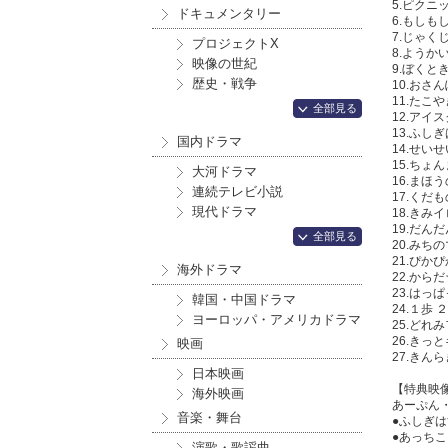
5.ピクニ
ドキュメンタリー
6.もしも
7.じゃく
プロジェクトX
8.ようか
映像の世紀
9.ぼくと
歴史・戦争
10.おさ
11.たこ
全部見る
12.アイ
13.ふし
国内ドラマ
14.せい
15.ちょ
大河ドラマ
16.まほ
連続テレビ小説
17.くだ
現代ドラマ
18.きみイ
19.だん
全部見る
20.みち
21.ぴか
海外ドラマ
22.から
23.はっ
韓国・中国ドラマ
24.１歩 
ヨーロッパ・アメリカドラマ
25.どれ
26.きっ
映画
27.きん
日本映画
【特典映
海外映画
あーぷん
音楽・舞台
●ふしぎ
●あっち
演歌・歌謡曲