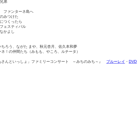
３兄弟
そ ファンターネ島へ
ものみつけた
ょにつくったら
しフェスティバル
はなかよし
いちろう、ながた まや、秋元杏月、佐久本和夢
ーネ！の仲間たち（みもも、やころ、ルチータ）
あさんといっしょ」ファミリーコンサート ～みちのみち～』
ブルーレイ
・
DVD