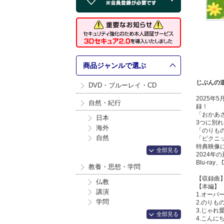
商品ジャンルで選ぶ
じぶんの
DVD・ブルーレイ・CD
2025年
自然・紀行
録！
「おかあ
日本
3つに別
海外
「のりも
自然
「ピクニ
特典映像
全部見る
2024
Blu-ra
教養・思想・学問
【収録曲
仏教
【本編】
講演
1.オーバ
学問
2.のりも
3.じゃれ
全部見る
4.こんに