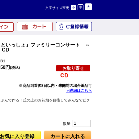
大
中
文字サイズ変更
小
んといっしょ」ファミリーコンサート ～
 CD
B1
750円
(税込)
お取り寄せ
※商品到着後8日以内・未開封の場合返品可
＞詳細はこちら
じぶんで作る！丘の上のお花畑を目指してみんなでピク
！
数量
お気に入り登録
カートに入れる