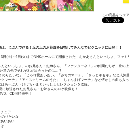
この商品をシェ
道は、じぶんで作る！丘の上のお花畑を目指してみんなでピクニックに出発！！
5月3日(土)～6日(火)までNHKホールにて開催された「おかあさんといっしょ」フ
さんといっしょ」のお兄さん・お姉さん、「ファンターネ！」の仲間たちが、丘の上
れた道の先でそれぞれが出会ったのは…？
の のりたいな」「じゃれ愛あいあい」「みちのマーチ」「きっとキセキ」など人気
ックマーチ」「アイスクリームのうた」「ちょんまげマーチ」など懐かしの曲も入っ
にはあーぷん・けけちゃまといっしょセレクションを収録。
年の夏に放送されたお兄さん・お姉さんのロケ映像も！
y、DVD、CD同時発売！
】
ーチュア
の のりたいな
愛あいあい
ちは