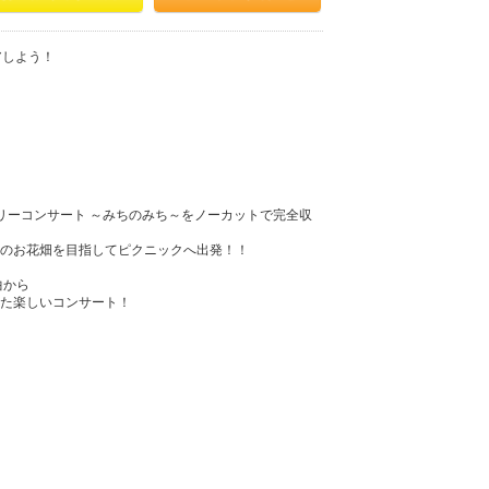
アしよう！
ァミリーコンサート ～みちのみち～をノーカットで完全収
のお花畑を目指してピクニックへ出発！！
曲から
た楽しいコンサート！