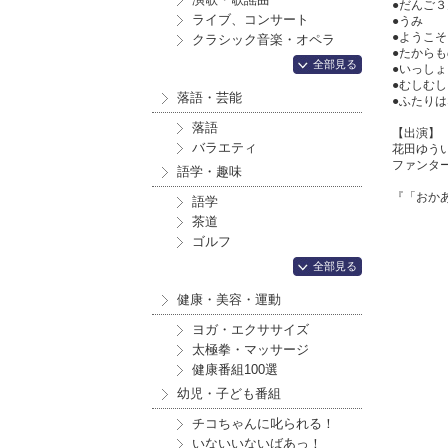
●だんご
ライブ、コンサート
●うみ
●ようこ
クラシック音楽・オペラ
●たから
全部見る
●いっし
●むしむ
落語・芸能
●ふたり
落語
【出演】
バラエティ
花田ゆう
ファンタ
語学・趣味
『「おか
語学
茶道
ゴルフ
全部見る
健康・美容・運動
ヨガ・エクササイズ
太極拳・マッサージ
健康番組100選
幼児・子ども番組
チコちゃんに叱られる！
いないいないばあっ！