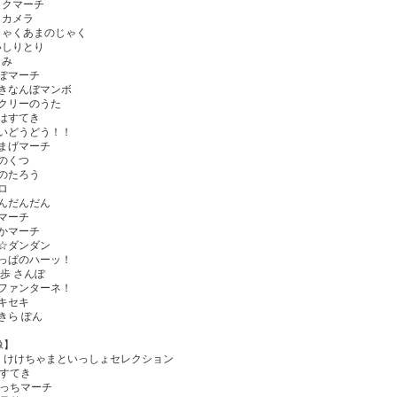
ックマーチ
しカメラ
じゃくあまのじゃく
いしりとり
きみ
んぽマーチ
やきなんぼマンボ
スクリーのうた
ぎはすてき
せいどうどう！！
んまげマーチ
うのくつ
ものたろう
ロ
だんだんだん
のマーチ
ぴかマーチ
だ☆ダンダン
ぱっぱのハーッ！
２歩 さんぽ
みファンターネ！
とキセキ
らきら ぽん
像】
・けけちゃまといっしょセレクション
はすてき
こっちマーチ