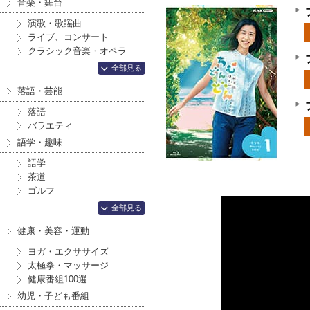
音楽・舞台
演歌・歌謡曲
ライブ、コンサート
クラシック音楽・オペラ
全部見る
落語・芸能
落語
バラエティ
語学・趣味
語学
茶道
ゴルフ
全部見る
健康・美容・運動
ヨガ・エクササイズ
太極拳・マッサージ
健康番組100選
幼児・子ども番組