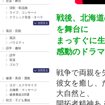
音楽・舞台
演歌・歌謡曲
ライブ、コンサート
戦後、北海道
クラシック音楽・オペラ
全部見る
を舞台に
落語・芸能
まっすぐに
落語
バラエティ
語学・趣味
感動のドラマ
語学
茶道
ゴルフ
戦争で両親を
全部見る
健康・美容・運動
彼女を癒し、
ヨガ・エクササイズ
太極拳・マッサージ
大自然と、
健康番組100選
幼児・子ども番組
開拓者精神あ