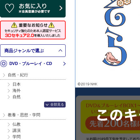
商品ジャンルで選ぶ
DVD・ブルーレイ・CD
自然・紀行
日本
海外
自然
全部見る
教養・思想・学問
仏教
講演
学問