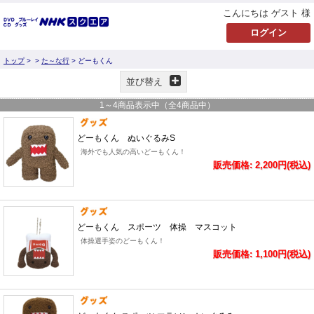
こんにちは ゲスト 様
トップ
>
>
た～な行
> どーもくん
並び替え
1
～
4
商品表示中（全
4
商品中）
どーもくん ぬいぐるみS
海外でも人気の高いどーもくん！
販売価格: 2,200円(税込)
どーもくん スポーツ 体操 マスコット
体操選手姿のどーもくん！
販売価格: 1,100円(税込)