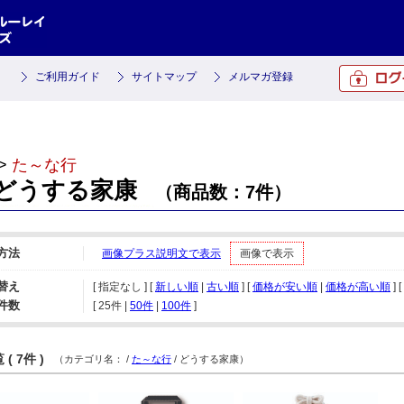
ご利用ガイド
サイトマップ
メルマガ登録
>
た～な行
どうする家康
（商品数：7件）
方法
画像プラス説明文で表示
画像で表示
替え
[ 指定なし ] [
新しい順
|
古い順
] [
価格が安い順
|
価格が高い順
] [
件数
[ 
25件
 | 
50件
 | 
100件
 ]
( 7件 )
（カテゴリ名：
/
た～な行
/ どうする家康）