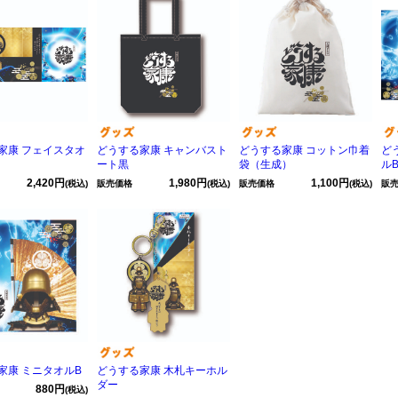
家康 フェイスタオ
どうする家康 キャンバスト
どうする家康 コットン巾着
ど
ート黒
袋（生成）
ル
2,420円
1,980円
1,100円
(税込)
販売価格
(税込)
販売価格
(税込)
販
家康 ミニタオルB
どうする家康 木札キーホル
ダー
880円
(税込)