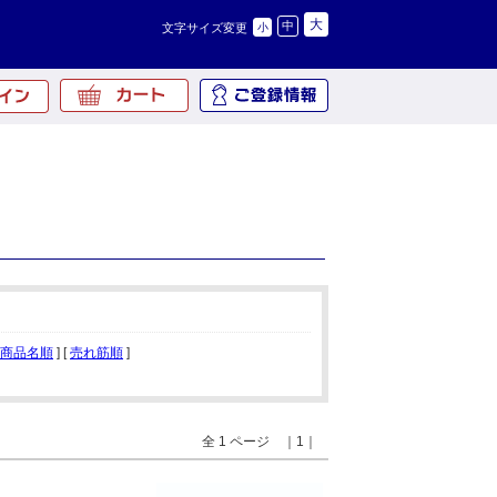
大
中
文字サイズ変更
小
商品名順
] [
売れ筋順
]
全 1 ページ ｜1｜