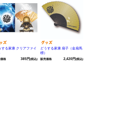
うする家康 クリアファイ
どうする家康 扇子（金扇馬
B
標）
385円
2,420円
売価格
(税込)
販売価格
(税込)