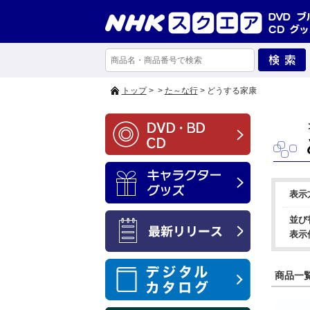
トップ
>
>
た～な行
> どうする家康
表示
並び
表示
商品一覧 