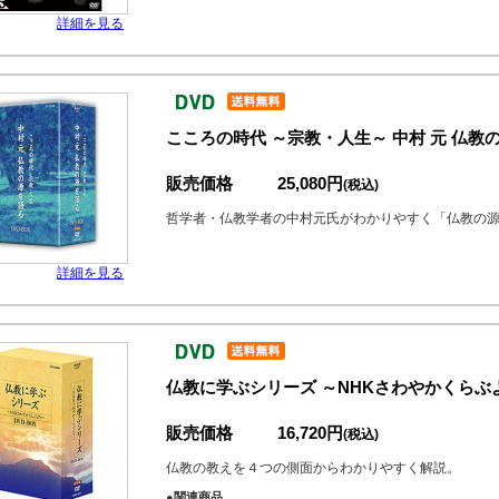
詳細を見る
こころの時代 ～宗教・人生～ 中村 元 仏教の
販売価格
25,080円
(税込)
哲学者・仏教学者の中村元氏がわかりやすく「仏教の
詳細を見る
仏教に学ぶシリーズ ～NHKさわやかくらぶより
販売価格
16,720円
(税込)
仏教の教えを４つの側面からわかりやすく解説。
●関連商品