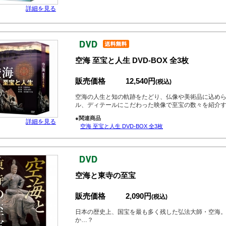
詳細を見る
空海 至宝と人生 DVD-BOX 全3枚
販売価格
12,540円
(税込)
空海の人生と知の軌跡をたどり、仏像や美術品に込め
ル、ディテールにこだわった映像で至宝の数々を紹介
●関連商品
詳細を見る
空海 至宝と人生 DVD-BOX 全3枚
空海と東寺の至宝
販売価格
2,090円
(税込)
日本の歴史上、国宝を最も多く残した弘法大師・空海
か…？