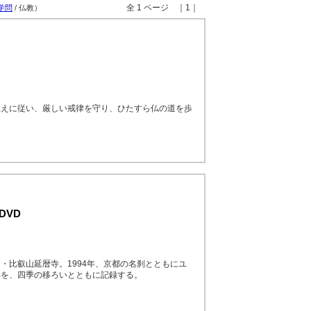
全 1 ページ ｜1｜
学問
/ 仏教）
教えに従い、厳しい戒律を守り、ひたすら仏の道を歩
DVD
・比叡山延暦寺。1994年、京都の名刹とともにユ
年を、四季の移ろいとともに記録する。