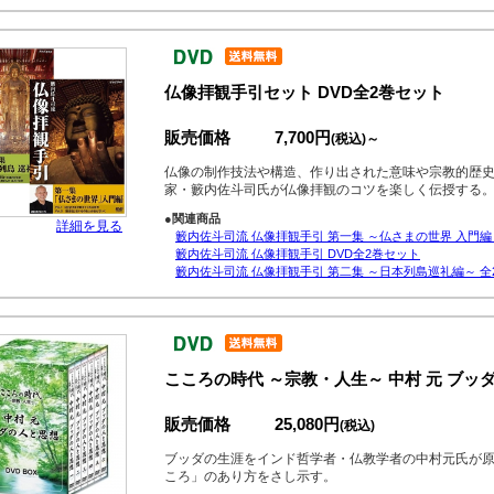
仏像拝観手引セット DVD全2巻セット
販売価格
7,700円
(税込)～
仏像の制作技法や構造、作り出された意味や宗教的歴
家・籔内佐斗司氏が仏像拝観のコツを楽しく伝授する
●関連商品
詳細を見る
籔内佐斗司流 仏像拝観手引 第一集 ～仏さまの世界 入門編
籔内佐斗司流 仏像拝観手引 DVD全2巻セット
籔内佐斗司流 仏像拝観手引 第二集 ～日本列島巡礼編～ 全
こころの時代 ～宗教・人生～ 中村 元 ブッダの
販売価格
25,080円
(税込)
ブッダの生涯をインド哲学者・仏教学者の中村元氏が
ころ」のあり方をさし示す。