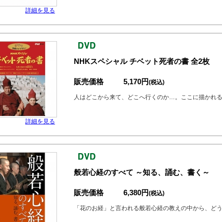
詳細を見る
NHKスペシャル チベット死者の書 全2枚
販売価格
5,170円
(税込)
人はどこから来て、どこへ行くのか…。ここに描かれ
詳細を見る
般若心経のすべて ～知る、誦む、書く～
販売価格
6,380円
(税込)
「花のお経」と言われる般若心経の教えの中から、ど