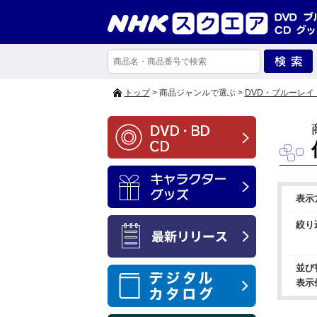
トップ
> 商品ジャンルで選ぶ >
DVD・ブルーレイ
表示
絞り
並び
表示