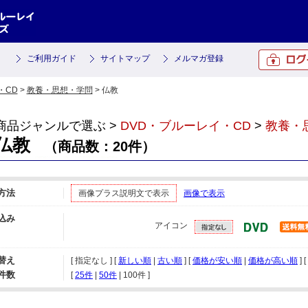
ご利用ガイド
サイトマップ
メルマガ登録
・CD
>
教養・思想・学問
> 仏教
商品ジャンルで選ぶ >
DVD・ブルーレイ・CD
>
教養・
仏教
（商品数：20件）
方法
画像プラス説明文で表示
画像で表示
込み
アイコン
替え
[ 指定なし ] [
新しい順
|
古い順
] [
価格が安い順
|
価格が高い順
] [
件数
[ 
25件
 | 
50件
 | 
100件
 ]