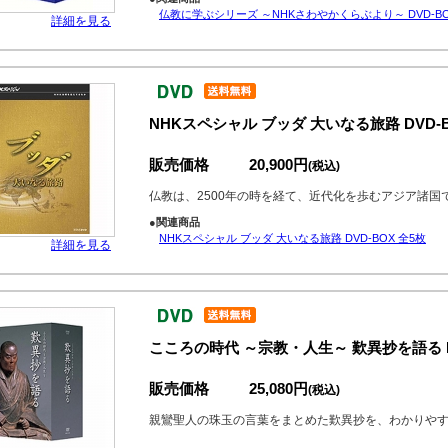
仏教に学ぶシリーズ ～NHKさわやかくらぶより～ DVD-BO
詳細を見る
NHKスペシャル ブッダ 大いなる旅路 DVD-B
販売価格
20,900円
(税込)
仏教は、2500年の時を経て、近代化を歩むアジア諸
●関連商品
NHKスペシャル ブッダ 大いなる旅路 DVD-BOX 全5枚
詳細を見る
こころの時代 ～宗教・人生～ 歎異抄を語る DV
販売価格
25,080円
(税込)
親鸞聖人の珠玉の言葉をまとめた歎異抄を、わかりや