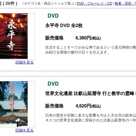
( 20件 )
（カテゴリ名：商品ジャンルで選ぶ /
DVD・ブルーレイ・CD
/
教養・思想・
永平寺 DVD 全2枚
販売価格
6,380円
(税込)
生活することすべてがみな禅であるという道元禅師の
み続ける僧達の修行の日々を伝えます。
詳細を見る
世界文化遺産 比叡山延暦寺 行と教学の霊峰 
販売価格
4,620円
(税込)
日本の歴史や宗教に多大な影響を与えた天台宗の総本山
ネスコの世界文化遺産に登録された比叡山延暦寺の一
詳細を見る