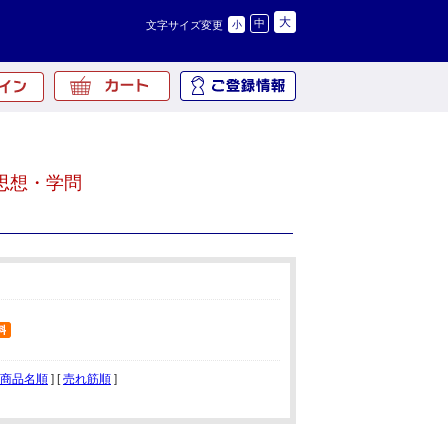
大
中
文字サイズ変更
小
思想・学問
商品名順
] [
売れ筋順
]