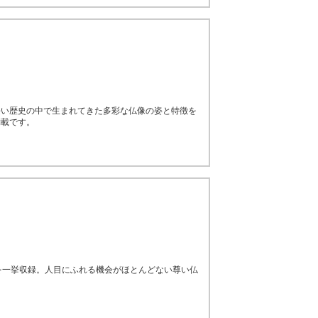
長い歴史の中で生まれてきた多彩な仏像の姿と特徴を
満載です。
を一挙収録。人目にふれる機会がほとんどない尊い仏