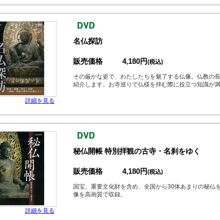
名仏探訪
販売価格
4,180円
(税込)
その厳かな姿で、わたしたちを魅了する仏像。仏教の
紹介します。お寺巡りで仏様を拝む際に役立つ知識が
詳細を見る
秘仏開帳 特別拝観の古寺・名刹をゆく
販売価格
4,180円
(税込)
国宝、重要文化財を含め、全国から30体あまりの秘仏
像を高画質で収録。
詳細を見る