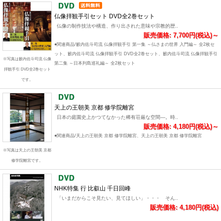
仏像拝観手引セット DVD全2巻セット
仏像の制作技法や構造、作り出された意味や宗教的歴..
販売価格: 7,700円(税込)～
●関連商品/籔内佐斗司流 仏像拝観手引 第一集 ～仏さまの世界 入門編～ 全2枚セ
ット、籔内佐斗司流 仏像拝観手引 DVD全2巻セット、籔内佐斗司流 仏像拝観手引
※写真は籔内佐斗司流 仏像
第二集 ～日本列島巡礼編～ 全2枚セット
拝観手引 DVD全2巻セット
です。
天上の王朝美 京都 修学院離宮
日本の庭園史上かつてなかった稀有荘厳な空間―。時..
販売価格: 4,180円(税込)～
●関連商品/天上の王朝美 京都 修学院離宮、天上の王朝美 京都 修学院離宮
※写真は天上の王朝美 京都
修学院離宮です。
NHK特集 行 比叡山 千日回峰
「いまだからこそ見たい、見てほしい」・・・ そん..
販売価格: 4,180円(税込)