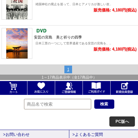
靖国神社の廃止を巡って、日本とアメリカが激しい攻..
販売価格: 4,180円(税込)
安芸の宮島 美と祈りの四季
日本三景の一つにして世界遺産である安芸の宮島を、..
販売価格: 4,180円(税込)
1
1
～
17
商品表示中（全
17
商品中）
PC版へ
>お問い合わせ
>よくあるご質問