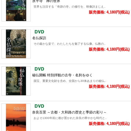
永平寺 禅の世界
世界も注目する「奇跡の寺」の修行を、映像詩まじえ..
販売価格: 4,180円(税込)
名仏探訪
その厳かな姿で、わたしたちを魅了する仏像。仏教の..
販売価格: 4,180円(税込)
秘仏開帳 特別拝観の古寺・名刹をゆく
国宝、重要文化財を含め、全国から30体あまりの秘仏..
販売価格: 4,180円(税込)
奈良百景 ～古都・大和路の歴史と季節の彩り～
およそ1300年前に都が置かれた奈良の華やかな時代と..
販売価格: 4,180円(税込)