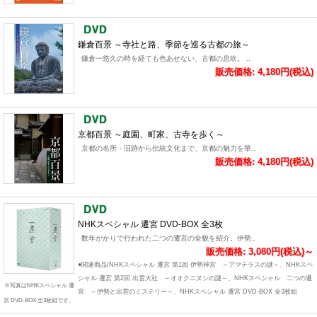
鎌倉百景 ～寺社と路、季節を巡る古都の旅～
鎌倉一悠久の時を経ても色あせない、古都の息吹。 ..
販売価格: 4,180円(税込)
京都百景 ～庭園、町家、古寺を歩く～
京都の名所・旧跡から伝統文化まで、京都の魅力を華..
販売価格: 4,180円(税込)
NHKスペシャル 遷宮 DVD-BOX 全3枚
数年がかりで行われた二つの遷宮の全貌を紹介。伊勢..
販売価格: 3,080円(税込)～
●関連商品/NHKスペシャル 遷宮 第1回 伊勢神宮 ～アマテラスの謎～、NHKスペ
シャル 遷宮 第2回 出雲大社 ～オオクニヌシの謎～、NHKスペシャル 二つの遷
※写真はNHKスペシャル 遷
宮 ～伊勢と出雲のミステリー～、NHKスペシャル 遷宮 DVD-BOX 全3枚組
宮 DVD-BOX 全3枚組です。