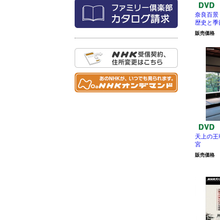
奈良百景
歴史と季
販売価格
天上の王
宮
販売価格