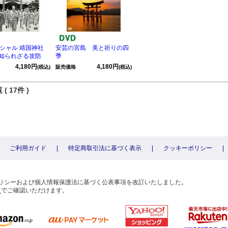
ペシャル 靖国神社
安芸の宮島 美と祈りの四
知られざる攻防
季
4,180円
4,180円
(税込)
販売価格
(税込)
( 17件 )
ご利用ガイド
|
特定商取引法に基づく表示
|
クッキーポリシー
|
〕
ーポリシーおよび個人情報保護法に基づく公表事項を改訂いたしました。
ら
でご確認いただけます。