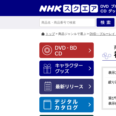
トップ
> 商品ジャンルで選ぶ >
DVD・ブルーレイ
表示
絞り
並び
表示