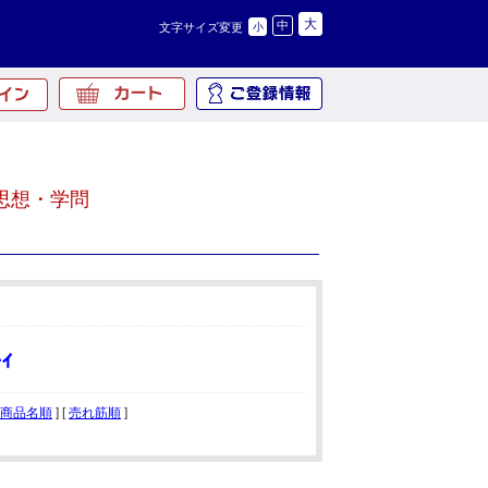
大
中
文字サイズ変更
小
思想・学問
商品名順
] [
売れ筋順
]