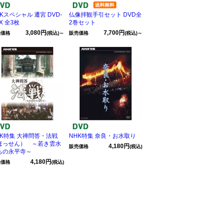
Kスペシャル 遷宮 DVD-
仏像拝観手引セット DVD全
X 全3枚
2巻セット
3,080円
7,700円
売価格
(税込)～
販売価格
(税込)～
HK特集 大禅問答・法戦
NHK特集 奈良・お水取り
ほっせん） ～若き雲水
4,180円
販売価格
(税込)
ちの永平寺～
4,180円
売価格
(税込)