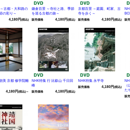
 ～古都・大和路の
鎌倉百景 ～寺社と路、季節
京都百景 ～庭園、町家、古
NH
節の彩り～
を巡る古都の旅～
寺を歩く～
BO
4,180円
4,180円
4,180円
(税込)
販売価格
(税込)
販売価格
(税込)
販
朝美 京都 修学院離
NHK特集 行 比叡山 千日回
NHK特集 永平寺
N
峰
（
4,180円
販売価格
(税込)
た
4,180円
4,180円
(税込)～
販売価格
(税込)
販