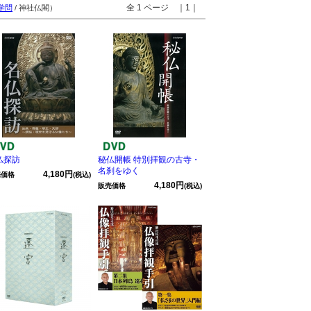
全 1 ページ ｜1｜
学問
/ 神社仏閣）
仏探訪
秘仏開帳 特別拝観の古寺・
名刹をゆく
4,180円
売価格
(税込)
4,180円
販売価格
(税込)