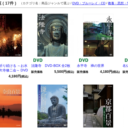
( 17件 )
（カテゴリ名：商品ジャンルで選ぶ /
DVD・ブルーレイ・CD
/
教養・思想・
祈り続ける ～お水
法隆寺 DVD-BOX 全2枚
永平寺 禅の世界
名
大寺修二会～ DVD
5,500円
4,180円
販売価格
(税込)
販売価格
(税込)
販
4,180円
(税込)