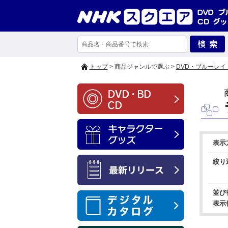
トップ
> 商品ジャンルで選ぶ >
DVD・ブルーレイ
表示
絞り
並び
表示