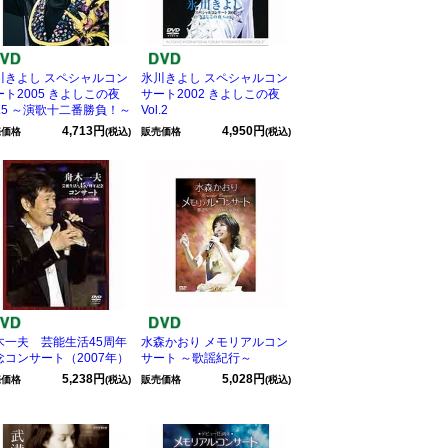
川きよし スペシャルコン
氷川きよし スペシャルコン
ート2005 きよしこの夜
サート2002 きよしこの夜
l.5 ～演歌十二番勝負！～
Vol.2
4,713円
4,950円
売価格
(税込)
販売価格
(税込)
木一夫 芸能生活45周年
水森かおり メモリアルコン
念コンサート（2007年）
サート ～歌謡紀行～
5,238円
5,028円
売価格
(税込)
販売価格
(税込)