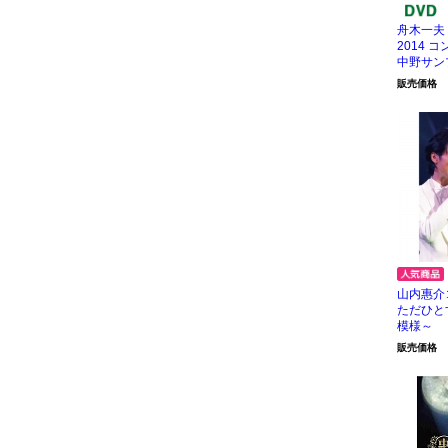
舟木一夫
2014 コ
中野サンプラ
販売価格
山内惠介
ただひと
模様～
販売価格