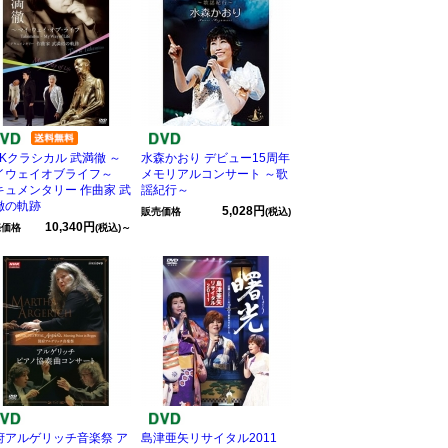
HKクラシカル 武満徹 ～
水森かおり デビュー15周年
イウェイオブライフ～
メモリアルコンサート ～歌
キュメンタリー 作曲家 武
謡紀行～
徹の軌跡
5,028円
販売価格
(税込)
10,340円
売価格
(税込)～
府アルゲリッチ音楽祭 ア
島津亜矢リサイタル2011