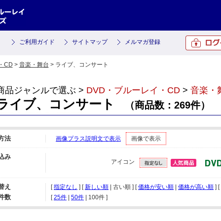
ご利用ガイド
サイトマップ
メルマガ登録
・CD
>
音楽・舞台
> ライブ、コンサート
商品ジャンルで選ぶ >
DVD・ブルーレイ・CD
>
音楽・
ライブ、コンサート
（商品数：269件）
方法
画像プラス説明文で表示
画像で表示
込み
アイコン
替え
[
指定なし
] [
新しい順
| 古い順 ] [
価格が安い順
|
価格が高い順
] [
件数
[ 
25件
 | 
50件
 | 
100件
 ]