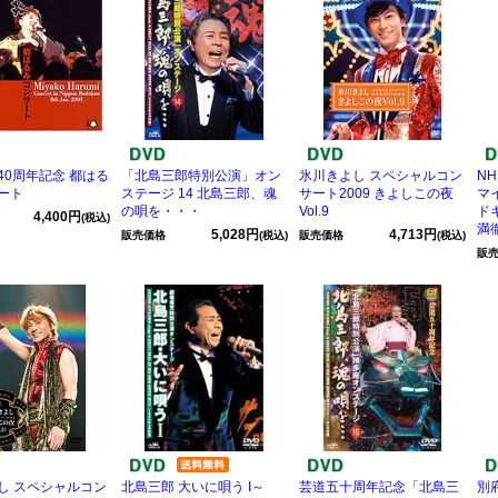
40周年記念 都はる
「北島三郎特別公演」オン
氷川きよし スペシャルコン
N
ート
ステージ 14 北島三郎、魂
サート2009 きよしこの夜
マ
の唄を・・・
Vol.9
ド
4,400円
(税込)
満
5,028円
4,713円
販売価格
(税込)
販売価格
(税込)
販
し スペシャルコン
北島三郎 大いに唄う I～
芸道五十周年記念「北島三
別