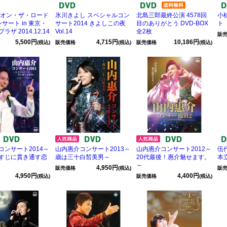
 オン・ザ・ロード
氷川きよし スペシャルコン
北島三郎最終公演 4578回
小
ンサート in 東京・
サート2014 きよしこの夜
目のありがとう DVD-BOX
ト 
ザ 2014.12.14
Vol.14
全2枚
販
5,500円
4,715円
10,186円
(税込)
販売価格
(税込)
販売価格
(税込)
コンサート2014～
山内惠介コンサート2013～
山内惠介コンサート2012～
伍
すじに貫き通す恋
歳は三十白皙美男～
20代最後！惠介魅せます。
本
～
4,950円
販売価格
(税込)
販
4,950円
4,400円
(税込)
販売価格
(税込)