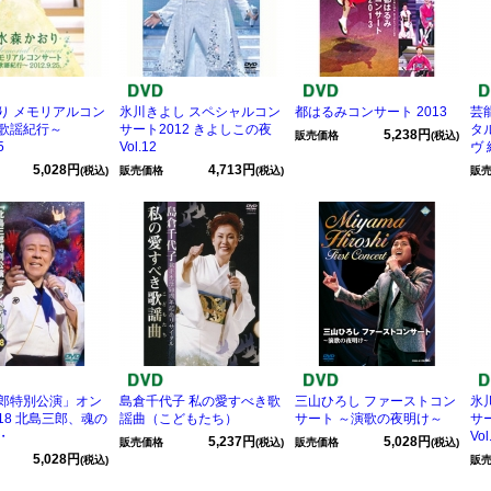
り メモリアルコン
氷川きよし スペシャルコン
都はるみコンサート 2013
芸
歌謡紀行～
サート2012 きよしこの夜
タ
5,238円
販売価格
(税込)
5
Vol.12
ヴ
5,028円
4,713円
(税込)
販売価格
(税込)
販
郎特別公演」オン
島倉千代子 私の愛すべき歌
三山ひろし ファーストコン
氷
18 北島三郎、魂の
謡曲（こどもたち）
サート ～演歌の夜明け～
サ
・
Vol
5,237円
5,028円
販売価格
(税込)
販売価格
(税込)
5,028円
(税込)
販