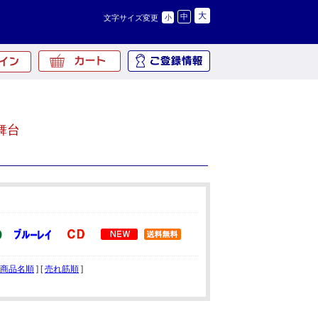
大
中
文字サイズ変更
小
舞台
商品名順
] [
売れ筋順
]