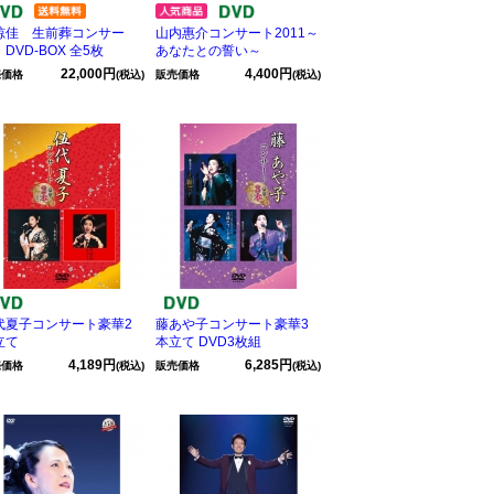
椋佳 生前葬コンサー
山内惠介コンサート2011～
DVD-BOX 全5枚
あなたとの誓い～
22,000円
4,400円
売価格
(税込)
販売価格
(税込)
代夏子コンサート豪華2
藤あや子コンサート豪華3
立て
本立て DVD3枚組
4,189円
6,285円
売価格
(税込)
販売価格
(税込)