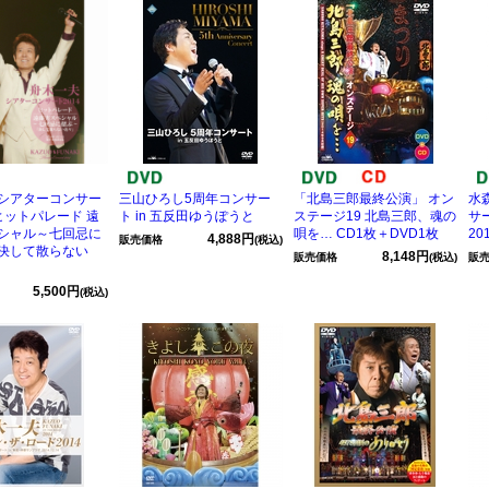
シアターコンサー
三山ひろし5周年コンサー
「北島三郎最終公演」 オン
水
 ヒットパレード 遠
ト in 五反田ゆうぽうと
ステージ19 北島三郎、魂の
サ
シャル～七回忌に
唄を… CD1枚＋DVD1枚
201
4,888円
販売価格
(税込)
決して散らない
8,148円
販売価格
(税込)
販
5,500円
(税込)