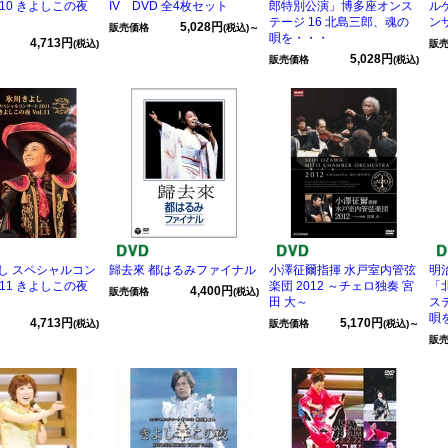
10 きよしこの夜
IV DVD 全4枚セット
郎特別公演」博多座オンス
ル
テージ 16 北島三郎、魂の
ン
5,028円
販売価格
(税込)～
唄を・・・
4,713円
(税込)
販
5,028円
販売価格
(税込)
し スペシャルコン
歸去來 都はるみファイナル
小澤征爾指揮 水戸室内管弦
明
11 きよしこの夜
楽団 2012 ～チェロ独奏 宮
「
4,400円
販売価格
(税込)
田 大～
ス
唄
4,713円
5,170円
(税込)
販売価格
(税込)～
販