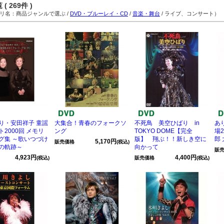
( 269件 )
名：商品ジャンルで選ぶ /
DVD・ブルーレイ・CD
/
音楽・舞台
/ ライブ、コンサート）
り・安田祥子 童謡
大集合！青春のフォークソ
不死鳥 美空ひばり in
あ
2000回 メモリ
ング
TOKYO DOME【完全
場2
グ集 ～歌いつづけ
版】 翔ぶ！！新しき空に
郎
5,170円
販売価格
(税込)
の軌跡～
向かって
販
4,923円
4,400円
(税込)
販売価格
(税込)