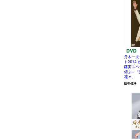
舟木一夫
ト2014
藤実スペ
偲ぶ～「
花々」
販売価格