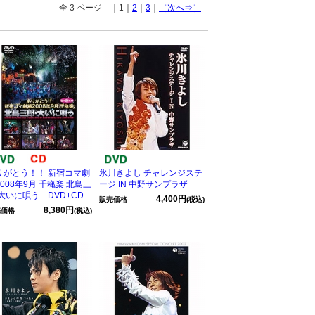
全 3 ページ ｜1｜
2
｜
3
｜
［次へ⇒］
りがとう！！ 新宿コマ劇
氷川きよし チャレンジステ
008年9月 千穐楽 北島三
ージ IN 中野サンプラザ
 大いに唄う DVD+CD
4,400円
販売価格
(税込)
8,380円
売価格
(税込)