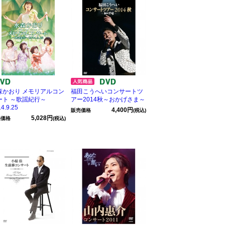
森かおり メモリアルコン
福田こうへいコンサートツ
ート ～歌謡紀行～
アー2014秋～おかげさま～
4.9.25
4,400円
販売価格
(税込)
5,028円
売価格
(税込)