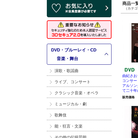
商品一覧 
（カテゴリ
DVD・ブルーレイ・CD
>
音楽・舞台
演歌・歌謡曲
由紀さお
コンサート
ライブ、コンサート
アルソン
て二十年
クラシック音楽・オペラ
販売価格
ミュージカル・劇
歌舞伎
能・狂言・文楽
その他の伝統芸能