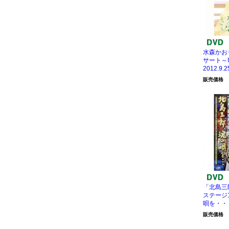
水森かお
サート～
2012.9.2
販売価格
「北島三
ステージ
唄を・・
販売価格