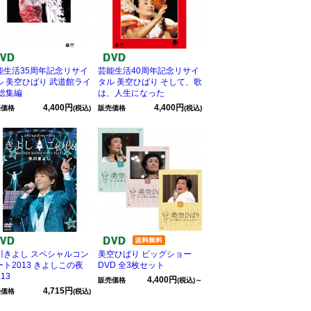
能生活35周年記念リサイ
芸能生活40周年記念リサイ
ル 美空ひばり 武道館ライ
タル 美空ひばり そして、歌
 総集編
は、人生になった
4,400円
4,400円
売価格
(税込)
販売価格
(税込)
川きよし スペシャルコン
美空ひばり ビッグショー
ート2013 きよしこの夜
DVD 全3枚セット
.13
4,400円
販売価格
(税込)～
4,715円
売価格
(税込)