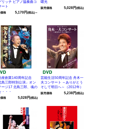
ゲリッチ ピアノ協奏曲コ
曙光
サート
5,028円
販売価格
(税込)
5,170円
売価格
(税込)～
治座創業140周年記念
芸能生活50周年記念 舟木一
北島三郎特別公演」オン
夫コンサート ～ありがとう
テージ17 北島三郎、魂の
そして明日へ～（2012年）
を・・・
5,238円
販売価格
(税込)
5,028円
売価格
(税込)