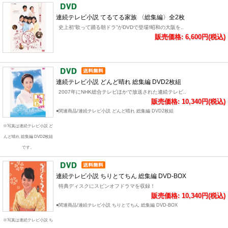
連続テレビ小説 てるてる家族 〈総集編〉全2枚
史上初“歌って踊る朝ドラ”がDVDで登場!昭和の大阪を..
販売価格: 6,600円(税込)
連続テレビ小説 どんど晴れ 総集編 DVD2枚組
2007年にNHK総合テレビほかで放送された連続テレビ..
販売価格: 10,340円(税込)
●関連商品/連続テレビ小説 どんど晴れ 総集編 DVD2枚組
※写真は連続テレビ小説 ど
んど晴れ 総集編 DVD2枚組
です。
連続テレビ小説 ちりとてちん 総集編 DVD-BOX
特典ディスクにスピンオフドラマを収録！
販売価格: 10,340円(税込)
●関連商品/連続テレビ小説 ちりとてちん 総集編 DVD-BOX
※写真は連続テレビ小説 ち