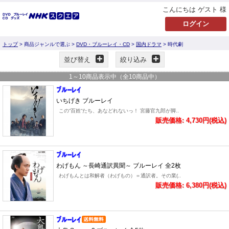
こんにちは ゲスト 様
トップ
> 商品ジャンルで選ぶ >
DVD・ブルーレイ・CD
>
国内ドラマ
> 時代劇
並び替え
絞り込み
1
～
10
商品表示中（全
10
商品中）
いちげき ブルーレイ
この“百姓“たち、あなどれないっ！ 宮藤官九郎が脚..
販売価格: 4,730円(税込)
わげもん ～長崎通訳異聞～ ブルーレイ 全2枚
わげもんとは和解者（わげもの）＝通訳者。その業(..
販売価格: 6,380円(税込)