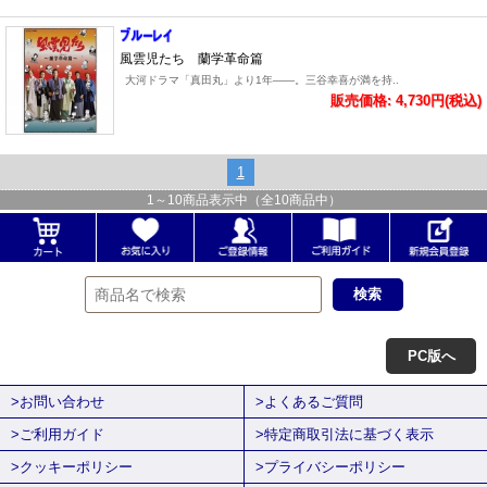
風雲児たち 蘭学革命篇
大河ドラマ「真田丸」より1年――。三谷幸喜が満を持..
販売価格: 4,730円(税込)
1
1
～
10
商品表示中（全
10
商品中）
PC版へ
>お問い合わせ
>よくあるご質問
>ご利用ガイド
>特定商取引法に基づく表示
>クッキーポリシー
>プライバシーポリシー