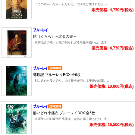
「この男がいなかったならば、北海道は生まれなかっ..
販売価格: 4,730円(税込)
眩（くらら）～北斎の娘～
葛飾北斎の娘・お栄の知られざる半生を描いた、直木..
販売価格: 4,730円(税込)
薄桜記 ブルーレイBOX 全6枚
剣に込めた愛と誇り。山本耕史が演じる隻腕の剣豪、..
販売価格: 19,800円(税込)
酔いどれ小籐次 ブルーレイBOX 全5枚
大酒飲みの剣豪赤目小籐次。忠義に厚く腕もたつ、小..
販売価格: 16,500円(税込)