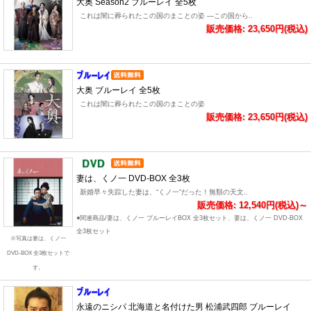
大奥 Season2 ブルーレイ 全5枚
これは闇に葬られたこの国のまことの姿 ―この国から..
販売価格: 23,650円(税込)
大奥 ブルーレイ 全5枚
これは闇に葬られたこの国のまことの姿
販売価格: 23,650円(税込)
妻は、くノ一 DVD-BOX 全3枚
新婚早々失踪した妻は、“くノ一”だった！無類の天文..
販売価格: 12,540円(税込)～
●関連商品/妻は、くノ一 ブルーレイBOX 全3枚セット、妻は、くノ一 DVD-BOX
全3枚セット
※写真は妻は、くノ一
DVD-BOX 全3枚セットで
す。
永遠のニシパ 北海道と名付けた男 松浦武四郎 ブルーレイ