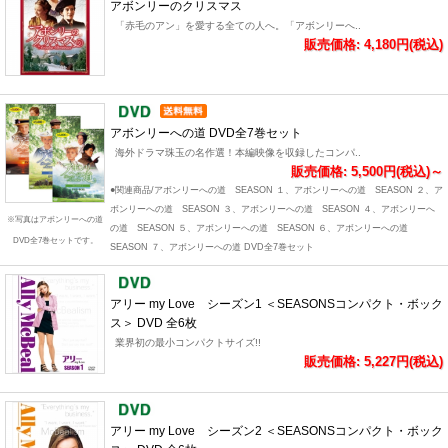
アボンリーのクリスマス
「赤毛のアン」を愛する全ての人へ。「アボンリーへ..
販売価格: 4,180円(税込)
アボンリーへの道 DVD全7巻セット
海外ドラマ珠玉の名作選！本編映像を収録したコンパ..
販売価格: 5,500円(税込)～
●関連商品/アボンリーへの道 SEASON １、アボンリーへの道 SEASON ２、ア
ボンリーへの道 SEASON ３、アボンリーへの道 SEASON ４、アボンリーへ
※写真はアボンリーへの道
の道 SEASON ５、アボンリーへの道 SEASON ６、アボンリーへの道
DVD全7巻セットです。
SEASON ７、アボンリーへの道 DVD全7巻セット
アリー my Love シーズン1 ＜SEASONSコンパクト・ボック
ス＞ DVD 全6枚
業界初の最小コンパクトサイズ!!
販売価格: 5,227円(税込)
アリー my Love シーズン2 ＜SEASONSコンパクト・ボック