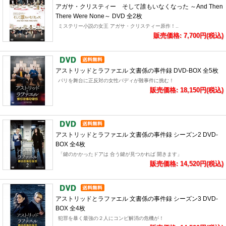
アガサ・クリスティー そして誰もいなくなった ～And Then
There Were None～ DVD 全2枚
ミステリー小説の女王 アガサ・クリスティー原作！..
販売価格: 7,700円(税込)
アストリッドとラファエル 文書係の事件録 DVD-BOX 全5枚
パリを舞台に正反対の女性バディが難事件に挑む！
販売価格: 18,150円(税込)
アストリッドとラファエル 文書係の事件録 シーズン2 DVD-
BOX 全4枚
「鍵のかかったドアは 合う鍵が見つかれば 開きます」
販売価格: 14,520円(税込)
アストリッドとラファエル 文書係の事件録 シーズン3 DVD-
BOX 全4枚
犯罪を暴く最強の２人にコンビ解消の危機が！