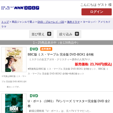
こんにちは ゲスト 様
トップ
> 商品ジャンルで選ぶ >
DVD・ブルーレイ・CD
>
海外ドラマ
> ヨーロッパ・アメリカド
ラマ
並び替え
絞り込み
1
～
25
商品表示中（全
128
商品中）
BBC版 ミス・マープル 完全版 DVD-BOX1 全6枚
ミステリの女王アガサ・クリスティー原作の人気TVド..
販売価格: 23,760円(税込)
●関連商品/BBC版 ミス・マープル 完全版 DVD-BOX1 全6枚セット、BBC版 ミ
ス・マープル 完全版 DVD-BOX2 全6枚+特典1枚セット
※写真はBBC版 ミス・マー
プル 完全版 DVD-BOX1 全6
枚セットです。
U・ボート（1981） TVシリーズ リマスター完全版 DVD 全2
枚
劇場公開映画『U・ボート』は、元々TVドラマだった..