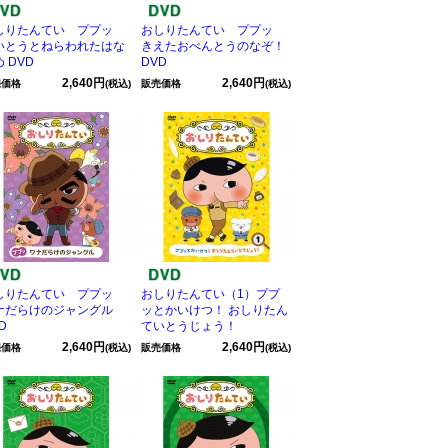
しりたんてい ププッ
おしりたんてい ププッ
いとうとねらわれたはな
きえたおべんとうのなぞ！
 DVD
DVD
2,640円
2,640円
売価格
(税込)
販売価格
(税込)
しりたんてい ププッ
おしりたんてい（1）ププ
ナだらけのジャングル
ッとかいけつ！ おしりたん
D
ていとうじょう！
2,640円
2,640円
売価格
(税込)
販売価格
(税込)