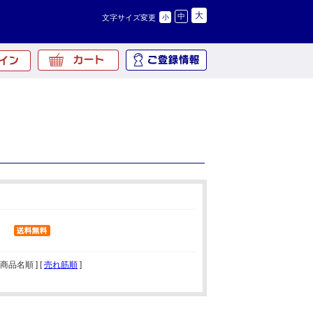
大
中
文字サイズ変更
小
[ 商品名順 ] [
売れ筋順
]