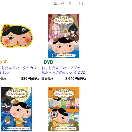
全 1 ページ ｜1｜
しりたんてい ダイカッ
おしりたんてい ププッ
タオル
おおぺらざのかいとう DVD
880円
2,640円
売価格
(税込)
販売価格
(税込)