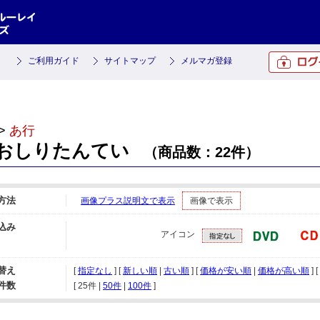
ご利用ガイド
サイトマップ
メルマガ登録
>
あ行
おしりたんてい
（商品数：22件）
方法
画像プラス説明文で表示
画像で表示
込み
アイコン
替え
[
指定なし
] [
新しい順
|
古い順
] [
価格が安い順
|
価格が高い順
] 
件数
[ 
25件
 | 
50件
 | 
100件
 ]