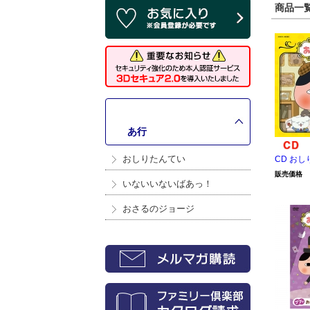
商品一覧 
>
あ行
おしりたんてい
CD お
販売価格
いないいないばあっ！
おさるのジョージ