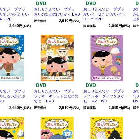
たんてい ププッ
おしりたんてい ププッ
おしりたんてい ププッ
お
んていがふたりい
おりのなかのけいかく DVD
かいとうU たい かいとう
か
A. DVD
U！？ DVD
よめ
2,640円
販売価格
(税込)
2,640円
2,640円
(税込)
販売価格
(税込)
販
たんてい ププッ
おしりたんてい ププッ
おしりたんてい ププッ
お
のしろいかいぶ
ラッキーキャットはだれの
レインボーダイヤをさが
ワ
VD
てに！ DVD
せ！ V.A. DVD
DV
2,640円
2,640円
2,640円
(税込)
販売価格
(税込)
販売価格
(税込)
販