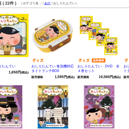
( 22件 )
（カテゴリ名：
/
あ行
/ おしりたんてい）
しりたんてい
おしりたんてい 食洗機対応
おしりたんてい DVD 全
お
タイトランチBOX
４巻セット
ト
1,650円
(税込)
1,595円
10,560円
販売価格
(税込)
販売価格
(税込)
販