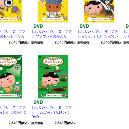
んてい（2）ププ
おしりたんてい（3）ププ
おしりたんてい（4）ププ
お
つのせっとうだん
ッ ブラウンものがたり
ッ かいとう たい たんてい
ッ
2,640円
2,640円
2,640円
(税込)
販売価格
(税込)
販売価格
(税込)
販
んてい（7）ププ
おしりたんてい（8）ププ
らしそうのかいじ
ッ うたがわれたけいじ
D
DVD
2,640円
2,640円
(税込)
販売価格
(税込)