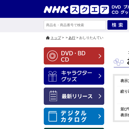
トップ
>
>
あ行
> おしりたんてい
表示
絞り
並び
表示