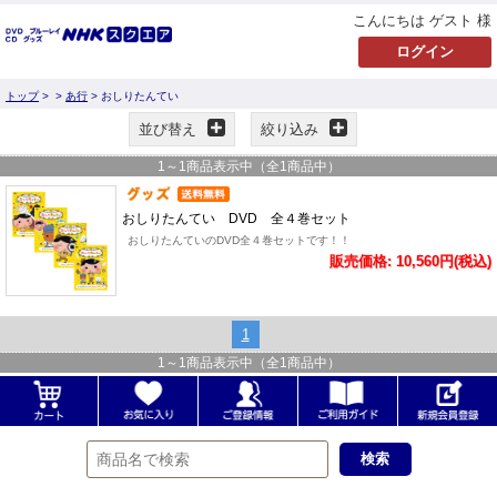
こんにちは ゲスト 様
トップ
>
>
あ行
> おしりたんてい
並び替え
絞り込み
1
～
1
商品表示中（全
1
商品中）
おしりたんてい DVD 全４巻セット
おしりたんていのDVD全４巻セットです！！
販売価格: 10,560円(税込)
1
1
～
1
商品表示中（全
1
商品中）