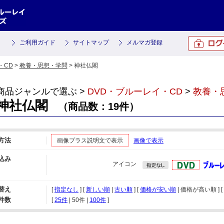
ご利用ガイド
サイトマップ
メルマガ登録
・CD
>
教養・思想・学問
> 神社仏閣
商品ジャンルで選ぶ >
DVD・ブルーレイ・CD
>
教養・
神社仏閣
（商品数：19件）
方法
画像プラス説明文で表示
画像で表示
込み
アイコン
替え
[
指定なし
] [
新しい順
|
古い順
] [
価格が安い順
| 価格が高い順 ] [
件数
[ 
25件
 | 
50件
 | 
100件
 ]