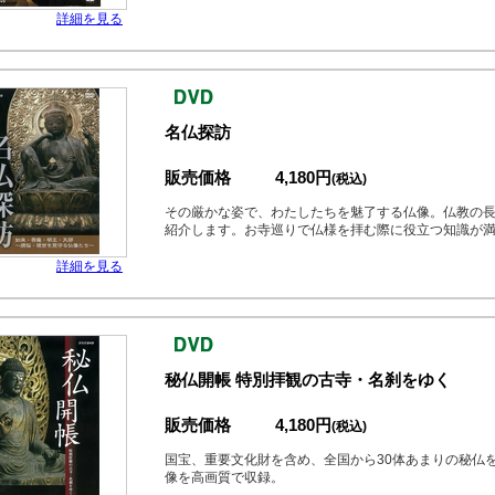
詳細を見る
名仏探訪
販売価格
4,180円
(税込)
その厳かな姿で、わたしたちを魅了する仏像。仏教の
紹介します。お寺巡りで仏様を拝む際に役立つ知識が
詳細を見る
秘仏開帳 特別拝観の古寺・名刹をゆく
販売価格
4,180円
(税込)
国宝、重要文化財を含め、全国から30体あまりの秘仏
像を高画質で収録。