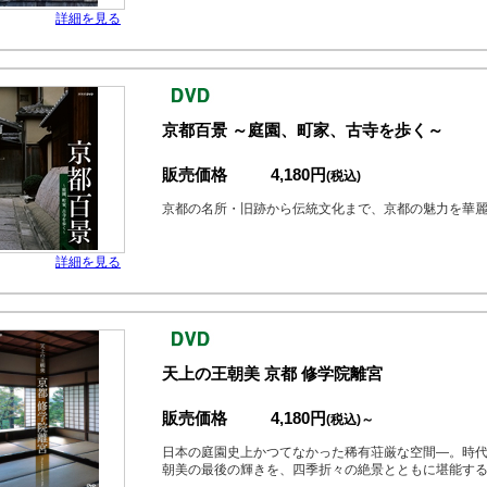
詳細を見る
京都百景 ～庭園、町家、古寺を歩く～
販売価格
4,180円
(税込)
京都の名所・旧跡から伝統文化まで、京都の魅力を華
詳細を見る
天上の王朝美 京都 修学院離宮
販売価格
4,180円
(税込)～
日本の庭園史上かつてなかった稀有荘厳な空間―。時
朝美の最後の輝きを、四季折々の絶景とともに堪能す