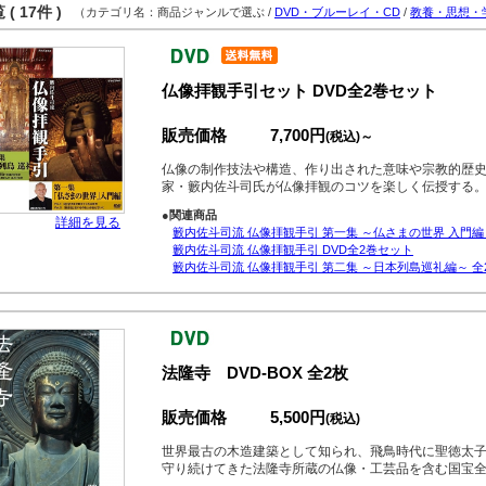
( 17件 )
（カテゴリ名：商品ジャンルで選ぶ /
DVD・ブルーレイ・CD
/
教養・思想・
仏像拝観手引セット DVD全2巻セット
販売価格
7,700円
(税込)～
仏像の制作技法や構造、作り出された意味や宗教的歴
家・籔内佐斗司氏が仏像拝観のコツを楽しく伝授する
●関連商品
詳細を見る
籔内佐斗司流 仏像拝観手引 第一集 ～仏さまの世界 入門編
籔内佐斗司流 仏像拝観手引 DVD全2巻セット
籔内佐斗司流 仏像拝観手引 第二集 ～日本列島巡礼編～ 全
法隆寺 DVD-BOX 全2枚
販売価格
5,500円
(税込)
世界最古の木造建築として知られ、飛鳥時代に聖徳太子
守り続けてきた法隆寺所蔵の仏像・工芸品を含む国宝全