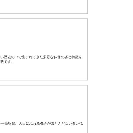
長い歴史の中で生まれてきた多彩な仏像の姿と特徴を
満載です。
を一挙収録。人目にふれる機会がほとんどない尊い仏