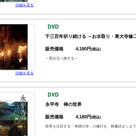
詳細を見る
千三百年祈り続ける ～お水取り・東大寺修二
販売価格
4,180円
(税込)
～異次元へ旅する～
詳細を見る
永平寺 禅の世界
販売価格
4,180円
(税込)
世界も注目する「奇跡の寺」の修行を、映像詩まじえ