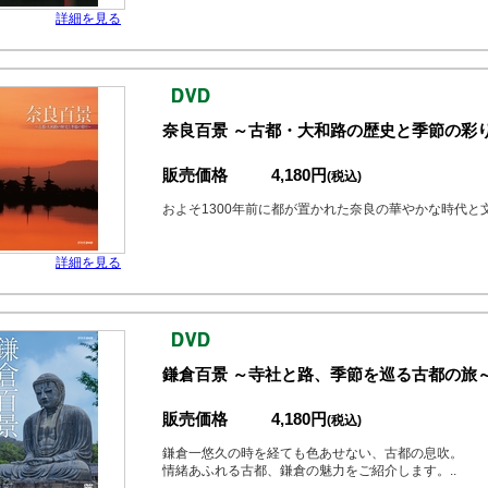
詳細を見る
奈良百景 ～古都・大和路の歴史と季節の彩
販売価格
4,180円
(税込)
およそ1300年前に都が置かれた奈良の華やかな時代と
詳細を見る
鎌倉百景 ～寺社と路、季節を巡る古都の旅
販売価格
4,180円
(税込)
鎌倉一悠久の時を経ても色あせない、古都の息吹。
情緒あふれる古都、鎌倉の魅力をご紹介します。..