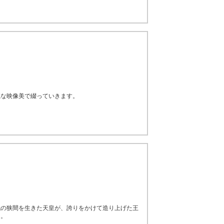
麗な映像美で綴っていきます。
代の狭間を生きた天皇が、誇りをかけて造り上げた王
る。