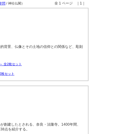
全 1 ページ ｜1｜
学問
/ 神社仏閣）
史的背景、仏像とその土地の信仰との関係など、彫刻
。
～ 全2枚セット
2枚セット
が創建したとされる、奈良・法隆寺。1400年間、
38点を紹介する。