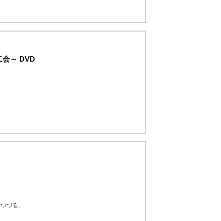
会～ DVD
てつづる。