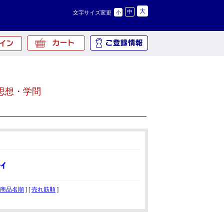
大
中
文字サイズ変更
小
思想・学問
商品名順
] [
売れ筋順
]