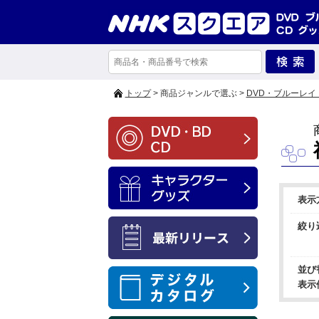
トップ
> 商品ジャンルで選ぶ >
DVD・ブルーレイ
表示
絞り
並び
表示