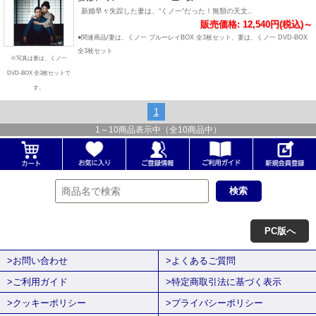
新婚早々失踪した妻は、“くノ一”だった！無類の天文..
販売価格: 12,540円(税込)～
●関連商品/妻は、くノ一 ブルーレイBOX 全3枚セット、妻は、くノ一 DVD-BOX
全3枚セット
※写真は妻は、くノ一
DVD-BOX 全3枚セットで
す。
1
1
～
10
商品表示中（全
10
商品中）
PC版へ
>お問い合わせ
>よくあるご質問
>ご利用ガイド
>特定商取引法に基づく表示
>クッキーポリシー
>プライバシーポリシー