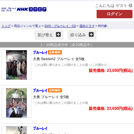
こんにちは ゲスト 様
トップ
> 商品ジャンルで選ぶ >
DVD・ブルーレイ・CD
>
国内ドラマ
> 時代劇
並び替え
絞り込み
1
～
10
商品表示中（全
10
商品中）
大奥 Season2 ブルーレイ 全5枚
これは闇に葬られたこの国のまことの姿 ―この国から..
販売価格: 23,650円(税込)
大奥 ブルーレイ 全5枚
これは闇に葬られたこの国のまことの姿
販売価格: 23,650円(税込)