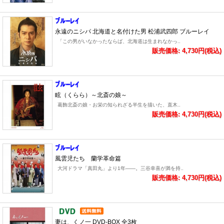
永遠のニシパ 北海道と名付けた男 松浦武四郎 ブルーレイ
「この男がいなかったならば、北海道は生まれなかっ..
販売価格: 4,730円(税込)
眩（くらら）～北斎の娘～
葛飾北斎の娘・お栄の知られざる半生を描いた、直木..
販売価格: 4,730円(税込)
風雲児たち 蘭学革命篇
大河ドラマ「真田丸」より1年――。三谷幸喜が満を持..
販売価格: 4,730円(税込)
妻は、くノ一 DVD-BOX 全3枚