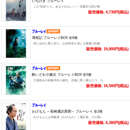
いちげき ブルーレイ
この“百姓“たち、あなどれないっ！ 宮藤官九郎が脚..
販売価格: 4,730円(税込)
薄桜記 ブルーレイBOX 全6枚
剣に込めた愛と誇り。山本耕史が演じる隻腕の剣豪、..
販売価格: 19,800円(税込)
酔いどれ小籐次 ブルーレイBOX 全5枚
大酒飲みの剣豪赤目小籐次。忠義に厚く腕もたつ、小..
販売価格: 16,500円(税込)
わげもん ～長崎通訳異聞～ ブルーレイ 全2枚
わげもんとは和解者（わげもの）＝通訳者。その業(..
販売価格: 6,380円(税込)