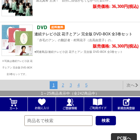
堀北真希 主演！ 自分に自信がもてなかった女の子..
販売価格: 36,300円(税込)
連続テレビ小説 花子とアン 完全版 DVD-BOX 全3巻セット
「赤毛のアン」の翻訳者・村岡花子（吉高由里子）の..
販売価格: 36,300円(税込)
●関連商品/連続テレビ小説 花子とアン 完全版 DVD-BOX 全3巻セット
※写真は連続テレビ小説 花
子とアン 完全版 DVD-BOX
全3巻セットです。
1
2
3
4
5
次へ
1
～
25
商品表示中（全
242
商品中）
PC版へ