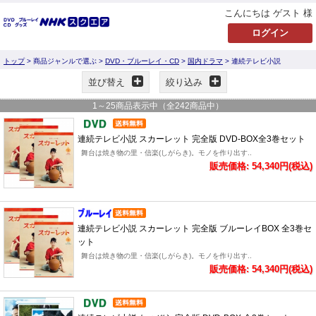
こんにちは ゲスト 様
トップ
> 商品ジャンルで選ぶ >
DVD・ブルーレイ・CD
>
国内ドラマ
> 連続テレビ小説
並び替え
絞り込み
1
～
25
商品表示中（全
242
商品中）
連続テレビ小説 スカーレット 完全版 DVD-BOX全3巻セット
舞台は焼き物の里・信楽(しがらき)。モノを作り出す..
販売価格: 54,340円(税込)
連続テレビ小説 スカーレット 完全版 ブルーレイBOX 全3巻セ
ット
舞台は焼き物の里・信楽(しがらき)。モノを作り出す..
販売価格: 54,340円(税込)