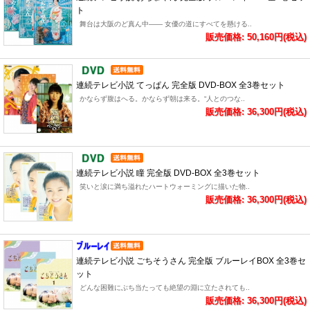
ト
舞台は大阪のど真ん中―― 女優の道にすべてを懸ける..
販売価格: 50,160円(税込)
連続テレビ小説 てっぱん 完全版 DVD-BOX 全3巻セット
かならず腹はへる。かならず朝は来る。“人とのつな..
販売価格: 36,300円(税込)
連続テレビ小説 瞳 完全版 DVD-BOX 全3巻セット
笑いと涙に満ち溢れたハートウォーミングに描いた物..
販売価格: 36,300円(税込)
連続テレビ小説 ごちそうさん 完全版 ブルーレイBOX 全3巻セ
ット
どんな困難にぶち当たっても絶望の淵に立たされても..
販売価格: 36,300円(税込)