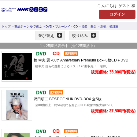
こんにちは ゲスト 様
トップ
> 商品ジャンルで選ぶ >
DVD・ブルーレイ・CD
>
音楽・舞台
> 演歌・歌謡曲
並び替え
絞り込み
1
～
25
商品表示中（全
125
商品中）
橋 幸夫 翼 -60th Anniversary Premium Box- 8枚CD＋DVD
橋幸夫 自らの選曲によるベスト120曲収録！ 昭和、..
販売価格: 33,000円(税込)
沢田研二 BEST OF NHK DVD-BOX 全5枚
全80曲以上、約5時間にもおよぶNHK映像の集大成DVD。
販売価格: 27,500円(税込)