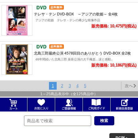
テレサ・テン DVD-BOX ～アジアの歌姫～ 全4枚
アジアの歌姫 テレサ・テンの稀少な映像作品
販売価格: 10,475円(税込)
北島三郎最終公演 4578回目のありがとう DVD-BOX 全2枚
46年間続いた北島三郎 座長公演の大千穐楽…涙と感動..
販売価格: 10,186円(税込)
1
2
3
4
5
次へ
1
～
25
商品表示中（全
125
商品中）