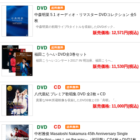
中森明菜 5.1 オーディオ・リマスター DVDコレクション 全5
枚
中森明菜の初期ライブ5タイトルを収録したDVDボック..
販売価格: 12,571円(税込)
福田こうへい DVD全3巻セット
福田こうへいコンサート2017 IN 明治座、福田こうへ..
販売価格: 11,530円(税込)
八代亜紀 プレミア歌唱集 DVD 全2枚＋CD
貴重なNHK所蔵映像を収録したDVD2枚とCD「舟唄」「..
販売価格: 11,000円(税込)
中村雅俊 Masatoshi Nakamura 45th Anniversary Single
Collection～yes！ on the way～（初回盤）CD4枚＋DVD1枚