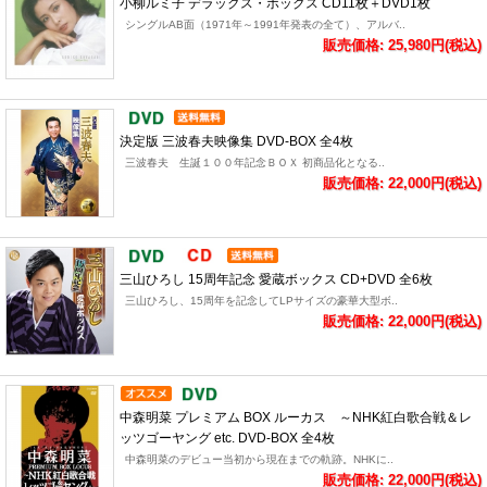
小柳ルミ子 デラックス・ボックス CD11枚＋DVD1枚
シングルAB面（1971年～1991年発表の全て）、アルバ..
販売価格: 25,980円(税込)
決定版 三波春夫映像集 DVD-BOX 全4枚
三波春夫 生誕１００年記念ＢＯＸ 初商品化となる..
販売価格: 22,000円(税込)
三山ひろし 15周年記念 愛蔵ボックス CD+DVD 全6枚
三山ひろし、15周年を記念してLPサイズの豪華大型ボ..
販売価格: 22,000円(税込)
中森明菜 プレミアム BOX ルーカス ～NHK紅白歌合戦＆レ
ッツゴーヤング etc. DVD-BOX 全4枚
中森明菜のデビュー当初から現在までの軌跡。NHKに..
販売価格: 22,000円(税込)