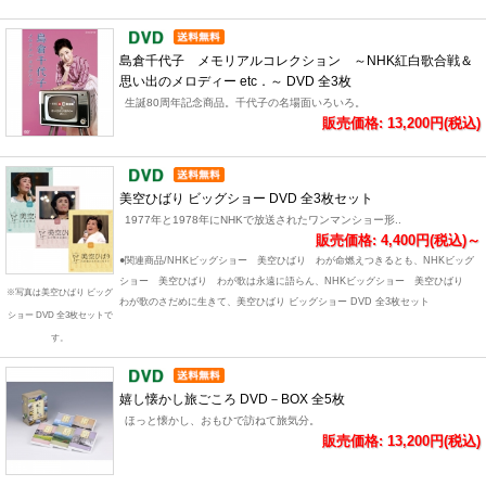
島倉千代子 メモリアルコレクション ～NHK紅白歌合戦＆
思い出のメロディー etc．～ DVD 全3枚
生誕80周年記念商品。千代子の名場面いろいろ。
販売価格: 13,200円(税込)
美空ひばり ビッグショー DVD 全3枚セット
1977年と1978年にNHKで放送されたワンマンショー形..
販売価格: 4,400円(税込)～
●関連商品/NHKビッグショー 美空ひばり わが命燃えつきるとも、NHKビッグ
ショー 美空ひばり わが歌は永遠に語らん、NHKビッグショー 美空ひばり
※写真は美空ひばり ビッグ
わが歌のさだめに生きて、美空ひばり ビッグショー DVD 全3枚セット
ショー DVD 全3枚セットで
す。
嬉し懐かし旅ごころ DVD－BOX 全5枚
ほっと懐かし、おもひで訪ねて旅気分。
販売価格: 13,200円(税込)