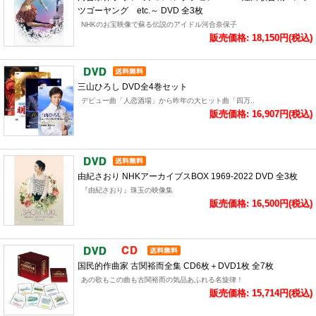
ツゴーヤング etc.～ DVD 全3枚
NHKのお宝映像で蘇る伝説のアイドル河合奈保子
販売価格: 18,150円(税込)
三山ひろし DVD全4巻セット
デビュー曲「人恋酒場」から昨年の大ヒット曲「四万..
販売価格: 16,907円(税込)
由紀さおり NHKアーカイブスBOX 1969-2022 DVD 全3枚
『由紀さおり』珠玉の映像集
販売価格: 16,500円(税込)
国民的作曲家 古関裕而全集 CD6枚＋DVD1枚 全7枚
あの歌もこの曲も古関裕而の気品あふれる名旋律！
販売価格: 15,714円(税込)