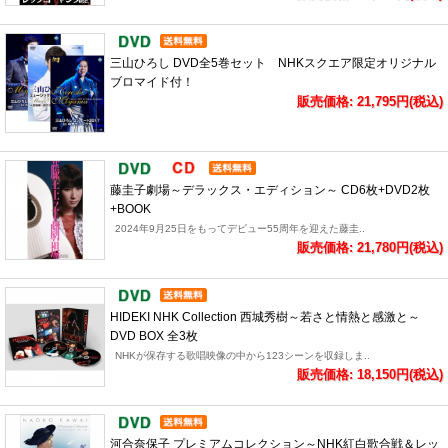
三山ひろし DVD全5巻セット NHKスクエア限定オリジナル
ブロマイド付！
販売価格: 21,795円(税込)
藤圭子劇場～デラックス・エディション～ CD6枚+DVD2枚
+BOOK
2024年9月25日をもってデビュー55周年を迎えた藤圭..
販売価格: 21,780円(税込)
HIDEKI NHK Collection 西城秀樹～若さと情熱と感激と～
DVD BOX 全3枚
NHKが保存する歌唱映像の中から123シーンを収録しま..
販売価格: 18,150円(税込)
河合奈保子 プレミアムコレクション～NHK紅白歌合戦＆レッ