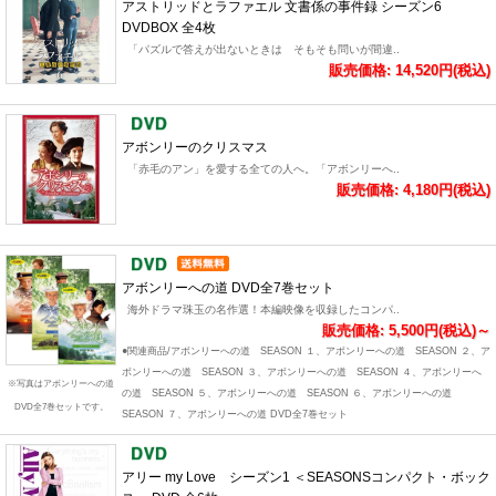
アストリッドとラファエル 文書係の事件録 シーズン6
DVDBOX 全4枚
「パズルで答えが出ないときは そもそも問いが間違..
販売価格: 14,520円(税込)
アボンリーのクリスマス
「赤毛のアン」を愛する全ての人へ。「アボンリーへ..
販売価格: 4,180円(税込)
アボンリーへの道 DVD全7巻セット
海外ドラマ珠玉の名作選！本編映像を収録したコンパ..
販売価格: 5,500円(税込)～
●関連商品/アボンリーへの道 SEASON １、アボンリーへの道 SEASON ２、ア
ボンリーへの道 SEASON ３、アボンリーへの道 SEASON ４、アボンリーへ
※写真はアボンリーへの道
の道 SEASON ５、アボンリーへの道 SEASON ６、アボンリーへの道
DVD全7巻セットです。
SEASON ７、アボンリーへの道 DVD全7巻セット
アリー my Love シーズン1 ＜SEASONSコンパクト・ボック