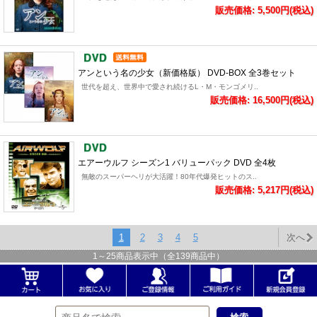
販売価格: 5,500円(税込)
アンという名の少女（新価格版） DVD-BOX 全3巻セット
世代を超え、世界中で愛され続けるL・M・モンゴメリ..
販売価格: 16,500円(税込)
エアーウルフ シーズン1 バリューパック DVD 全4枚
無敵のスーパーヘリが大活躍！80年代爆発ヒットのス..
販売価格: 5,217円(税込)
1
2
3
4
5
次へ
1
～
25
商品表示中（全
139
商品中）