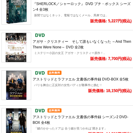
『SHERLOCK／シャーロック』 DVD プチ・ボックス シーズ
ン4 全3枚
新聞ではなくネット、電報ではなくメール、馬車では..
販売価格: 5,227円(税込)
アガサ・クリスティー そして誰もいなくなった ～And Then
There Were None～ DVD 全2枚
ミステリー小説の女王 アガサ・クリスティー原作！..
販売価格: 7,700円(税込)
アストリッドとラファエル 文書係の事件録 DVD-BOX 全5枚
パリを舞台に正反対の女性バディが難事件に挑む！
販売価格: 18,150円(税込)
アストリッドとラファエル 文書係の事件録 シーズン2 DVD-
BOX 全4枚
「鍵のかかったドアは 合う鍵が見つかれば 開きます」