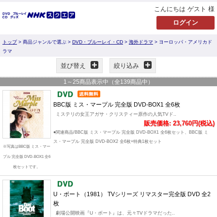
こんにちは ゲスト 様
トップ
> 商品ジャンルで選ぶ >
DVD・ブルーレイ・CD
>
海外ドラマ
> ヨーロッパ・アメリカド
ラマ
並び替え
絞り込み
1
～
25
商品表示中（全
139
商品中）
BBC版 ミス・マープル 完全版 DVD-BOX1 全6枚
ミステリの女王アガサ・クリスティー原作の人気TVド..
販売価格: 23,760円(税込)
●関連商品/BBC版 ミス・マープル 完全版 DVD-BOX1 全6枚セット、BBC版 ミ
ス・マープル 完全版 DVD-BOX2 全6枚+特典1枚セット
※写真はBBC版 ミス・マー
プル 完全版 DVD-BOX1 全6
枚セットです。
U・ボート（1981） TVシリーズ リマスター完全版 DVD 全2
枚
劇場公開映画『U・ボート』は、元々TVドラマだった..