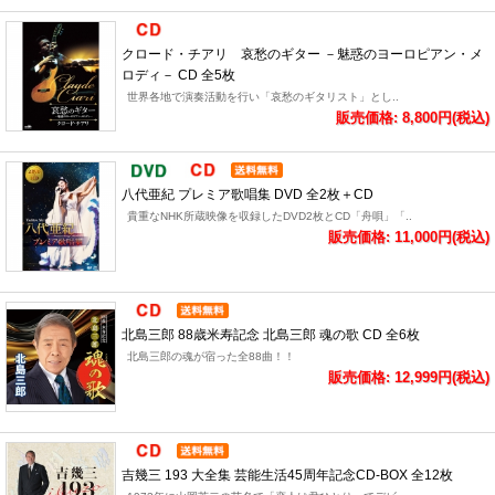
クロード・チアリ 哀愁のギター －魅惑のヨーロピアン・メ
ロディ－ CD 全5枚
世界各地で演奏活動を行い「哀愁のギタリスト」とし..
販売価格: 8,800円(税込)
八代亜紀 プレミア歌唱集 DVD 全2枚＋CD
貴重なNHK所蔵映像を収録したDVD2枚とCD「舟唄」「..
販売価格: 11,000円(税込)
北島三郎 88歳米寿記念 北島三郎 魂の歌 CD 全6枚
北島三郎の魂が宿った全88曲！！
販売価格: 12,999円(税込)
吉幾三 193 大全集 芸能生活45周年記念CD-BOX 全12枚