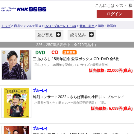
こんにちは ゲスト 様
トップ
> 商品ジャンルで選ぶ >
DVD・ブルーレイ・CD
>
音楽・舞台
> 演歌・歌謡曲
並び替え
絞り込み
226
～
250
商品表示中（全
270
商品中）
三山ひろし 15周年記念 愛蔵ボックス CD+DVD 全6枚
三山ひろし、15周年を記念してLPサイズの豪華大型ボ..
販売価格: 22,000円(税込)
純烈コンサート2022～さらば青春の小田井～ ブルーレイ
小田井が飛んだ！新メンバー岩永洋亜昭登場！ 「星..
販売価格: 6,099円(税込)