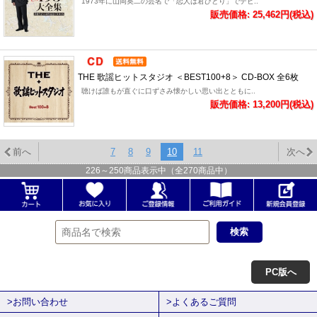
1973年に山岡英二の芸名で「恋人は君ひとり」でデビ..
販売価格: 25,462円(税込)
THE 歌謡ヒットスタジオ ＜BEST100+8＞ CD-BOX 全6枚
聴けば誰もが直ぐに口ずさみ懐かしい思い出とともに..
販売価格: 13,200円(税込)
前へ
7
8
9
10
11
次へ
226
～
250
商品表示中（全
270
商品中）
PC版へ
>お問い合わせ
>よくあるご質問