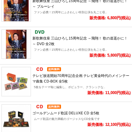
新歌舞伎座 三山ひろし15周年記念 ～飛翔！ 歌の道遥かに！
～ ブルーレイ
ファン必携！15周年にふさわしい特別公演を丸ごと収..
販売価格: 6,800円(税込)
新歌舞伎座 三山ひろし15周年記念 ～飛翔！ 歌の道遥かに！
～ DVD 全2枚
ファン必携！15周年にふさわしい特別公演を丸ごと収..
販売価格: 5,800円(税込)
テレビ放送開始70周年記念企画 テレビ黄金時代のメインテー
マ曲集 CD-BOX 全5枚
5枚をテーマ毎に編集し、ポピュラー、クラシックな..
販売価格: 11,000円(税込)
ゴールデンムード歌謡 DELUXE CD 全5枚
ムード歌謡の魅力満載のゴージャスなCD全集です
販売価格: 12,100円(税込)