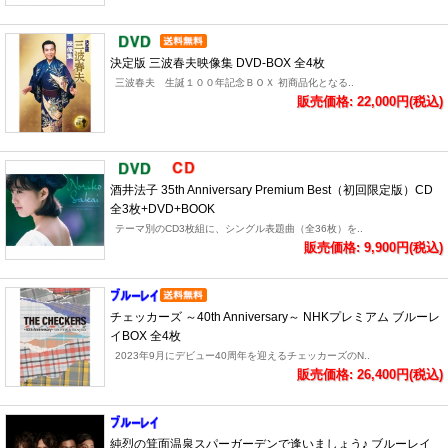
決定版 三波春夫映像集 DVD-BOX 全4枚
三波春夫 生誕１００年記念ＢＯＸ 初商品化となる..
販売価格: 22,000円(税込)
酒井法子 35th Anniversary Premium Best（初回限定版）CD
全3枚+DVD+BOOK
テーマ別のCD3枚組に、シングル表題曲（全36枚）を..
販売価格: 9,900円(税込)
チェッカーズ ～40th Anniversary～ NHKプレミアム ブルーレ
イBOX 全4枚
2023年9月にデビュー40周年を迎えるチェッカーズのN..
販売価格: 26,400円(税込)
純烈の箕面温泉スパーガーデンで逢いましょう♪ ブルーレイ