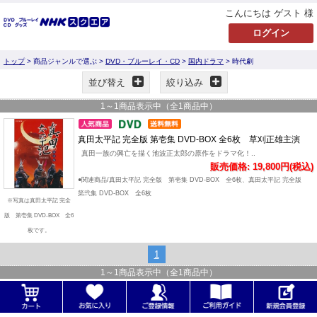
こんにちは ゲスト 様
トップ
> 商品ジャンルで選ぶ >
DVD・ブルーレイ・CD
>
国内ドラマ
> 時代劇
並び替え
絞り込み
1
～
1
商品表示中（全
1
商品中）
真田太平記 完全版 第壱集 DVD-BOX 全6枚 草刈正雄主演
真田一族の興亡を描く池波正太郎の原作をドラマ化！..
販売価格: 19,800円(税込)
●関連商品/真田太平記 完全版 第壱集 DVD-BOX 全6枚、真田太平記 完全版
第弐集 DVD-BOX 全6枚
※写真は真田太平記 完全
版 第壱集 DVD-BOX 全6
枚です。
1
1
～
1
商品表示中（全
1
商品中）