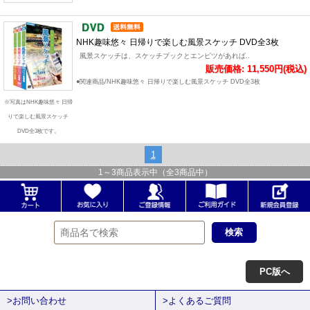
NHK趣味悠々 日帰りで楽しむ風景スケッチ DVD全3枚
風景スケッチは、スケッチブックとエンピツがあれば..
販売価格: 11,550円(税込)
●関連商品/NHK趣味悠々 日帰りで楽しむ風景スケッチ DVD全3枚
※写真はNHK趣味悠々 日帰
りで楽しむ風景スケッチ
DVD全3枚です。
1
1
～
3
商品表示中（全
3
商品中）
PC版へ
>お問い合わせ
>よくあるご質問