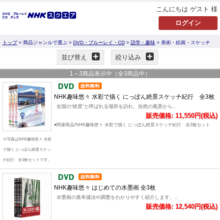
こんにちは ゲスト 様
トップ
> 商品ジャンルで選ぶ >
DVD・ブルーレイ・CD
>
語学・趣味
> 美術・絵画・スケッチ
並び替え
絞り込み
1
～
3
商品表示中（全
3
商品中）
NHK趣味悠々 水彩で描く にっぽん絶景スケッチ紀行 全3枚
全国の“絶景”と呼ばれる場所を訪れ、自然の風景から..
販売価格: 11,550円(税込)
●関連商品/NHK趣味悠々 水彩で描く にっぽん絶景スケッチ紀行 全3枚セット
※写真はNHK趣味悠々 水彩
で描く にっぽん絶景スケッ
チ紀行 全3枚セットです。
NHK趣味悠々 はじめての水墨画 全3枚
水墨画の基本描法や調墨をわかりやすく紹介します。..
販売価格: 12,540円(税込)