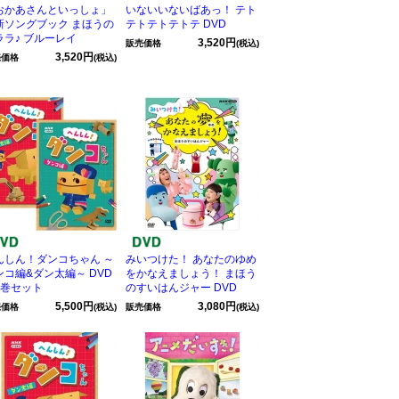
おかあさんといっしょ」
いないいないばあっ！ テト
新ソングブック まほうの
テトテトテトテ DVD
ララ♪ ブルーレイ
3,520円
販売価格
(税込)
3,520円
売価格
(税込)
んしん！ダンコちゃん ～
みいつけた！ あなたのゆめ
ンコ編&ダン太編～ DVD
をかなえましょう！ まほう
2巻セット
のすいはんジャー DVD
5,500円
3,080円
売価格
(税込)
販売価格
(税込)