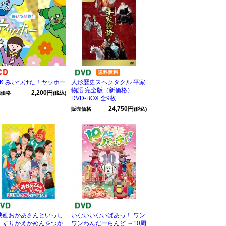
HK みいつけた！ヤッホー
人形歴史スペクタクル 平家
物語 完全版（新価格）
2,200円
売価格
(税込)
DVD-BOX 全9枚
24,750円
販売価格
(税込)
映画おかあさんといっし
いないいないばあっ！ ワン
 すりかえかめんをつか
ワンわんだーらんど ～10周