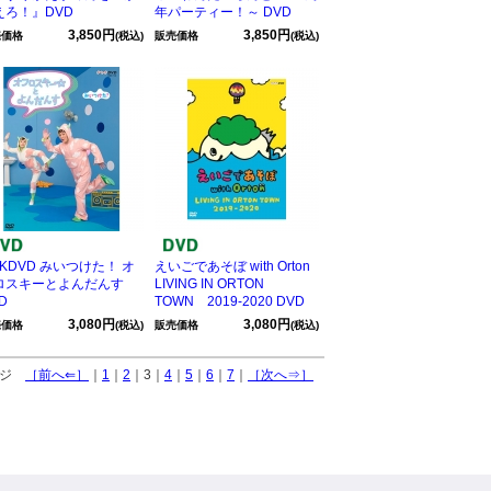
えろ！』DVD
年パーティー！～ DVD
3,850円
3,850円
売価格
(税込)
販売価格
(税込)
KDVD みいつけた！ オ
えいごであそぼ with Orton
ロスキーとよんだんす
LIVING IN ORTON
D
TOWN 2019-2020 DVD
3,080円
3,080円
売価格
(税込)
販売価格
(税込)
ページ
［前へ⇐］
｜
1
｜
2
｜3｜
4
｜
5
｜
6
｜
7
｜
［次へ⇒］