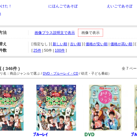
つけた！
にほんごであそぼ
えいごであそぼ
他
方法
画像プラス説明文で表示
画像で表示
替え
[ 指定なし ] [
新しい順
|
古い順
] [
価格が安い順
|
価格が高い順
] [
件数
[ 
25件
 | 
50件
 | 
100件
 ]
( 346件 )
全 7 
名：商品ジャンルで選ぶ /
DVD・ブルーレイ・CD
/ 幼児・子ども番組）