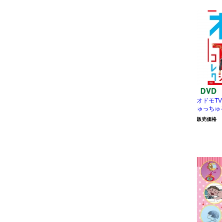
オドモTV
ゅっちゅ
販売価格