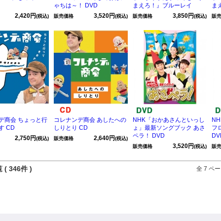
ゃちは～！ DVD
まえろ！』ブルーレイ
ま
2,420円
3,520円
3,850円
(税込)
販売価格
(税込)
販売価格
(税込)
販
デ商会 ちょっと行
コレナンデ商会 あしたへの
NHK「おかあさんといっし
NH
 CD
しりとり CD
ょ」最新ソングブック あさ
フ
ペラ！ DVD
DV
2,750円
2,640円
(税込)
販売価格
(税込)
3,520円
販売価格
(税込)
販
( 346件 )
全 7 