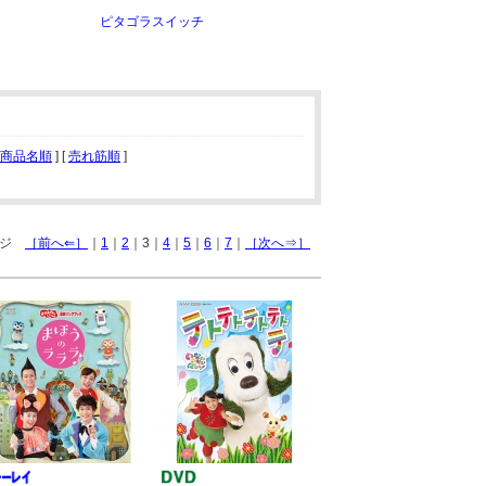
ピタゴラスイッチ
商品名順
] [
売れ筋順
]
ページ
［前へ⇐］
｜
1
｜
2
｜3｜
4
｜
5
｜
6
｜
7
｜
［次へ⇒］