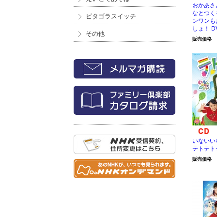
おかあさ
なとつく
ピタゴラスイッチ
ンワンも
しょ！ D
その他
販売価格
いないい
テトテト
販売価格