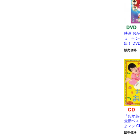
映画 お
ょ ヘン
出！ DV
販売価格
「おかあ
最新ベス
よマン C
販売価格