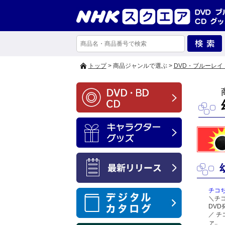
トップ
> 商品ジャンルで選ぶ >
DVD・ブルーレイ
チコ
＼チ
DV
／ チ
ァ..