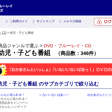
ご利用ガイド
サイトマップ
メルマガ登録
・CD
> 幼児・子ども番組
商品ジャンルで選ぶ >
DVD・ブルーレイ・CD
幼児・子ども番組
（商品数：346件）
幼児・子ども番組 のサブカテゴリで絞り込む
ちゃんに叱られる！
いないいないばあっ！
おかあさんといっ
コちゃんに叱られる！
D発売記念キャンペーン
コちゃん ハンディフ