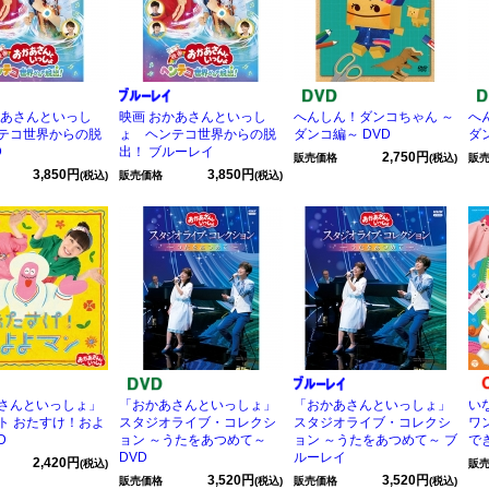
かあさんといっし
映画 おかあさんといっし
へんしん！ダンコちゃん ～
へ
テコ世界からの脱
ょ ヘンテコ世界からの脱
ダンコ編～ DVD
ダ
D
出！ ブルーレイ
2,750円
販売価格
(税込)
販
3,850円
3,850円
(税込)
販売価格
(税込)
さんといっしょ」
「おかあさんといっしょ」
「おかあさんといっしょ」
い
ト おたすけ！およ
スタジオライブ・コレクシ
スタジオライブ・コレクシ
ワ
D
ョン ～うたをあつめて～
ョン ～うたをあつめて～ ブ
で
DVD
ルーレイ
2,420円
(税込)
販
3,520円
3,520円
販売価格
(税込)
販売価格
(税込)