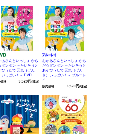
かあさんといっしょ から
おかあさんといっしょ から
☆ダンダン ～たいそうと
だ☆ダンダン ～たいそうと
そびうたで 元気（げん
あそびうたで 元気（げん
）いっぱい！～ DVD
き）いっぱい！～ ブルーレ
イ
3,520円
売価格
(税込)
3,520円
販売価格
(税込)