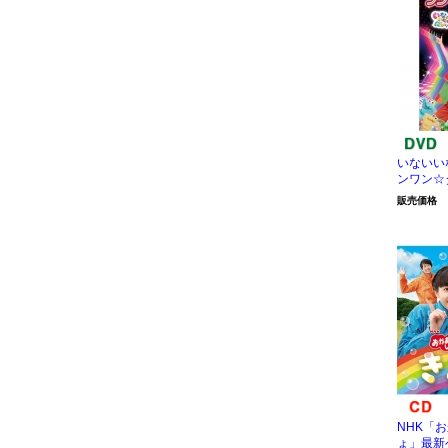
いないい
ンワン☆
販売価格
NHK「
ょ」最新