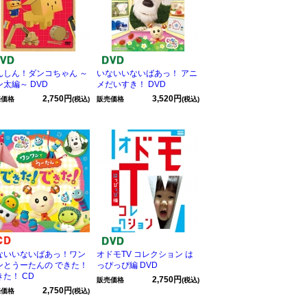
んしん！ダンコちゃん ～
いないいないばあっ！ アニ
ン太編～ DVD
メだいすき！ DVD
2,750円
3,520円
売価格
(税込)
販売価格
(税込)
ないいないばあっ！ワン
オドモTV コレクション は
ンとうーたんの できた！
っぴっぴ編 DVD
きた！ CD
2,750円
販売価格
(税込)
2,750円
売価格
(税込)