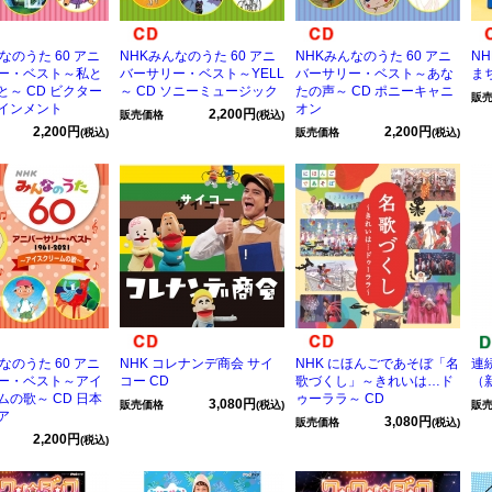
なのうた 60 アニ
NHKみんなのうた 60 アニ
NHKみんなのうた 60 アニ
N
ー・ベスト～私と
バーサリー・ベスト～YELL
バーサリー・ベスト～あな
ま
と～ CD ビクター
～ CD ソニーミュージック
たの声～ CD ポニーキャニ
販
インメント
オン
2,200円
販売価格
(税込)
2,200円
2,200円
(税込)
販売価格
(税込)
なのうた 60 アニ
NHK コレナンデ商会 サイ
NHK にほんごであそぼ「名
連
ー・ベスト～アイ
コー CD
歌づくし」～きれいは…ド
（新
ムの歌～ CD 日本
ゥーララ～ CD
3,080円
販売価格
(税込)
販
ア
3,080円
販売価格
(税込)
2,200円
(税込)