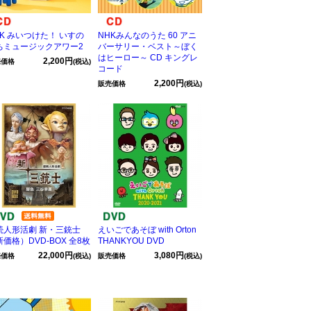
HK みいつけた！ いすの
NHKみんなのうた 60 アニ
ちミュージックアワー2
バーサリー・ベスト～ぼく
はヒーロー～ CD キングレ
2,200円
売価格
(税込)
コード
2,200円
販売価格
(税込)
続人形活劇 新・三銃士
えいごであそぼ with Orton
価格）DVD-BOX 全8枚
THANKYOU DVD
22,000円
3,080円
売価格
(税込)
販売価格
(税込)