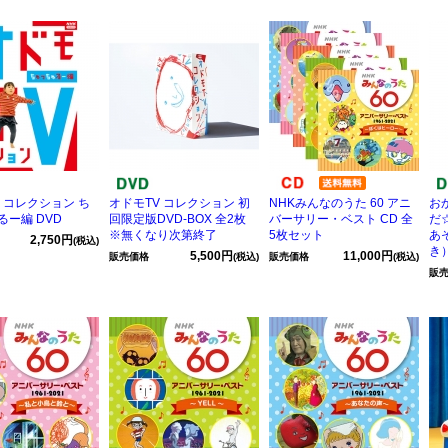
 コレクション ち
オドモTV コレクション 初
NHKみんなのうた 60 アニ
お
るー編 DVD
回限定版DVD-BOX 全2枚
バーサリー・ベスト CD 全
だ
※無くなり次第終了
5枚セット
あ
2,750円
(税込)
き
5,500円
11,000円
販売価格
(税込)
販売価格
(税込)
販