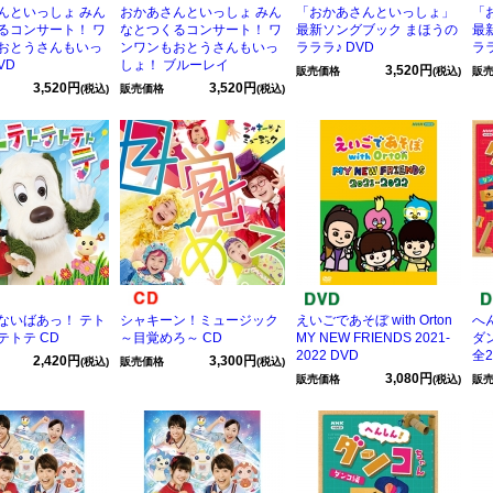
んといっしょ みん
おかあさんといっしょ みん
「おかあさんといっしょ」
「
るコンサート！ ワ
なとつくるコンサート！ ワ
最新ソングブック まほうの
最
おとうさんもいっ
ンワンもおとうさんもいっ
ラララ♪ DVD
ラ
VD
しょ！ ブルーレイ
3,520円
販売価格
(税込)
販
3,520円
3,520円
(税込)
販売価格
(税込)
ないばあっ！ テト
シャキーン！ミュージック
えいごであそぼ with Orton
へ
テトテ CD
～目覚めろ～ CD
MY NEW FRIENDS 2021-
ダ
2022 DVD
全
2,420円
3,300円
(税込)
販売価格
(税込)
3,080円
販売価格
(税込)
販