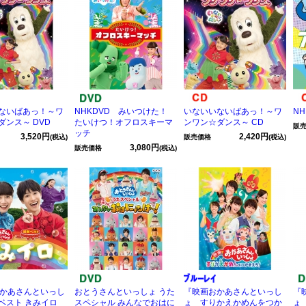
ないばあっ！～ワ
NHKDVD みいつけた！
いないいないばあっ！～ワ
N
ダンス～ DVD
たいけつ！オフロスキーマ
ンワン☆ダンス～ CD
販
ッチ
3,520円
2,420円
(税込)
販売価格
(税込)
3,080円
販売価格
(税込)
おかあさんといっし
おとうさんといっしょ うた
『映画おかあさんといっし
『
ベスト きみイロ
スペシャル みんなでおはに
ょ すりかえかめんをつか
ょ