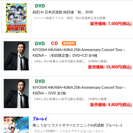
純烈 in 日本武道館 純烈魂「初」 DVD
スーパー銭湯アイドル・純烈、初の武道館公演を映像..
販売価格: 7,000円(税込)
KIYOSHI HIKAWA+KIINA 25th Anniversary Concert Tour～
KIIZNA～（初回限定盤）DVD+CD 全4枚
1年8ヶ月の休養から歌手活動を再開し、25周年の幕開..
販売価格: 19,800円(税込)
KIYOSHI HIKAWA+KIINA 25th Anniversary Concert Tour～
KIIZNA～ DVD 全2枚
1年8ヶ月の休養から歌手活動を再開し、25周年の幕開..
販売価格: 8,800円(税込)
南こうせつ ラストサマーピクニックin武道館 ブルーレイ
デビュー55周年！ ソールドアウトとなった＜ラスト..