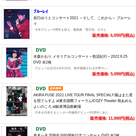
辰巳ゆうとコンサート2021 ～そして、これから～ ブルーレ
イ
今年デビュー5周年を迎え、最新曲「雪月花」が大ヒ..
販売価格: 6,050円(税込)
水森かおり メモリアルコンサート～歌謡紀行～2022.9.25
DVD 全2枚
デビュー記念日の9月25日、毎年開催される中野サン..
販売価格: 5,099円(税込)
AKIRA FUSE 2021 LIVE TOUR FINAL SPECIAL!! 陽はまた君
を照てらすよ at東京国際フォーラム/COZY Theater 雨あめも
よいのころ at銀座博品館劇場
日本を代表するシンガー布施明デビュー55周年にあた..
販売価格: 11,000円(税込)
舟木一夫 芸能生活60周年記念コンサート DVD 全2枚