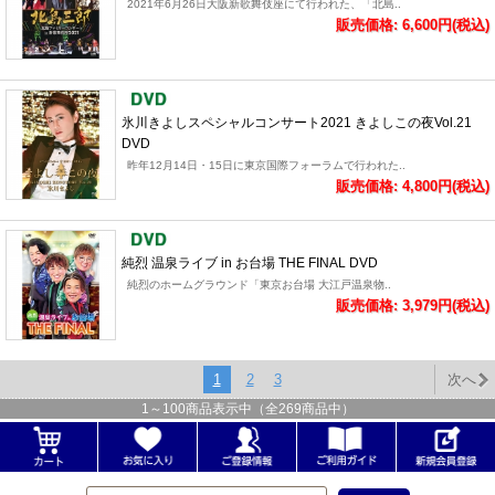
2021年6月26日大阪新歌舞伎座にて行われた、「北島..
販売価格: 6,600円(税込)
氷川きよしスペシャルコンサート2021 きよしこの夜Vol.21
DVD
昨年12月14日・15日に東京国際フォーラムで行われた..
販売価格: 4,800円(税込)
純烈 温泉ライブ in お台場 THE FINAL DVD
純烈のホームグラウンド「東京お台場 大江戸温泉物..
販売価格: 3,979円(税込)
1
2
3
次へ
1
～
100
商品表示中（全
269
商品中）