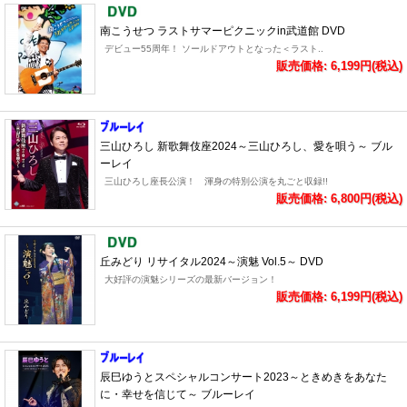
南こうせつ ラストサマーピクニックin武道館 DVD
デビュー55周年！ ソールドアウトとなった＜ラスト..
販売価格: 6,199円(税込)
三山ひろし 新歌舞伎座2024～三山ひろし、愛を唄う～ ブル
ーレイ
三山ひろし座長公演！ 渾身の特別公演を丸ごと収録!!
販売価格: 6,800円(税込)
丘みどり リサイタル2024～演魅 Vol.5～ DVD
大好評の演魅シリーズの最新バージョン！
販売価格: 6,199円(税込)
辰巳ゆうとスペシャルコンサート2023～ときめきをあなた
に・幸せを信じて～ ブルーレイ