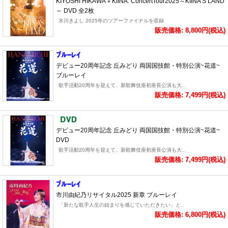
KIYOSHI HIKAWA＋KIINA. ConcertTour2025～KIINA'S LAND
～ DVD 全2枚
氷川きよし 2025年のツアーファイナルを収録
販売価格: 8,800円(税込)
デビュー20周年記念 丘みどり 両国国技館・特別公演~花道~
ブルーレイ
歌手活動20周年を迎えて、新歌舞伎座初座長公演も大..
販売価格: 7,499円(税込)
デビュー20周年記念 丘みどり 両国国技館・特別公演~花道~
DVD
歌手活動20周年を迎えて、新歌舞伎座初座長公演も大..
販売価格: 7,499円(税込)
市川由紀乃リサイタル2025 新章 ブルーレイ
「新たな歌手人生の始まりを感じていただきたい」と..
販売価格: 6,800円(税込)