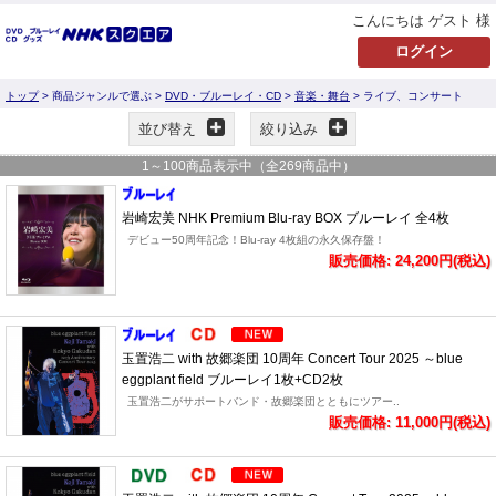
こんにちは ゲスト 様
トップ
> 商品ジャンルで選ぶ >
DVD・ブルーレイ・CD
>
音楽・舞台
> ライブ、コンサート
並び替え
絞り込み
1
～
100
商品表示中（全
269
商品中）
岩崎宏美 NHK Premium Blu-ray BOX ブルーレイ 全4枚
デビュー50周年記念！Blu-ray 4枚組の永久保存盤！
販売価格: 24,200円(税込)
玉置浩二 with 故郷楽団 10周年 Concert Tour 2025 ～blue
eggplant field ブルーレイ1枚+CD2枚
玉置浩二がサポートバンド・故郷楽団とともにツアー..
販売価格: 11,000円(税込)