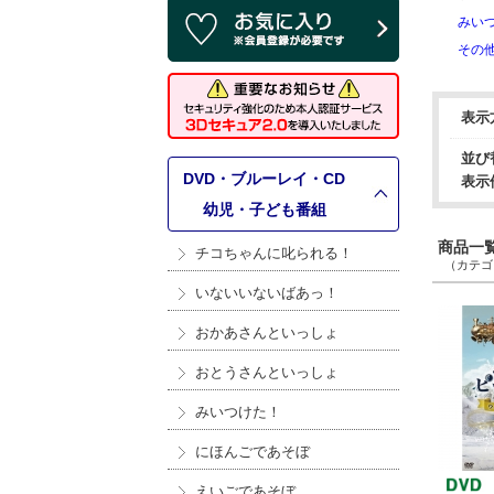
みい
その
表示
並び
DVD・ブルーレイ・CD
表示
>
幼児・子ども番組
商品一覧 
チコちゃんに叱られる！
（カテゴリ
いないいないばあっ！
おかあさんといっしょ
おとうさんといっしょ
みいつけた！
にほんごであそぼ
えいごであそぼ