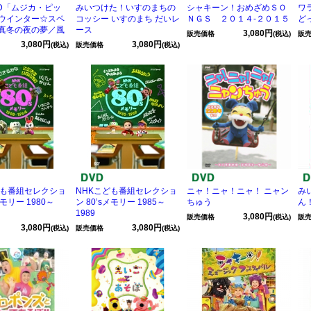
VD「ムジカ・ピッ
みいつけた！いすのまちの
シャキーン！おめざめＳＯ
ワ
ウインター☆スペ
コッシー いすのまち だいレ
ＮＧＳ ２０１４-２０１５
ど
真冬の夜の夢／風
ース
3,080円
販売価格
(税込)
販
3,080円
3,080円
(税込)
販売価格
(税込)
ども番組セレクショ
NHKこども番組セレクショ
ニャ！ニャ！ニャ！ ニャン
み
メモリー 1980～
ン 80’sメモリー 1985～
ちゅう
ん
1989
3,080円
販売価格
(税込)
販
3,080円
3,080円
(税込)
販売価格
(税込)