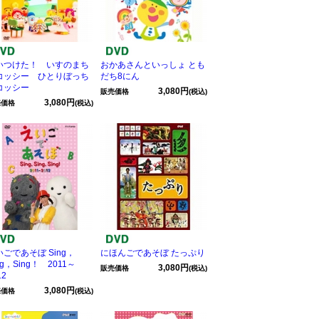
いつけた！ いすのまち
おかあさんといっしょ とも
コッシー ひとりぼっち
だち8にん
コッシー
3,080円
販売価格
(税込)
3,080円
売価格
(税込)
いごであそぼ Sing，
にほんごであそぼ たっぷり
ng，Sing！ 2011～
3,080円
販売価格
(税込)
12
3,080円
売価格
(税込)