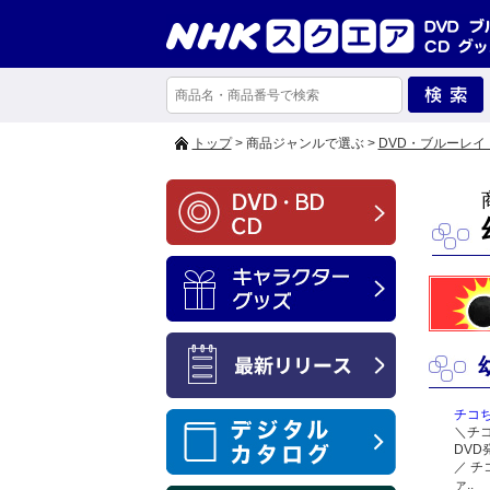
トップ
> 商品ジャンルで選ぶ >
DVD・ブルーレイ
チコ
＼チ
DV
／ チ
ァ..