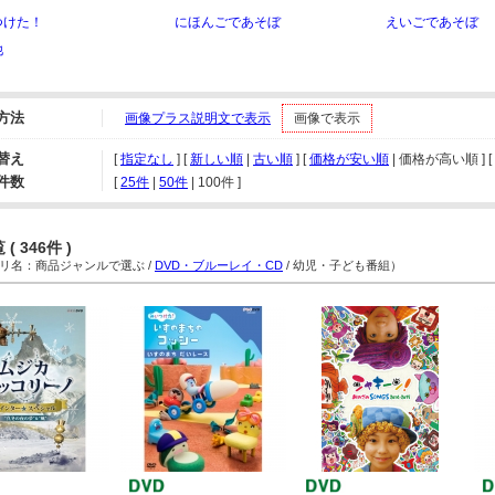
つけた！
にほんごであそぼ
えいごであそぼ
他
方法
画像プラス説明文で表示
画像で表示
替え
[
指定なし
] [
新しい順
|
古い順
] [
価格が安い順
| 価格が高い順 ] [
件数
[ 
25件
 | 
50件
 | 
100件
 ]
( 346件 )
名：商品ジャンルで選ぶ /
DVD・ブルーレイ・CD
/ 幼児・子ども番組）