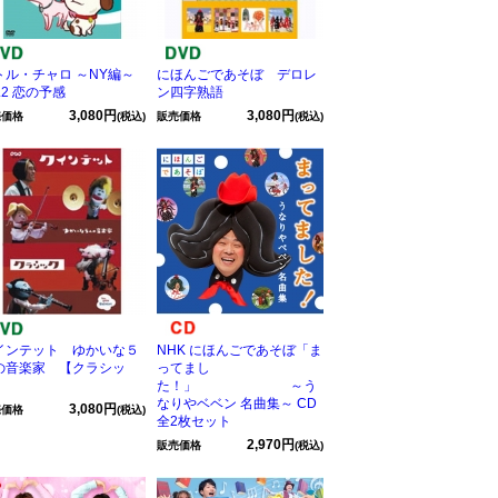
トル・チャロ ～NY編～
にほんごであそぼ デロレ
l.2 恋の予感
ン四字熟語
3,080円
3,080円
売価格
(税込)
販売価格
(税込)
インテット ゆかいな５
NHK にほんごであそぼ「ま
の音楽家 【クラシッ
ってまし
】
た！」 ～う
なりやベベン 名曲集～ CD
3,080円
売価格
(税込)
全2枚セット
2,970円
販売価格
(税込)