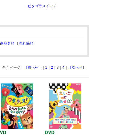
ピタゴラスイッチ
商品名順
] [
売れ筋順
]
全 4 ページ
［前へ⇐］
｜
1
｜
2
｜3｜
4
｜
［次へ⇒］