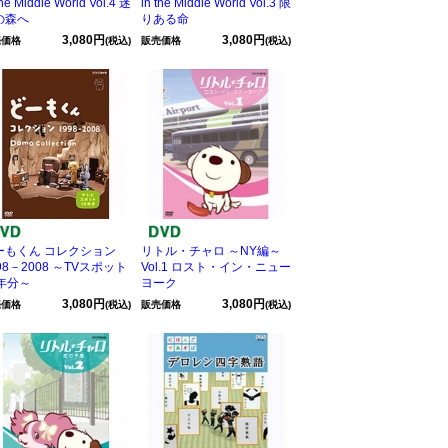
the Middle World Vol.4 迷
in the Middle World Vol.3 限
の森へ
りある命
3,080円
3,080円
売価格
(税込)
販売価格
(税込)
ーもくん コレクション
リトル・チャロ ～NY編～
98－2008 ～TVスポット
Vol.1 ロスト・イン・ニュー
0年分～
ヨーク
3,080円
3,080円
売価格
(税込)
販売価格
(税込)