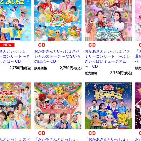
さんといっしょ」
おかあさんといっしょスペ
おかあさんといっしょファ
「
ーコンサート ～き
シャルステージ ～なないろ
ミリーコンサート ～ふし
最
したは～ CD
のはね～ CD
ぎいっぱいミュージアム
ぺ
～ CD
2,750円
2,750円
(税込)
販売価格
(税込)
販
2,750円
販売価格
(税込)
んといっしょ スペ
「おかあさんといっしょ」
「おかあさんといっしょ」
お