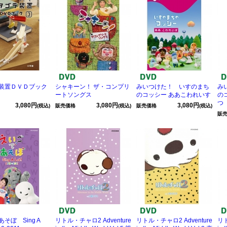
装置ＤＶＤブック
シャキーン！ ザ・コンプリ
みいつけた！ いすのまち
み
ートソングス
のコッシー ああこわれいす
の
つ
3,080円
3,080円
3,080円
(税込)
販売価格
(税込)
販売価格
(税込)
販
そぼ Sing A
リトル・チャロ2 Adventure
リトル・チャロ2 Adventure
リト