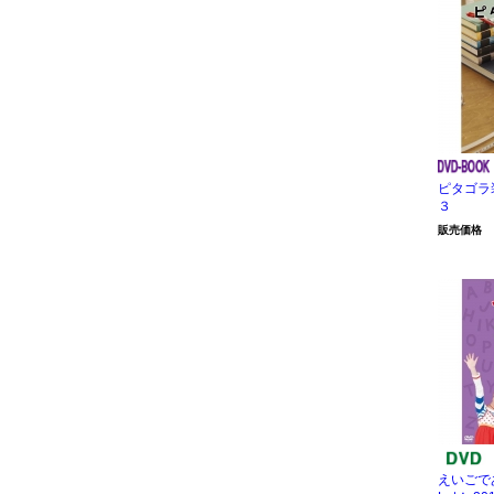
ピタゴラ
３
販売価格
えいごであ