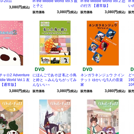
10-2011
in the Middle World Vol.5 親
in the Middle World Vol.2 恋
in 
と子と
の行方 【通常版】
い
3,080円
(税込)
3,080円
3,080円
販売価格
(税込)
販売価格
(税込)
販
ロ2 Adventure
にほんごであそぼ 私と小鳥
ネンガラネンジュウ クイン
ど
ddle World Vol.1 友
と鈴と ～みんなちがってみ
テット ゆかいな5人の音楽
19
 【通常版】
んないい～
家
1
3,080円
3,080円
3,080円
(税込)
販売価格
(税込)
販売価格
(税込)
販