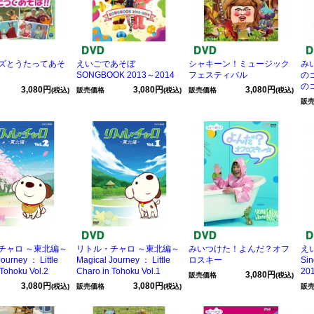
ズとうたってあそ
えいごであそぼ
シャキーン！ミュージック
み
SONGBOOK 2013～2014
フェスティバル
の
の
3,080円
3,080円
3,080円
(税込)
販売価格
(税込)
販売価格
(税込)
販
チャロ ～東北編～
リトル・チャロ ～東北編～
みいつけた！よんだ？オフ
え
ourney ： Little
Magical Journey ： Little
ロスキー
Si
 Tohoku Vol.2
Charo in Tohoku Vol.1
20
3,080円
販売価格
(税込)
3,080円
3,080円
(税込)
販売価格
(税込)
販