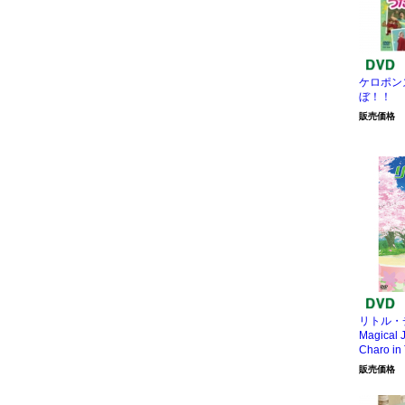
ケロポン
ぼ！！
販売価格
リトル・
Magical J
Charo in
販売価格