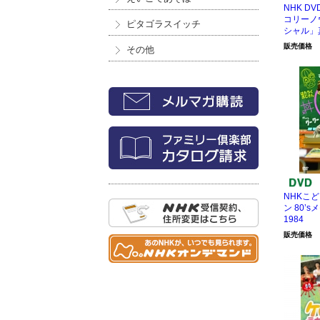
NHK D
コリーノ
ピタゴラスイッチ
シャル」
販売価格
その他
NHKこ
ン 80’s
1984
販売価格