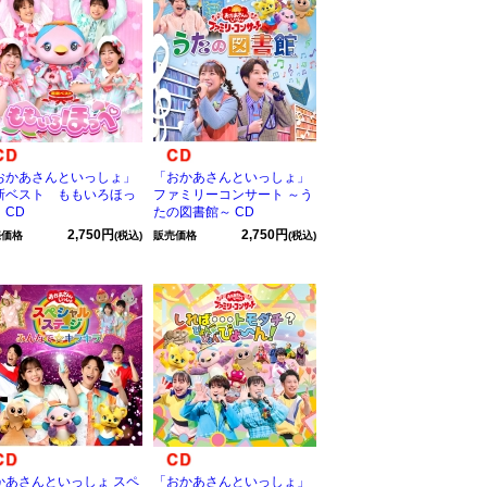
おかあさんといっしょ」
「おかあさんといっしょ」
新ベスト ももいろほっ
ファミリーコンサート ～う
 CD
たの図書館～ CD
2,750円
2,750円
売価格
(税込)
販売価格
(税込)
かあさんといっしょ スペ
「おかあさんといっしょ」