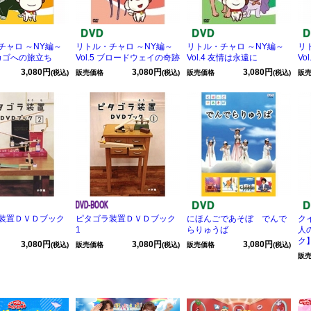
チャロ ～NY編～
リトル・チャロ ～NY編～
リトル・チャロ ～NY編～
リ
 シカゴへの旅立ち
Vol.5 ブロードウェイの奇跡
Vol.4 友情は永遠に
Vo
3,080円
3,080円
3,080円
(税込)
販売価格
(税込)
販売価格
(税込)
販
装置ＤＶＤブック
ピタゴラ装置ＤＶＤブック
にほんごであそぼ でんで
ク
1
らりゅうば
人
ク
3,080円
3,080円
3,080円
(税込)
販売価格
(税込)
販売価格
(税込)
販