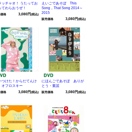
ラッチャオ！ うたってお
えいごであそぼ This
ってわらおうぜ！
Song，That Song 2014～
2015
3,080円
売価格
(税込)
3,080円
販売価格
(税込)
いつけた！からだてんけ
にほんごであそぼ ありが
！オフロスキー
とう・童謡
3,080円
3,080円
売価格
(税込)
販売価格
(税込)