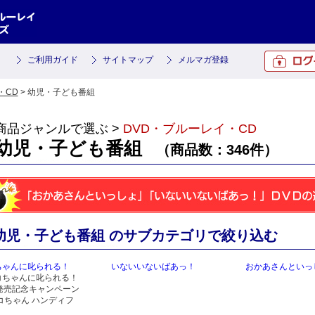
ご利用ガイド
サイトマップ
メルマガ登録
・CD
> 幼児・子ども番組
商品ジャンルで選ぶ >
DVD・ブルーレイ・CD
幼児・子ども番組
（商品数：346件）
幼児・子ども番組 のサブカテゴリで絞り込む
ちゃんに叱られる！
いないいないばあっ！
おかあさんといっ
コちゃんに叱られる！
D発売記念キャンペーン
コちゃん ハンディフ