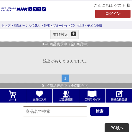
こんにちは ゲスト 様
トップ
> 商品ジャンルで選ぶ >
DVD・ブルーレイ・CD
> 幼児・子ども番組
並び替え
0
～
0
商品表示中（全
0
商品中）
該当がありませんでした。
1
0
～
0
商品表示中（全
0
商品中）
PC版へ