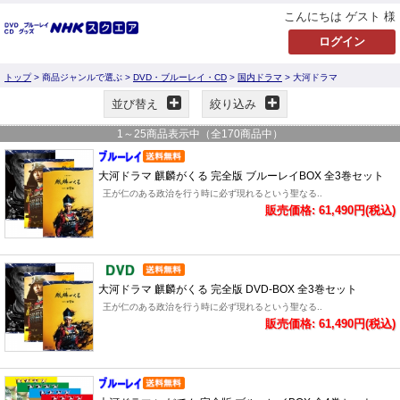
こんにちは ゲスト 様
トップ
> 商品ジャンルで選ぶ >
DVD・ブルーレイ・CD
>
国内ドラマ
> 大河ドラマ
並び替え
絞り込み
1
～
25
商品表示中（全
170
商品中）
大河ドラマ 麒麟がくる 完全版 ブルーレイBOX 全3巻セット
王が仁のある政治を行う時に必ず現れるという聖なる..
販売価格: 61,490円(税込)
大河ドラマ 麒麟がくる 完全版 DVD-BOX 全3巻セット
王が仁のある政治を行う時に必ず現れるという聖なる..
販売価格: 61,490円(税込)