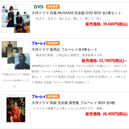
大河ドラマ 武蔵 MUSASHI 完全版 DVD-BOX 全2巻セット
『生きて、生きて、強くなる。愛して、愛して、強く..
販売価格: 39,600円(税込)
大河ドラマ 龍馬伝 ブルーレイ全4巻セット
「幕末史の奇跡」と呼ばれた風雲児・坂本龍馬３３年..
販売価格: 21,780円(税込)～
●関連商品/大河ドラマ 龍馬伝 完全版 ブルーレイBOX I 全4枚セット、大河ドラマ
龍馬伝 ブルーレイ全4巻セット、大河ドラマ 龍馬伝 完全版 ブルーレイBOX II 全4
※写真は大河ドラマ 龍馬伝
枚セット、大河ドラマ 龍馬伝 完全版 ブルーレイBOX III 全3枚セット、大河ドラ
ブルーレイ全4巻セットで
マ 龍馬伝 完全版 ブルーレイBOX IV 全3枚セット
す。
大河ドラマ 篤姫 完全版 第壱集 ブルーレイ BOX 全5枚
リマスター映像でより美しくなった大河ドラマ「篤姫..
販売価格: 26,400円(税込)