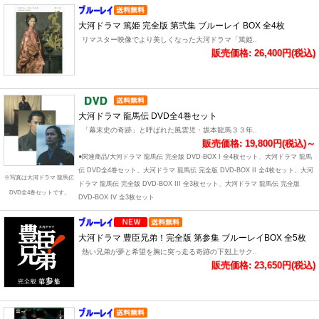
大河ドラマ 篤姫 完全版 第弐集 ブルーレイ BOX 全4枚
リマスター映像でより美しくなった大河ドラマ「篤姫..
販売価格: 26,400円(税込)
大河ドラマ 龍馬伝 DVD全4巻セット
「幕末史の奇跡」と呼ばれた風雲児・坂本龍馬３３年..
販売価格: 19,800円(税込)～
●関連商品/大河ドラマ 龍馬伝 完全版 DVD-BOX I 全4枚セット、大河ドラマ 龍馬
伝 DVD全4巻セット、大河ドラマ 龍馬伝 完全版 DVD-BOX II 全4枚セット、大河
※写真は大河ドラマ 龍馬伝
ドラマ 龍馬伝 完全版 DVD-BOX III 全3枚セット、大河ドラマ 龍馬伝 完全版
DVD全4巻セットです。
DVD-BOX IV 全3枚セット
大河ドラマ 豊臣兄弟！完全版 第参集 ブルーレイBOX 全5枚
熱い兄弟が夢と希望を胸に突っ走る奇跡の下剋上サク..
販売価格: 23,650円(税込)