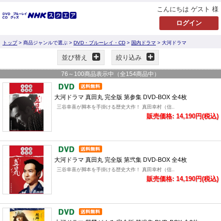
こんにちは ゲスト 様
トップ
> 商品ジャンルで選ぶ >
DVD・ブルーレイ・CD
>
国内ドラマ
> 大河ドラマ
並び替え
絞り込み
76
～
100
商品表示中（全
154
商品中）
大河ドラマ 真田丸 完全版 第参集 DVD-BOX 全4枚
三谷幸喜が脚本を手掛ける歴史大作！ 真田幸村（信..
販売価格: 14,190円(税込)
大河ドラマ 真田丸 完全版 第弐集 DVD-BOX 全4枚
三谷幸喜が脚本を手掛ける歴史大作！ 真田幸村（信..
販売価格: 14,190円(税込)