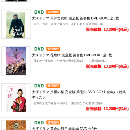
大河ドラマ 軍師官兵衛 完全版 第壱集 DVD-BOX1 全3枚
信長、秀吉、家康に愛され、恐れられた天才軍師・黒..
販売価格: 13,200円(税込)
大河ドラマ 花燃ゆ 完全版 第壱集 DVD-BOX1 全3枚
日本が一番熱かった時代の青春群像劇――吉田松陰の妹..
販売価格: 13,200円(税込)
大河ドラマ 八重の桜 完全版 第壱集 DVD-BOX1 全4枚＋特典
ディスク
会津武士道の魂を守り抜き、生涯自分の可能性に挑み..
販売価格: 13,200円(税込)
大河ドラマ 黄金の日日 総集編 DVD 全3枚