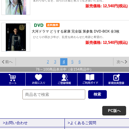
変わりゆく世を、自らの才能と努力で生き抜いた女性..
販売価格: 12,540円(税込)
大河ドラマ どうする家康 完全版 第参集 DVD-BOX 全3枚
ひとりの弱き少年が、乱世を終わらせた奇跡と希望の..
販売価格: 12,540円(税込)
前へ
2
3
4
5
6
次へ
76
～
100
商品表示中（全
154
商品中）
PC版へ
>お問い合わせ
>よくあるご質問