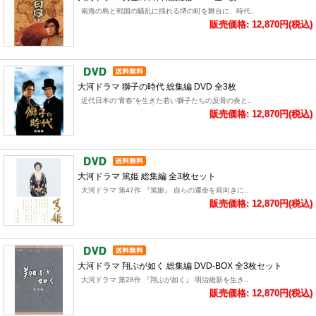
南海の島と戦国の騒乱に揺れる堺の町を舞台に、時代..
販売価格: 12,870円(税込)
大河ドラマ 獅子の時代 総集編 DVD 全3枚
近代日本の“青春”を生きた若い獅子たちの反骨の炎と..
販売価格: 12,870円(税込)
大河ドラマ 篤姫 総集編 全3枚セット
大河ドラマ 第47作 『篤姫』 自らの運命を前向きに..
販売価格: 12,870円(税込)
大河ドラマ 翔ぶが如く 総集編 DVD-BOX 全3枚セット
大河ドラマ 第28作 『翔ぶが如く』 明治維新を生き..
販売価格: 12,870円(税込)