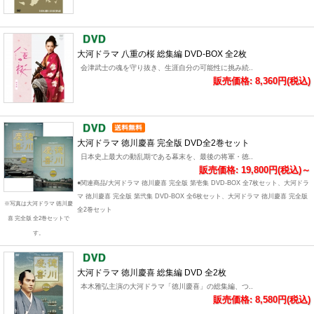
大河ドラマ 八重の桜 総集編 DVD-BOX 全2枚
会津武士の魂を守り抜き、生涯自分の可能性に挑み続..
販売価格: 8,360円(税込)
大河ドラマ 徳川慶喜 完全版 DVD全2巻セット
日本史上最大の動乱期である幕末を、最後の将軍・徳..
販売価格: 19,800円(税込)～
●関連商品/大河ドラマ 徳川慶喜 完全版 第壱集 DVD-BOX 全7枚セット、大河ドラ
マ 徳川慶喜 完全版 第弐集 DVD-BOX 全6枚セット、大河ドラマ 徳川慶喜 完全版
※写真は大河ドラマ 徳川慶
全2巻セット
喜 完全版 全2巻セットで
す。
大河ドラマ 徳川慶喜 総集編 DVD 全2枚
本木雅弘主演の大河ドラマ「徳川慶喜」の総集編、つ..
販売価格: 8,580円(税込)