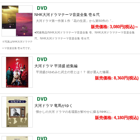
NHK大河ドラマテーマ音楽全集 壱＆弐
大河ドラマ第一作第１作「花の生涯」から第50作の「..
販売価格: 3,080円(税込)～
●関連商品/NHK大河ドラマテーマ音楽全集 壱、NHK大河ドラマテーマ音楽全集
弐、NHK大河ドラマテーマ音楽全集 壱＆弐
※写真はNHK大河ドラマテ
ーマ音楽全集 壱＆弐です。
大河ドラマ 平清盛 総集編
平清盛がゆめみた武士の世とは！？ 彼が選んだ修羅..
販売価格: 8,360円(税込)
大河ドラマ 竜馬がゆく
懐かしの大河 ドラマの名場面が鮮やかに蘇る!NHKに..
販売価格: 4,180円(税込)