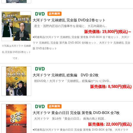
大河ドラマ 元禄繚乱 完全版 DVD全2巻セット
君主・浅野内匠頭の刃傷事件を発端に、大石内蔵助ら..
販売価格: 19,800円(税込)～
●関連商品/大河ドラマ 元禄繚乱 完全版 第壱集 DVD-BOX 全７枚セット、大河ド
ラマ 元禄繚乱 完全版 第弐集 DVD-BOX 全6枚セット、大河ドラマ 元禄繚乱 完全
※写真は大河ドラマ 元禄繚
版 DVD全2巻セット
乱 完全版 DVD全2巻セット
です。
大河ドラマ 元禄繚乱 総集編 DVD 全2枚
初DVD化！大河ドラマ「元禄繚乱」総集編がついにDVD..
販売価格: 8,580円(税込)
大河ドラマ 黄金の日日 完全版 第壱集 DVD-BOX 全7枚
大河ドラマ 第16作『黄金の日日』 南海の島と戦国..
販売価格: 22,000円(税込)
●関連商品/大河ドラマ 黄金の日日 完全版 第壱集 DVD-BOX 全7枚、大河ドラマ