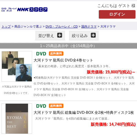
こんにちは ゲスト 様
トップ
> 商品ジャンルで選ぶ >
DVD・ブルーレイ・CD
>
国内ドラマ
> 大河ドラマ
並び替え
絞り込み
1
～
25
商品表示中（全
154
商品中）
大河ドラマ 龍馬伝 DVD全4巻セット
「幕末史の奇跡」と呼ばれた風雲児・坂本龍馬３３年..
販売価格: 19,800円(税込)～
●関連商品/大河ドラマ 龍馬伝 完全版 DVD-BOX I 全4枚セット、大河ドラマ 龍馬
伝 DVD全4巻セット、大河ドラマ 龍馬伝 完全版 DVD-BOX II 全4枚セット、大河
※写真は大河ドラマ 龍馬伝
ドラマ 龍馬伝 完全版 DVD-BOX III 全3枚セット、大河ドラマ 龍馬伝 完全版
DVD全4巻セットです。
DVD-BOX IV 全3枚セット
大河ドラマ 龍馬伝 総集編 DVD-BOX 全2枚+特典ディスク1枚
大河ドラマ「龍馬伝」を4回の総集編にまとめて放送..
販売価格: 14,740円(税込)