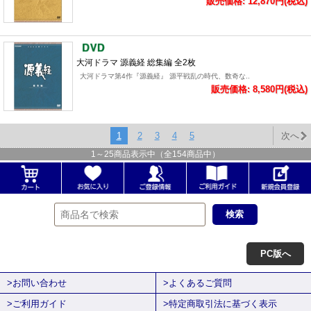
販売価格: 12,870円(税込)
大河ドラマ 源義経 総集編 全2枚
大河ドラマ第4作『源義経』 源平戦乱の時代、数奇な..
販売価格: 8,580円(税込)
1
2
3
4
5
次へ
1
～
25
商品表示中（全
154
商品中）
PC版へ
>お問い合わせ
>よくあるご質問
>ご利用ガイド
>特定商取引法に基づく表示