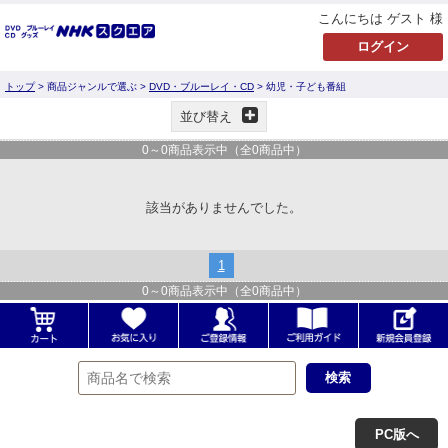
こんにちは ゲスト 様
トップ
> 商品ジャンルで選ぶ >
DVD・ブルーレイ・CD
> 幼児・子ども番組
並び替え
0
～
0
商品表示中（全
0
商品中）
該当がありませんでした。
1
0
～
0
商品表示中（全
0
商品中）
PC版へ