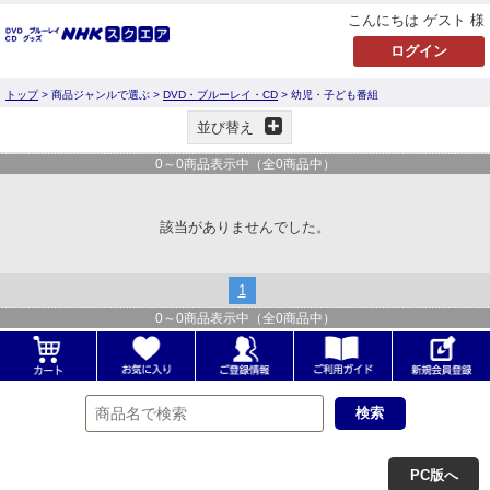
こんにちは ゲスト 様
トップ
> 商品ジャンルで選ぶ >
DVD・ブルーレイ・CD
> 幼児・子ども番組
並び替え
0
～
0
商品表示中（全
0
商品中）
該当がありませんでした。
1
0
～
0
商品表示中（全
0
商品中）
PC版へ