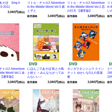
そぼ Sing A
リトル・チャロ2 Adventure
リトル・チャロ2 Adventure
リト
10-2011
in the Middle World Vol.5 親
in the Middle World Vol.2 恋
in 
と子と
の行方 【通常版】
い
3,080円
(税込)
3,080円
3,080円
販売価格
(税込)
販売価格
(税込)
販
ロ2 Adventure
にほんごであそぼ 私と小鳥
ネンガラネンジュウ クイン
ど
ddle World Vol.1 友
と鈴と ～みんなちがってみ
テット ゆかいな5人の音楽
19
 【通常版】
んないい～
家
1
3,080円
3,080円
3,080円
(税込)
販売価格
(税込)
販売価格
(税込)
販