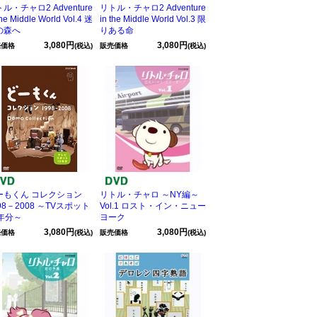
ル・チャロ2 Adventure
リトル・チャロ2 Adventure
the Middle World Vol.4 迷
in the Middle World Vol.3 限
の森へ
りある命
3,080円
3,080円
売価格
(税込)
販売価格
(税込)
ーもくん コレクション
リトル・チャロ ～NY編～
98－2008 ～TVスポット
Vol.1 ロスト・イン・ニュー
0年分～
ヨーク
3,080円
3,080円
売価格
(税込)
販売価格
(税込)