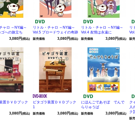
チャロ ～NY編～
リトル・チャロ ～NY編～
リトル・チャロ ～NY編～
リ
 シカゴへの旅立ち
Vol.5 ブロードウェイの奇跡
Vol.4 友情は永遠に
Vo
3,080円
3,080円
3,080円
(税込)
販売価格
(税込)
販売価格
(税込)
販
装置ＤＶＤブック
ピタゴラ装置ＤＶＤブック
にほんごであそぼ でんで
ク
1
らりゅうば
人
ク
3,080円
3,080円
3,080円
(税込)
販売価格
(税込)
販売価格
(税込)
販