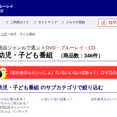
ご利用ガイド
サイトマップ
メルマガ登録
・CD
> 幼児・子ども番組
商品ジャンルで選ぶ >
DVD・ブルーレイ・CD
幼児・子ども番組
（商品数：346件）
幼児・子ども番組 のサブカテゴリで絞り込む
ちゃんに叱られる！
いないいないばあっ！
おかあさんといっ
コちゃんに叱られる！
D発売記念キャンペーン
コちゃん ハンディフ