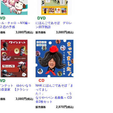
トル・チャロ ～NY編～
にほんごであそぼ デロレ
l.2 恋の予感
ン四字熟語
3,080円
3,080円
売価格
(税込)
販売価格
(税込)
インテット ゆかいな５
NHK にほんごであそぼ「ま
の音楽家 【クラシッ
ってまし
】
た！」 ～う
なりやベベン 名曲集～ CD
3,080円
売価格
(税込)
全2枚セット
2,970円
販売価格
(税込)