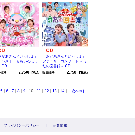
おかあさんといっしょ」
「おかあさんといっしょ」
新ベスト ももいろほっ
ファミリーコンサート ～う
 CD
たの図書館～ CD
2,750円
2,750円
売価格
(税込)
販売価格
(税込)
｜
5
｜
6
｜
7
｜
8
｜
9
｜10｜
11
｜
12
｜
13
｜
14
｜
［次へ⇒］
プライバシーポリシー
|
企業情報