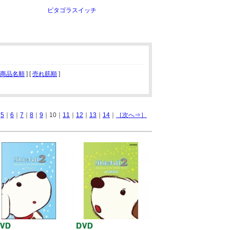
ピタゴラスイッチ
商品名順
] [
売れ筋順
]
｜
5
｜
6
｜
7
｜
8
｜
9
｜10｜
11
｜
12
｜
13
｜
14
｜
［次へ⇒］