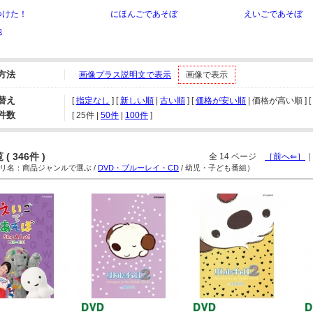
つけた！
にほんごであそぼ
えいごであそぼ
他
方法
画像プラス説明文で表示
画像で表示
替え
[
指定なし
] [
新しい順
|
古い順
] [
価格が安い順
| 価格が高い順 ] [
件数
[ 
25件
 | 
50件
 | 
100件
 ]
( 346件 )
全 14 ページ
［前へ⇐］
名：商品ジャンルで選ぶ /
DVD・ブルーレイ・CD
/ 幼児・子ども番組）