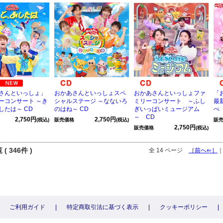
さんといっしょ」
おかあさんといっしょスペ
おかあさんといっしょファ
「
ーコンサート ～き
シャルステージ ～なないろ
ミリーコンサート ～ふし
最
したは～ CD
のはね～ CD
ぎいっぱいミュージアム
ぺ
～ CD
2,750円
2,750円
(税込)
販売価格
(税込)
販
2,750円
販売価格
(税込)
( 346件 )
全 14 ページ
［前へ⇐］
ご利用ガイド
|
特定商取引法に基づく表示
|
クッキーポリシー
|