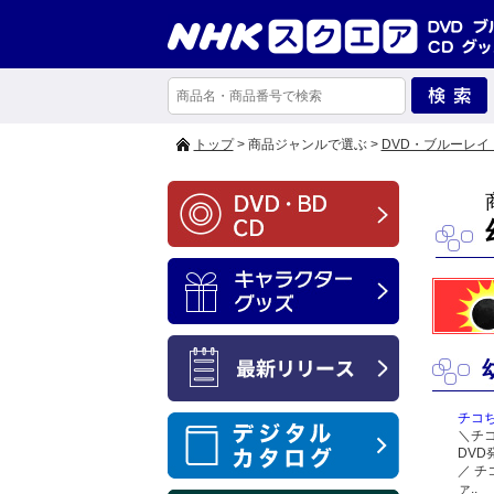
トップ
> 商品ジャンルで選ぶ >
DVD・ブルーレイ
チコ
＼チ
DV
／ チ
ァ..