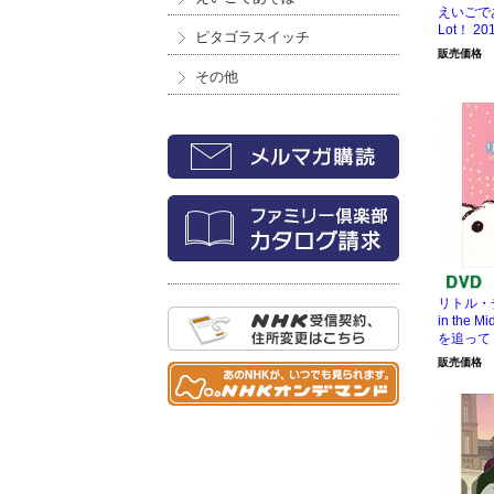
えいごであ
Lot！ 20
ピタゴラスイッチ
販売価格
その他
リトル・チャ
in the Mi
を追って
販売価格