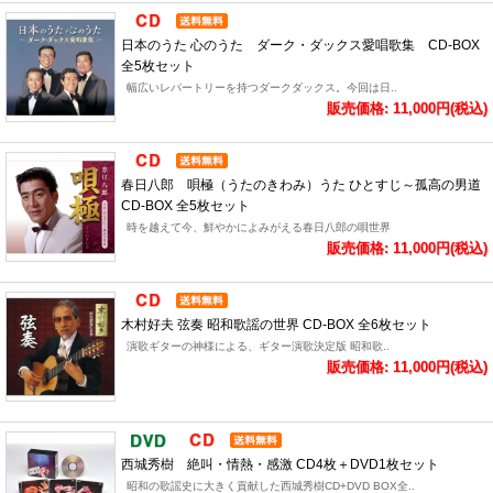
日本のうた 心のうた ダーク・ダックス愛唱歌集 CD-BOX
全5枚セット
幅広いレパートリーを持つダークダックス。今回は日..
販売価格: 11,000円(税込)
春日八郎 唄極（うたのきわみ）うた ひとすじ～孤高の男道
CD-BOX 全5枚セット
時を越えて今、鮮やかによみがえる春日八郎の唄世界
販売価格: 11,000円(税込)
木村好夫 弦奏 昭和歌謡の世界 CD-BOX 全6枚セット
演歌ギターの神様による、ギター演歌決定版 昭和歌..
販売価格: 11,000円(税込)
西城秀樹 絶叫・情熱・感激 CD4枚＋DVD1枚セット
昭和の歌謡史に大きく貢献した西城秀樹CD+DVD BOX全..