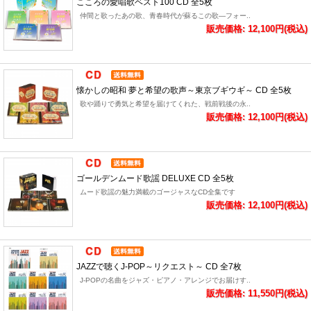
こころの愛唱歌ベスト100 CD 全5枚
仲間と歌ったあの歌、青春時代が蘇るこの歌―フォー..
販売価格: 12,100円(税込)
懐かしの昭和 夢と希望の歌声～東京ブギウギ～ CD 全5枚
歌や踊りで勇気と希望を届けてくれた、戦前戦後の永..
販売価格: 12,100円(税込)
ゴールデンムード歌謡 DELUXE CD 全5枚
ムード歌謡の魅力満載のゴージャスなCD全集です
販売価格: 12,100円(税込)
JAZZで聴くJ-POP～リクエスト～ CD 全7枚
J-POPの名曲をジャズ・ピアノ・アレンジでお届けす..
販売価格: 11,550円(税込)