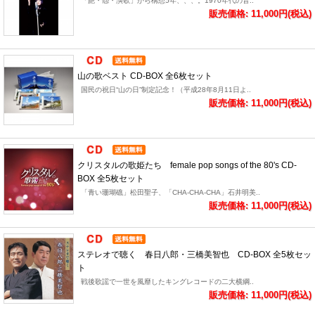
「艶・怨・演歌」から構想5年、、、。1970年代の音..
販売価格: 11,000円(税込)
山の歌ベスト CD-BOX 全6枚セット
国民の祝日“山の日”制定記念！（平成28年8月11日よ..
販売価格: 11,000円(税込)
クリスタルの歌姫たち female pop songs of the 80's CD-
BOX 全5枚セット
「青い珊瑚礁」松田聖子、「CHA-CHA-CHA」石井明美..
販売価格: 11,000円(税込)
ステレオで聴く 春日八郎・三橋美智也 CD-BOX 全5枚セッ
ト
戦後歌謡で一世を風靡したキングレコードの二大横綱..
販売価格: 11,000円(税込)