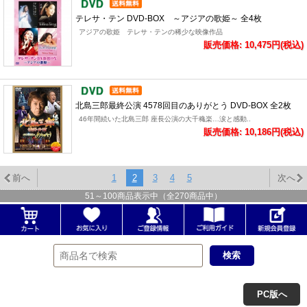
テレサ・テン DVD-BOX ～アジアの歌姫～ 全4枚
アジアの歌姫 テレサ・テンの稀少な映像作品
販売価格: 10,475円(税込)
北島三郎最終公演 4578回目のありがとう DVD-BOX 全2枚
46年間続いた北島三郎 座長公演の大千穐楽…涙と感動..
販売価格: 10,186円(税込)
前へ
1
2
3
4
5
次へ
51
～
100
商品表示中（全
270
商品中）
PC版へ