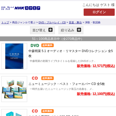
こんにちは ゲスト 様
トップ
> 商品ジャンルで選ぶ >
DVD・ブルーレイ・CD
>
音楽・舞台
> 演歌・歌謡曲
並び替え
絞り込み
51
～
100
商品表示中（全
270
商品中）
中森明菜 5.1 オーディオ・リマスター DVDコレクション 全5
枚
中森明菜の初期ライブ5タイトルを収録したDVDボック..
販売価格: 12,571円(税込)
ニューミュージック・ベスト・フォーエバー CD 全5枚
一時代を築いたニューミュージック珠玉の名曲を、メ..
販売価格: 12,100円(税込)