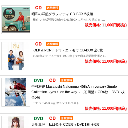
昭和の洋盤グラフィティ CD-BOX 5枚組
極めつけの洋楽105曲を5枚組BOXにぎっしり詰めまし..
販売価格: 11,000円(税込)
FOLK & POP／トワ・エ・モワ CD-BOX 全6枚
1969年のデビューから1973年までの第1期活動音源と1..
販売価格: 11,000円(税込)
中村雅俊 Masatoshi Nakamura 45th Anniversary Single
Collection～yes！ on the way～（初回盤）CD4枚＋DVD1枚
全5枚
デビュー45周年記念シングルベスト
販売価格: 11,000円(税込)
天地真理 私は歌手 CD5枚＋DVD1枚 全6枚