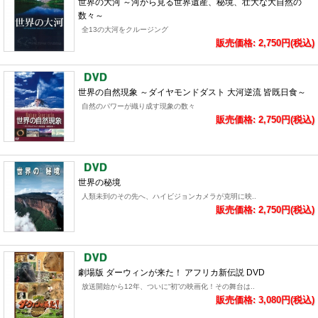
世界の大河 ～河から見る世界遺産、秘境、壮大な大自然の
数々～
全13の大河をクルージング
販売価格: 2,750円(税込)
世界の自然現象 ～ダイヤモンドダスト 大河逆流 皆既日食～
自然のパワーが織り成す現象の数々
販売価格: 2,750円(税込)
世界の秘境
人類未到のその先へ、ハイビジョンカメラが克明に映..
販売価格: 2,750円(税込)
劇場版 ダーウィンが来た！ アフリカ新伝説 DVD
放送開始から12年、ついに“初”の映画化！その舞台は..
販売価格: 3,080円(税込)