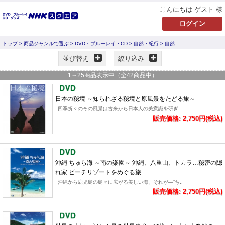
こんにちは ゲスト 様
トップ
> 商品ジャンルで選ぶ >
DVD・ブルーレイ・CD
>
自然・紀行
> 自然
並び替え
絞り込み
1
～
25
商品表示中（全
42
商品中）
日本の秘境 ～知られざる秘境と原風景をたどる旅～
四季折々のその風景は古来から日本人の美意識を研ぎ..
販売価格: 2,750円(税込)
沖縄 ちゅら海 ～南の楽園～ 沖縄、八重山、トカラ…秘密の隠
れ家 ビーチリゾートをめぐる旅
沖縄から鹿児島の島々に広がる美しい海、それが―“ち..
販売価格: 2,750円(税込)