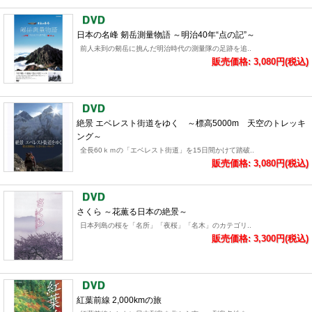
日本の名峰 剱岳測量物語 ～明治40年“点の記”～
前人未到の剱岳に挑んだ明治時代の測量隊の足跡を追..
販売価格: 3,080円(税込)
絶景 エベレスト街道をゆく ～標高5000m 天空のトレッキ
ング～
全長60ｋｍの「エベレスト街道」を15日間かけて踏破..
販売価格: 3,080円(税込)
さくら ～花薫る日本の絶景～
日本列島の桜を「名所」「夜桜」「名木」のカテゴリ..
販売価格: 3,300円(税込)
紅葉前線 2,000kmの旅