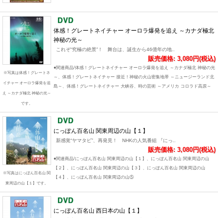
体感！グレートネイチャー オーロラ爆発を追え ～カナダ極北
神秘の光～
これぞ“究極の絶景”！ 舞台は、誕生から46億年の地..
販売価格: 3,080円(税込)
●関連商品/体感！グレートネイチャー オーロラ爆発を追え ～カナダ極北 神秘の光
※写真は体感！グレートネ
～、体感！グレートネイチャー 接近！神秘の火山密集地帯 ～ニュージーランド北
イチャー オーロラ爆発を追
島～、体感！グレートネイチャー 大峡谷、時の芸術 ～アメリカ コロラド高原～
え ～カナダ極北 神秘の光～
です。
にっぽん百名山 関東周辺の山【１】
新感覚“ヤマタビ”、再発見！ NHKの人気番組 『にっ..
販売価格: 3,080円(税込)
●関連商品/にっぽん百名山 関東周辺の山【１】、にっぽん百名山 関東周辺の山
【２】、にっぽん百名山 関東周辺の山【３】、にっぽん百名山 関東周辺の山
※写真はにっぽん百名山 関
【４】、にっぽん百名山 関東周辺の山⑤
東周辺の山【１】です。
にっぽん百名山 西日本の山【１】