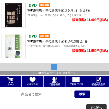
NHK趣味悠々 茶の湯 裏千家 涼を見つける 全2枚
季節感をいかに表現するかに腐心してきた茶の湯。こ..
販売価格: 11,000円(税込)
NHK趣味悠々 茶の湯 裏千家 初歩の点前 全3巻
「茶の湯 裏千家 初歩の点前」。点前の基本となる割..
販売価格: 11,550円(税込)
1
1
～
10
商品表示中（全
10
商品中）
PC版へ