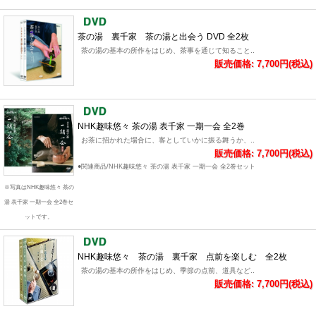
茶の湯 裏千家 茶の湯と出会う DVD 全2枚
茶の湯の基本の所作をはじめ、茶事を通じて知ること..
販売価格: 7,700円(税込)
NHK趣味悠々 茶の湯 表千家 一期一会 全2巻
お茶に招かれた場合に、客としていかに振る舞うか、..
販売価格: 7,700円(税込)
●関連商品/NHK趣味悠々 茶の湯 表千家 一期一会 全2巻セット
※写真はNHK趣味悠々 茶の
湯 表千家 一期一会 全2巻セ
ットです。
NHK趣味悠々 茶の湯 裏千家 点前を楽しむ 全2枚
茶の湯の基本の所作をはじめ、季節の点前、道具など..
販売価格: 7,700円(税込)