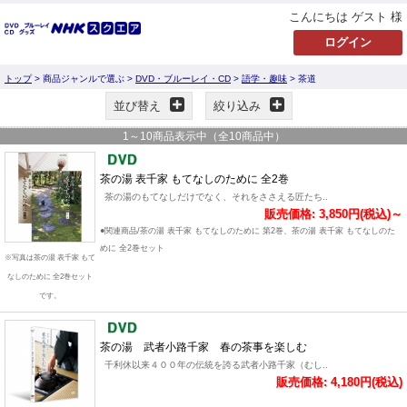
こんにちは ゲスト 様
トップ
> 商品ジャンルで選ぶ >
DVD・ブルーレイ・CD
>
語学・趣味
> 茶道
並び替え
絞り込み
1
～
10
商品表示中（全
10
商品中）
茶の湯 表千家 もてなしのために 全2巻
茶の湯のもてなしだけでなく、それをささえる匠たち..
販売価格: 3,850円(税込)～
●関連商品/茶の湯 表千家 もてなしのために 第2巻、茶の湯 表千家 もてなしのた
めに 全2巻セット
※写真は茶の湯 表千家 もて
なしのために 全2巻セット
です。
茶の湯 武者小路千家 春の茶事を楽しむ
千利休以来４００年の伝統を誇る武者小路千家（むし..
販売価格: 4,180円(税込)