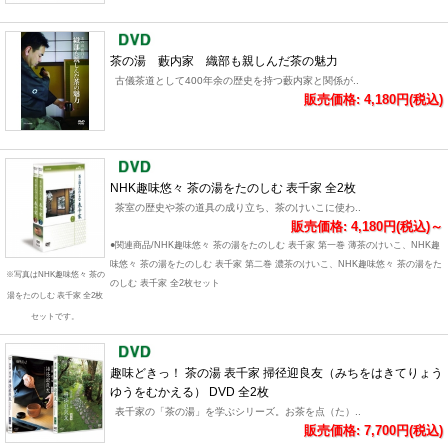
茶の湯 藪内家 織部も親しんだ茶の魅力
古儀茶道として400年余の歴史を持つ藪内家と関係が..
販売価格: 4,180円(税込)
NHK趣味悠々 茶の湯をたのしむ 表千家 全2枚
茶室の歴史や茶の道具の成り立ち、茶のけいこに使わ..
販売価格: 4,180円(税込)～
●関連商品/NHK趣味悠々 茶の湯をたのしむ 表千家 第一巻 薄茶のけいこ、NHK趣
味悠々 茶の湯をたのしむ 表千家 第二巻 濃茶のけいこ、NHK趣味悠々 茶の湯をた
※写真はNHK趣味悠々 茶の
のしむ 表千家 全2枚セット
湯をたのしむ 表千家 全2枚
セットです。
趣味どきっ！ 茶の湯 表千家 掃径迎良友（みちをはきてりょう
ゆうをむかえる） DVD 全2枚
表千家の「茶の湯」を学ぶシリーズ。お茶を点（た）..
販売価格: 7,700円(税込)